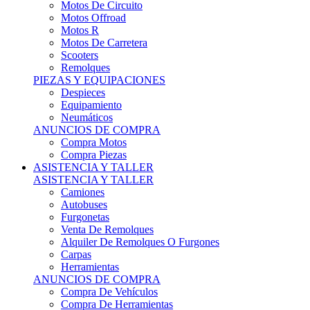
Motos Offroad
Motos R
Motos De Carretera
Scooters
Remolques
PIEZAS Y EQUIPACIONES
Despieces
Equipamiento
Neumáticos
ANUNCIOS DE COMPRA
Compra Motos
Compra Piezas
ASISTENCIA Y TALLER
ASISTENCIA Y TALLER
Camiones
Autobuses
Furgonetas
Venta De Remolques
Alquiler De Remolques O Furgones
Carpas
Herramientas
ANUNCIOS DE COMPRA
Compra De Vehículos
Compra De Herramientas