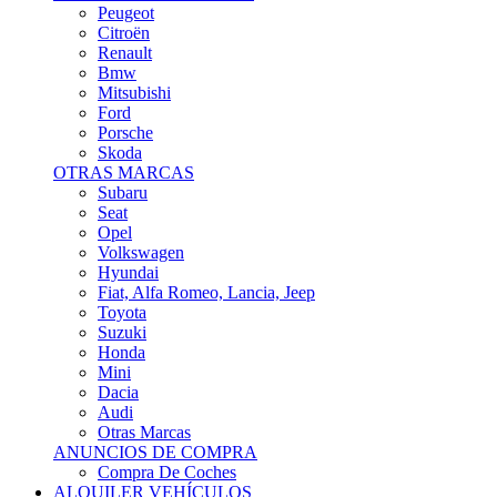
Citroën
Renault
Bmw
Mitsubishi
Ford
Porsche
Skoda
OTRAS MARCAS
Subaru
Seat
Opel
Volkswagen
Hyundai
Fiat, Alfa Romeo, Lancia, Jeep
Toyota
Suzuki
Honda
Mini
Dacia
Audi
Otras Marcas
ANUNCIOS DE COMPRA
Compra De Coches
ALQUILER VEHÍCULOS
ALQUILER VEHÍCULOS