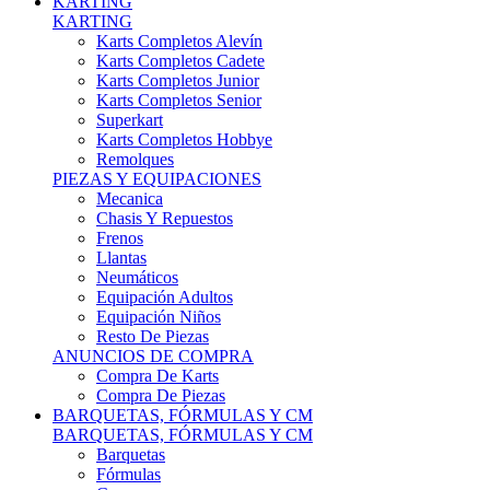
Karts Completos Alevín
Karts Completos Cadete
Karts Completos Junior
Karts Completos Senior
Superkart
Karts Completos Hobbye
Remolques
PIEZAS Y EQUIPACIONES
Mecanica
Chasis Y Repuestos
Frenos
Llantas
Neumáticos
Equipación Adultos
Equipación Niños
Resto De Piezas
ANUNCIOS DE COMPRA
Compra De Karts
Compra De Piezas
BARQUETAS, FÓRMULAS Y CM
BARQUETAS, FÓRMULAS Y CM
Barquetas
Fórmulas
Cm
Prototipos