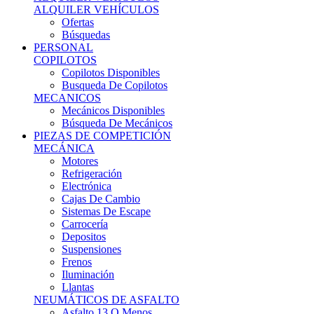
Ofertas
Búsquedas
PERSONAL
COPILOTOS
Copilotos Disponibles
Busqueda De Copilotos
MECANICOS
Mecánicos Disponibles
Búsqueda De Mecánicos
PIEZAS DE COMPETICIÓN
MECÁNICA
Motores
Refrigeración
Electrónica
Cajas De Cambio
Sistemas De Escape
Carrocería
Depositos
Suspensiones
Frenos
Iluminación
Llantas
NEUMÁTICOS DE ASFALTO
Asfalto 13 O Menos
Asfalto 14p