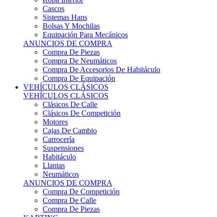
Sistemas Hans
Bolsas Y Mochilas
Equipación Para Mecánicos
ANUNCIOS DE COMPRA
Compra De Piezas
Compra De Neumáticos
Compra De Accesorios De Habitáculo
Compra De Equipación
VEHÍCULOS CLÁSICOS
VEHÍCULOS CLÁSICOS
Clásicos De Calle
Clásicos De Competición
Motores
Cajas De Cambio
Carrocería
Suspensiones
Habitáculo
Llantas
Neumáticos
ANUNCIOS DE COMPRA
Compra De Competición
Compra De Calle
Compra De Piezas
KARTING
KARTING