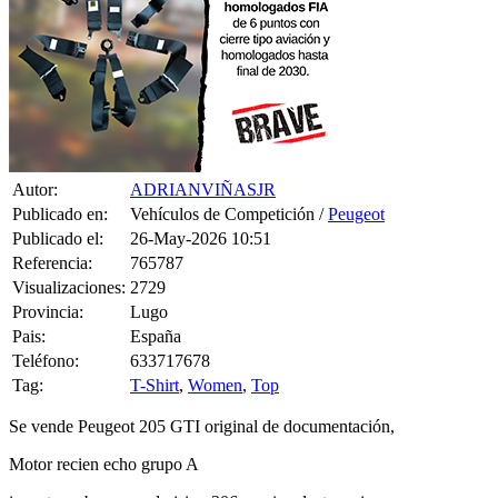
Autor:
ADRIANVIÑASJR
Publicado en:
Vehículos de Competición /
Peugeot
Publicado el:
26-May-2026 10:51
Referencia:
765787
Visualizaciones:
2729
Provincia:
Lugo
Pais:
España
Teléfono:
633717678
Tag:
T-Shirt
,
Women
,
Top
Se vende Peugeot 205 GTI original de documentación,
Motor recien echo grupo A
inyectores buenos, admision 306 maxi, colectores iresa con escape
de 63 mm