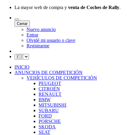
La mayor web de compra y
venta de Coches de Rally
.
Cerrar
Nuevo anuncio
Entrar
Olvidé mi usuario o clave
Registrarme
INICIO
ANUNCIOS DE COMPETICIÓN
VEHÍCULOS DE COMPETICIÓN
PEUGEOT
CITROËN
RENAULT
BMW
MITSUBISHI
SUBARU
FORD
PORSCHE
SKODA
SEAT