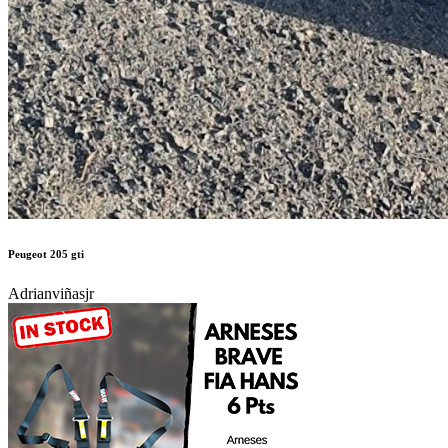
Peugeot 205 gti
Adrianviñasjr