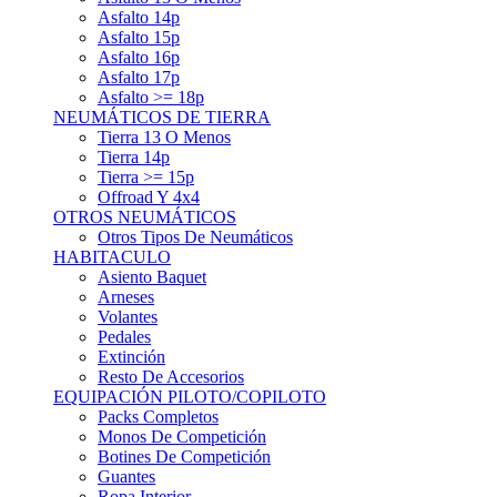
Asfalto 15p
Asfalto 16p
Asfalto 17p
Asfalto >= 18p
NEUMÁTICOS DE TIERRA
Tierra 13 O Menos
Tierra 14p
Tierra >= 15p
Offroad Y 4x4
OTROS NEUMÁTICOS
Otros Tipos De Neumáticos
HABITACULO
Asiento Baquet
Arneses
Volantes
Pedales
Extinción
Resto De Accesorios
EQUIPACIÓN PILOTO/COPILOTO
Packs Completos
Monos De Competición
Botines De Competición
Guantes
Ropa Interior
Cascos