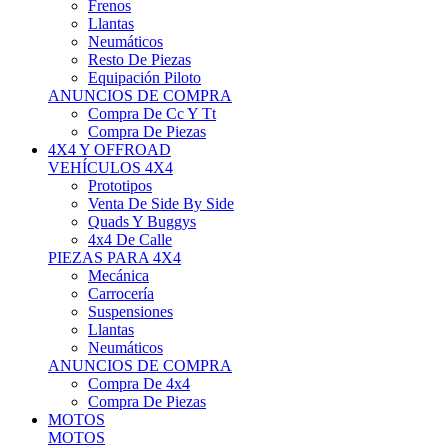
Neumáticos
Resto De Piezas
Equipación Piloto
ANUNCIOS DE COMPRA
Compra De Cc Y Tt
Compra De Piezas
4X4 Y OFFROAD
VEHÍCULOS 4X4
Prototipos
Venta De Side By Side
Quads Y Buggys
4x4 De Calle
PIEZAS PARA 4X4
Mecánica
Carrocería
Suspensiones
Llantas
Neumáticos
ANUNCIOS DE COMPRA
Compra De 4x4
Compra De Piezas
MOTOS
MOTOS
Motos De Circuito