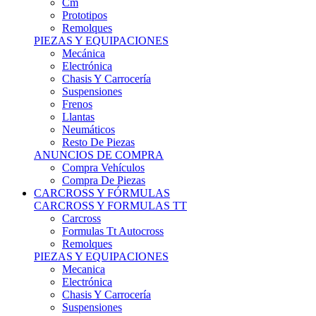
Remolques
PIEZAS Y EQUIPACIONES
Mecánica
Electrónica
Chasis Y Carrocería
Suspensiones
Frenos
Llantas
Neumáticos
Resto De Piezas
ANUNCIOS DE COMPRA
Compra Vehículos
Compra De Piezas
CARCROSS Y FÓRMULAS
CARCROSS Y FORMULAS TT
Carcross
Formulas Tt Autocross
Remolques
PIEZAS Y EQUIPACIONES
Mecanica
Electrónica
Chasis Y Carrocería
Suspensiones
Frenos
Llantas