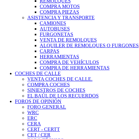
REMOLQUES
COMPRA MOTOS
COMPRA PIEZAS
ASISTENCIA Y TRANSPORTE
CAMIONES
AUTOBUSES
FURGONETAS
VENTA DE REMOLQUES
ALQUILER DE REMOLQUES O FURGONES
CARPAS
HERRAMIENTAS
COMPRA DE VEHÍCULOS
COMPRA DE HERRAMIENTAS
COCHES DE CALLE
VENTA COCHES DE CALLE.
COMPRA COCHES
SINIESTROS DE COCHES
EL BAÚL DE LOS RECUERDOS
FOROS DE OPINIÓN
FORO GENERAL
WRC
ERC
CERA
CERT - CERTT
CET / CER