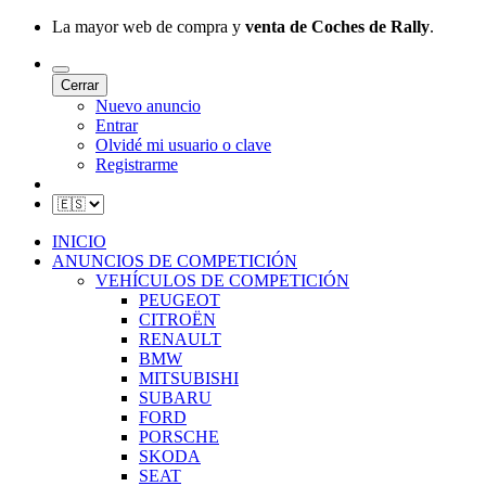
La mayor web de compra y
venta de Coches de Rally
.
Cerrar
Nuevo anuncio
Entrar
Olvidé mi usuario o clave
Registrarme
INICIO
ANUNCIOS DE COMPETICIÓN
VEHÍCULOS DE COMPETICIÓN
PEUGEOT
CITROËN
RENAULT
BMW
MITSUBISHI
SUBARU
FORD
PORSCHE
SKODA
SEAT