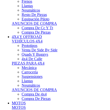
Neumáticos
Resto De Piezas
Equipación Piloto
ANUNCIOS DE COMPRA
Compra De Cc Y Tt
Compra De Piezas
4X4 Y OFFROAD
VEHÍCULOS 4X4
Prototipos
Venta De Side By Side
Quads Y Buggys
4x4 De Calle
PIEZAS PARA 4X4
Mecánica
Carrocería
Suspensiones
Llantas
Neumáticos
ANUNCIOS DE COMPRA
Compra De 4x4
Compra De Piezas
MOTOS
MOTOS
Motos De Circuito