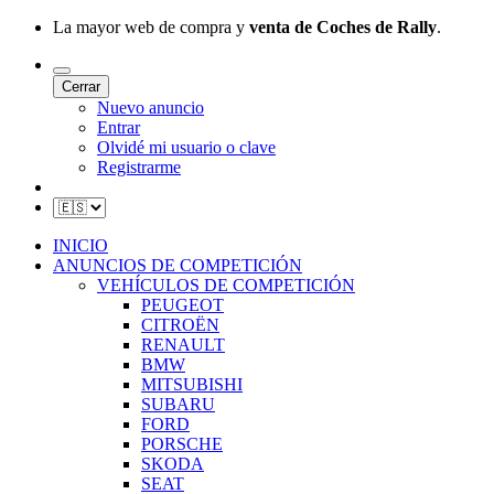
La mayor web de compra y
venta de Coches de Rally
.
Cerrar
Nuevo anuncio
Entrar
Olvidé mi usuario o clave
Registrarme
INICIO
ANUNCIOS DE COMPETICIÓN
VEHÍCULOS DE COMPETICIÓN
PEUGEOT
CITROËN
RENAULT
BMW
MITSUBISHI
SUBARU
FORD
PORSCHE
SKODA
SEAT