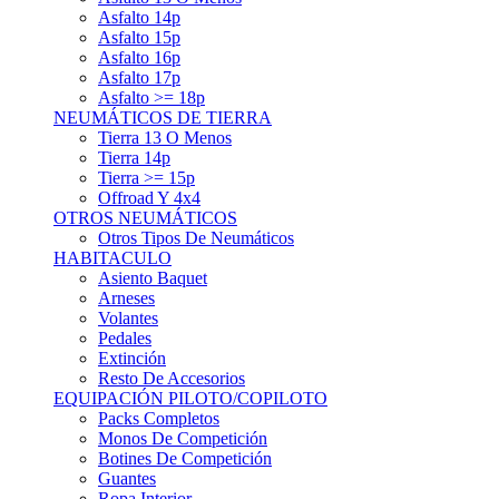
Asfalto 15p
Asfalto 16p
Asfalto 17p
Asfalto >= 18p
NEUMÁTICOS DE TIERRA
Tierra 13 O Menos
Tierra 14p
Tierra >= 15p
Offroad Y 4x4
OTROS NEUMÁTICOS
Otros Tipos De Neumáticos
HABITACULO
Asiento Baquet
Arneses
Volantes
Pedales
Extinción
Resto De Accesorios
EQUIPACIÓN PILOTO/COPILOTO
Packs Completos
Monos De Competición
Botines De Competición
Guantes
Ropa Interior
Cascos