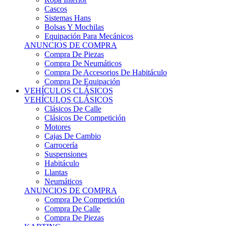
Sistemas Hans
Bolsas Y Mochilas
Equipación Para Mecánicos
ANUNCIOS DE COMPRA
Compra De Piezas
Compra De Neumáticos
Compra De Accesorios De Habitáculo
Compra De Equipación
VEHÍCULOS CLÁSICOS
VEHÍCULOS CLÁSICOS
Clásicos De Calle
Clásicos De Competición
Motores
Cajas De Cambio
Carrocería
Suspensiones
Habitáculo
Llantas
Neumáticos
ANUNCIOS DE COMPRA
Compra De Competición
Compra De Calle
Compra De Piezas
KARTING
KARTING