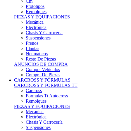
Remolques
PIEZAS Y EQUIPACIONES
Mecánica
Electrónica
Chasis Y Carrocería
Suspensiones
Frenos
Llantas
Neumáticos
Resto De Piezas
ANUNCIOS DE COMPRA
Compra Vehículos
Compra De Piezas
CARCROSS Y FÓRMULAS
CARCROSS Y FORMULAS TT
Carcross
Formulas Tt Autocross
Remolques
PIEZAS Y EQUIPACIONES
Mecanica
Electrónica
Chasis Y Carrocería
Suspensiones
Frenos
Llantas