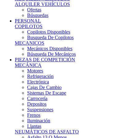
Ofertas
Búsquedas
PERSONAL
COPILOTOS
Copilotos Disponibles
Busqueda De Copilotos
MECANICOS
Mecánicos Disponibles
Búsqueda De Mecánicos
PIEZAS DE COMPETICIÓN
MECÁNICA
Motores
Refrigeración
Electrónica
Cajas De Cambio
Sistemas De Escape
Carrocería
Depositos
Suspensiones
Frenos
Iluminación
Llantas
NEUMÁTICOS DE ASFALTO
Asfalto 13 O Menos
Asfalto 14p