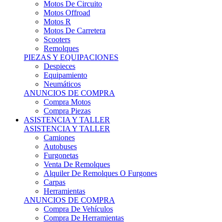
Motos Offroad
Motos R
Motos De Carretera
Scooters
Remolques
PIEZAS Y EQUIPACIONES
Despieces
Equipamiento
Neumáticos
ANUNCIOS DE COMPRA
Compra Motos
Compra Piezas
ASISTENCIA Y TALLER
ASISTENCIA Y TALLER
Camiones
Autobuses
Furgonetas
Venta De Remolques
Alquiler De Remolques O Furgones
Carpas
Herramientas
ANUNCIOS DE COMPRA
Compra De Vehículos
Compra De Herramientas