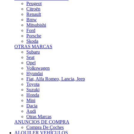
Citroën
Renault
Bmw
Mitsubishi
Ford
Porsche
Skoda
OTRAS MARCAS
Subaru
Seat
Opel
Volkswagen
Hyundai
Fiat, Alfa Romeo, Lancia, Jeep
Toyota
Suzuki
Honda
Mini
Dacia
Audi
Otras Marcas
ANUNCIOS DE COMPRA
Compra De Coches
ALQUILER VEHÍCULOS
ALQUILER VEHÍCULOS