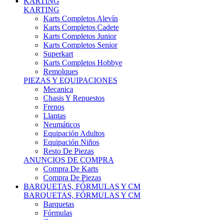
Karts Completos Alevín
Karts Completos Cadete
Karts Completos Junior
Karts Completos Senior
Superkart
Karts Completos Hobbye
Remolques
PIEZAS Y EQUIPACIONES
Mecanica
Chasis Y Repuestos
Frenos
Llantas
Neumáticos
Equipación Adultos
Equipación Niños
Resto De Piezas
ANUNCIOS DE COMPRA
Compra De Karts
Compra De Piezas
BARQUETAS, FÓRMULAS Y CM
BARQUETAS, FÓRMULAS Y CM
Barquetas
Fórmulas
Cm
Prototipos