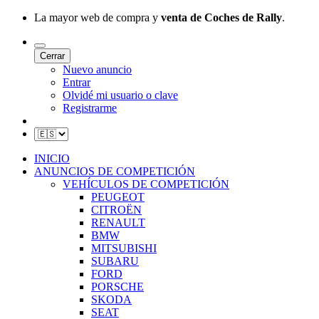
La mayor web de compra y
venta de Coches de Rally
.
Cerrar
Nuevo anuncio
Entrar
Olvidé mi usuario o clave
Registrarme
INICIO
ANUNCIOS DE COMPETICIÓN
VEHÍCULOS DE COMPETICIÓN
PEUGEOT
CITROËN
RENAULT
BMW
MITSUBISHI
SUBARU
FORD
PORSCHE
SKODA
SEAT