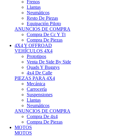
Neumáticos
Resto De Piezas
Equipación Piloto
ANUNCIOS DE COMPRA
Compra De Cc Y Tt
Compra De Piezas
4X4 Y OFFROAD
VEHÍCULOS 4X4
Prototipos
Venta De Side By Side
Quads Y Buggys
4x4 De Calle
PIEZAS PARA 4X4
Mecánica
Carrocería
Suspensiones
Llantas
Neumáticos
ANUNCIOS DE COMPRA
Compra De 4x4
Compra De Piezas
MOTOS
MOTOS
Motos De Circuito