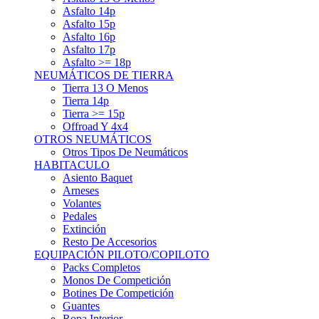
Asfalto 15p
Asfalto 16p
Asfalto 17p
Asfalto >= 18p
NEUMÁTICOS DE TIERRA
Tierra 13 O Menos
Tierra 14p
Tierra >= 15p
Offroad Y 4x4
OTROS NEUMÁTICOS
Otros Tipos De Neumáticos
HABITACULO
Asiento Baquet
Arneses
Volantes
Pedales
Extinción
Resto De Accesorios
EQUIPACIÓN PILOTO/COPILOTO
Packs Completos
Monos De Competición
Botines De Competición
Guantes
Ropa Interior
Cascos