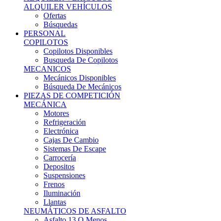
Ofertas
Búsquedas
PERSONAL
COPILOTOS
Copilotos Disponibles
Busqueda De Copilotos
MECANICOS
Mecánicos Disponibles
Búsqueda De Mecánicos
PIEZAS DE COMPETICIÓN
MECÁNICA
Motores
Refrigeración
Electrónica
Cajas De Cambio
Sistemas De Escape
Carrocería
Depositos
Suspensiones
Frenos
Iluminación
Llantas
NEUMÁTICOS DE ASFALTO
Asfalto 13 O Menos
Asfalto 14p