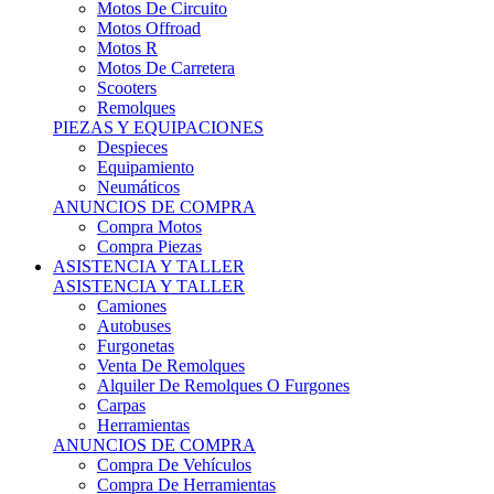
Motos Offroad
Motos R
Motos De Carretera
Scooters
Remolques
PIEZAS Y EQUIPACIONES
Despieces
Equipamiento
Neumáticos
ANUNCIOS DE COMPRA
Compra Motos
Compra Piezas
ASISTENCIA Y TALLER
ASISTENCIA Y TALLER
Camiones
Autobuses
Furgonetas
Venta De Remolques
Alquiler De Remolques O Furgones
Carpas
Herramientas
ANUNCIOS DE COMPRA
Compra De Vehículos
Compra De Herramientas