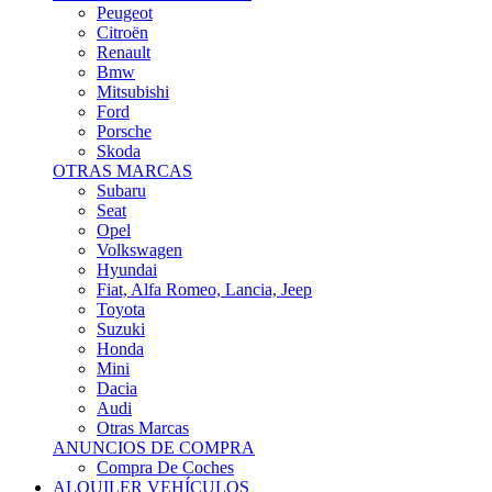
Citroën
Renault
Bmw
Mitsubishi
Ford
Porsche
Skoda
OTRAS MARCAS
Subaru
Seat
Opel
Volkswagen
Hyundai
Fiat, Alfa Romeo, Lancia, Jeep
Toyota
Suzuki
Honda
Mini
Dacia
Audi
Otras Marcas
ANUNCIOS DE COMPRA
Compra De Coches
ALQUILER VEHÍCULOS
ALQUILER VEHÍCULOS