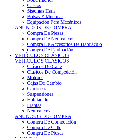
Sistemas Hans
Bolsas Y Mochilas
Equipación Para Mecánicos
ANUNCIOS DE COMPRA
Compra De Piezas
Compra De Neumáticos
Compra De Accesorios De Habitáculo
Compra De Equipación
VEHÍCULOS CLÁSICOS
VEHÍCULOS CLÁSICOS
Clásicos De Calle
Clásicos De Competición
Motores
Cajas De Cambio
Carrocería
Suspensiones
Habitáculo
Llantas
Neumáticos
ANUNCIOS DE COMPRA
Compra De Competición
Compra De Calle
Compra De Piezas
KARTING
KARTING