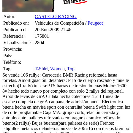
Autor:
CASTELO RACING
Publicado en:
Vehículos de Competición /
Peugeot
Publicado el:
20-Ene-2009 21:46
Referencia:
175801
Visualizaciones:
2804
Provincia:
Pais:
Teléfono:
Tag:
T-Shirt
,
Women
,
Top
Se vende 106 rallye: Carroceria BMR Racing reforzada hasta
torretas. Amortiguación: delantera: PTS de cuerpo roscado y muelle
estrecho(1 rally) trasera:PTS barras de torsión buenas Motor: 1600
8v hecho todo nuevo por completo con solo 2 rallys del regional.
Arbol de levas de GrA Culata hecha colectores 4-2-1 Linea de
escape completa de gr A canpana de admisión buena Electronica
buena hecha en mavisa sport con centralita buena Swift light con luz
de corte proglamable Caja MA. grupo corto,relación cerrada y
autoblocante. palieres reforzados embrague ceramico reforzado
bueno(2 rallys) Bujes buenos(para palieres de serie) Frenos:
latigullos metalicos delanteros:pinzas de 306 s16 con discos brembo
266mmm y pastillas ferodo ds 3000. traseros:pinzas de saxo 16 con
ferodo ds 2500 freno de mano hidraulico con repartidor de frenada.