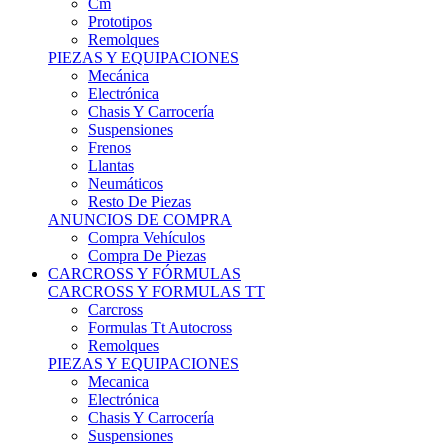
Remolques
PIEZAS Y EQUIPACIONES
Mecánica
Electrónica
Chasis Y Carrocería
Suspensiones
Frenos
Llantas
Neumáticos
Resto De Piezas
ANUNCIOS DE COMPRA
Compra Vehículos
Compra De Piezas
CARCROSS Y FÓRMULAS
CARCROSS Y FORMULAS TT
Carcross
Formulas Tt Autocross
Remolques
PIEZAS Y EQUIPACIONES
Mecanica
Electrónica
Chasis Y Carrocería
Suspensiones
Frenos
Llantas