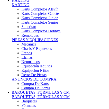
Karts Completos Alevín
Karts Completos Cadete
Karts Completos Junior
Karts Completos Senior
Superkart
Karts Completos Hobbye
Remolques
PIEZAS Y EQUIPACIONES
Mecanica
Chasis Y Repuestos
Frenos
Llantas
Neumáticos
Equipación Adultos
Equipación Niños
Resto De Piezas
ANUNCIOS DE COMPRA
Compra De Karts
Compra De Piezas
BARQUETAS, FÓRMULAS Y CM
BARQUETAS, FÓRMULAS Y CM
Barquetas
Fórmulas
Cm
Prototipos