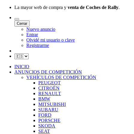
La mayor web de compra y
venta de Coches de Rally
.
Cerrar
Nuevo anuncio
Entrar
Olvidé mi usuario o clave
Registrarme
INICIO
ANUNCIOS DE COMPETICIÓN
VEHÍCULOS DE COMPETICIÓN
PEUGEOT
CITROËN
RENAULT
BMW
MITSUBISHI
SUBARU
FORD
PORSCHE
SKODA
SEAT