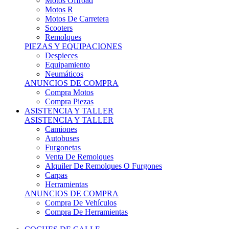
Motos Offroad
Motos R
Motos De Carretera
Scooters
Remolques
PIEZAS Y EQUIPACIONES
Despieces
Equipamiento
Neumáticos
ANUNCIOS DE COMPRA
Compra Motos
Compra Piezas
ASISTENCIA Y TALLER
ASISTENCIA Y TALLER
Camiones
Autobuses
Furgonetas
Venta De Remolques
Alquiler De Remolques O Furgones
Carpas
Herramientas
ANUNCIOS DE COMPRA
Compra De Vehículos
Compra De Herramientas