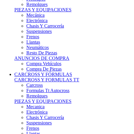
Remolques
PIEZAS Y EQUIPACIONES
Mecánica
Electrónica
Chasis Y Carrocería
Suspensiones
Frenos
Llantas
Neumáticos
Resto De Piezas
ANUNCIOS DE COMPRA
Compra Vehículos
Compra De Piezas
CARCROSS Y FÓRMULAS
CARCROSS Y FORMULAS TT
Carcross
Formulas Tt Autocross
Remolques
PIEZAS Y EQUIPACIONES
Mecanica
Electrónica
Chasis Y Carrocería
Suspensiones
Frenos
Llantas