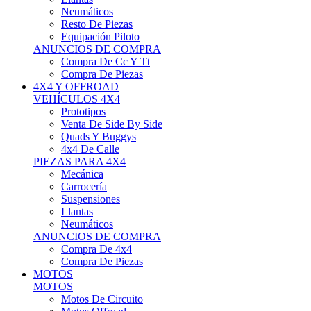
Neumáticos
Resto De Piezas
Equipación Piloto
ANUNCIOS DE COMPRA
Compra De Cc Y Tt
Compra De Piezas
4X4 Y OFFROAD
VEHÍCULOS 4X4
Prototipos
Venta De Side By Side
Quads Y Buggys
4x4 De Calle
PIEZAS PARA 4X4
Mecánica
Carrocería
Suspensiones
Llantas
Neumáticos
ANUNCIOS DE COMPRA
Compra De 4x4
Compra De Piezas
MOTOS
MOTOS
Motos De Circuito