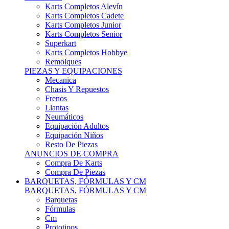
Karts Completos Alevín
Karts Completos Cadete
Karts Completos Junior
Karts Completos Senior
Superkart
Karts Completos Hobbye
Remolques
PIEZAS Y EQUIPACIONES
Mecanica
Chasis Y Repuestos
Frenos
Llantas
Neumáticos
Equipación Adultos
Equipación Niños
Resto De Piezas
ANUNCIOS DE COMPRA
Compra De Karts
Compra De Piezas
BARQUETAS, FÓRMULAS Y CM
BARQUETAS, FÓRMULAS Y CM
Barquetas
Fórmulas
Cm
Prototipos