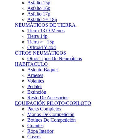
Asfalto 15p
Asfalto 16p
Asfalto 17p
Asfalto >= 18p
NEUMÁTICOS DE TIERRA
Tierra 13 O Menos
Tierra 14p
Tierra >= 15p
Offroad Y 4x4
OTROS NEUMÁTICOS
Otros Tipos De Neumáticos
HABITACULO
Asiento Baquet
Arneses
Volantes
Pedales
Extinción
Resto De Accesorios
EQUIPACIÓN PILOTO/COPILOTO
Packs Completos
Monos De Competición
Botines De Competición
Guantes
Ropa Interior
Cascos