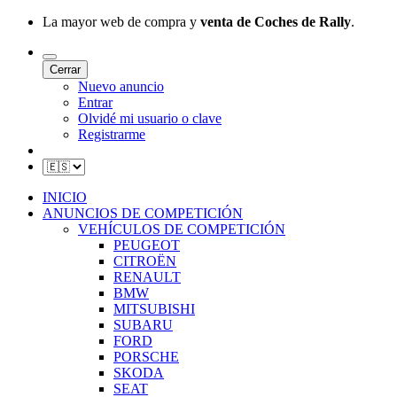
La mayor web de compra y
venta de Coches de Rally
.
Cerrar
Nuevo anuncio
Entrar
Olvidé mi usuario o clave
Registrarme
INICIO
ANUNCIOS DE COMPETICIÓN
VEHÍCULOS DE COMPETICIÓN
PEUGEOT
CITROËN
RENAULT
BMW
MITSUBISHI
SUBARU
FORD
PORSCHE
SKODA
SEAT