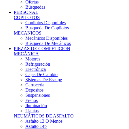
Ofertas
Búsquedas
PERSONAL
COPILOTOS
Copilotos Disponibles
Busqueda De Copilotos
MECANICOS
Mecánicos Disponibles
Búsqueda De Mecánicos
PIEZAS DE COMPETICIÓN
MECÁNICA
Motores
Refrigeración
Electrónica
Cajas De Cambio
Sistemas De Escape
Carrocería
Depositos
Suspensiones
Frenos
Iluminación
Llantas
NEUMÁTICOS DE ASFALTO
Asfalto 13 O Menos
Asfalto 14p