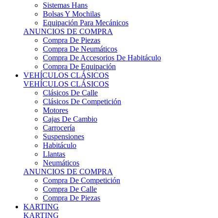
Sistemas Hans
Bolsas Y Mochilas
Equipación Para Mecánicos
ANUNCIOS DE COMPRA
Compra De Piezas
Compra De Neumáticos
Compra De Accesorios De Habitáculo
Compra De Equipación
VEHÍCULOS CLÁSICOS
VEHÍCULOS CLÁSICOS
Clásicos De Calle
Clásicos De Competición
Motores
Cajas De Cambio
Carrocería
Suspensiones
Habitáculo
Llantas
Neumáticos
ANUNCIOS DE COMPRA
Compra De Competición
Compra De Calle
Compra De Piezas
KARTING
KARTING