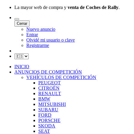
La mayor web de compra y
venta de Coches de Rally
.
Cerrar
Nuevo anuncio
Entrar
Olvidé mi usuario o clave
Registrarme
INICIO
ANUNCIOS DE COMPETICIÓN
VEHÍCULOS DE COMPETICIÓN
PEUGEOT
CITROËN
RENAULT
BMW
MITSUBISHI
SUBARU
FORD
PORSCHE
SKODA
SEAT