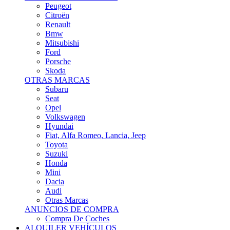
Citroën
Renault
Bmw
Mitsubishi
Ford
Porsche
Skoda
OTRAS MARCAS
Subaru
Seat
Opel
Volkswagen
Hyundai
Fiat, Alfa Romeo, Lancia, Jeep
Toyota
Suzuki
Honda
Mini
Dacia
Audi
Otras Marcas
ANUNCIOS DE COMPRA
Compra De Coches
ALQUILER VEHÍCULOS
ALQUILER VEHÍCULOS