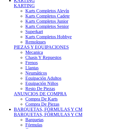
Karts Completos Alevín
Karts Completos Cadete
Karts Completos Junior
Karts Completos Senior
Superkart
Karts Completos Hobbye
Remolques
PIEZAS Y EQUIPACIONES
Mecanica
Chasis Y Repuestos
Frenos
Llantas
Neumáticos
Equipación Adultos
Equipación Niños
Resto De Piezas
ANUNCIOS DE COMPRA
Compra De Karts
Compra De Piezas
BARQUETAS, FÓRMULAS Y CM
BARQUETAS, FÓRMULAS Y CM
Barquetas
Fórmulas
Cm
Prototipos