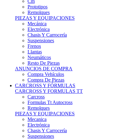
Remolques
PIEZAS Y EQUIPACIONES
Mecánica
Electrónica
Chasis Y Carrocería
Suspensiones
Frenos
Llantas
Neumáticos
Resto De Piezas
ANUNCIOS DE COMPRA
Compra Vehículos
Compra De Piezas
CARCROSS Y FÓRMULAS
CARCROSS Y FORMULAS TT
Carcross
Formulas Tt Autocross
Remolques
PIEZAS Y EQUIPACIONES
Mecanica
Electrónica
Chasis Y Carrocería
Suspensiones
Frenos
Llantas