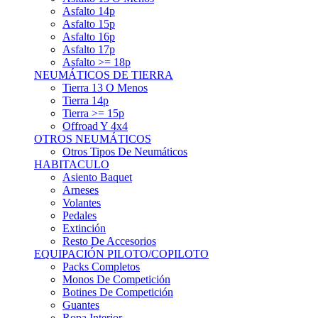
Asfalto 15p
Asfalto 16p
Asfalto 17p
Asfalto >= 18p
NEUMÁTICOS DE TIERRA
Tierra 13 O Menos
Tierra 14p
Tierra >= 15p
Offroad Y 4x4
OTROS NEUMÁTICOS
Otros Tipos De Neumáticos
HABITACULO
Asiento Baquet
Arneses
Volantes
Pedales
Extinción
Resto De Accesorios
EQUIPACIÓN PILOTO/COPILOTO
Packs Completos
Monos De Competición
Botines De Competición
Guantes
Ropa Interior
Cascos