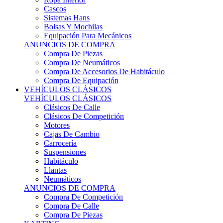
Sistemas Hans
Bolsas Y Mochilas
Equipación Para Mecánicos
ANUNCIOS DE COMPRA
Compra De Piezas
Compra De Neumáticos
Compra De Accesorios De Habitáculo
Compra De Equipación
VEHÍCULOS CLÁSICOS
VEHÍCULOS CLÁSICOS
Clásicos De Calle
Clásicos De Competición
Motores
Cajas De Cambio
Carrocería
Suspensiones
Habitáculo
Llantas
Neumáticos
ANUNCIOS DE COMPRA
Compra De Competición
Compra De Calle
Compra De Piezas
KARTING
KARTING