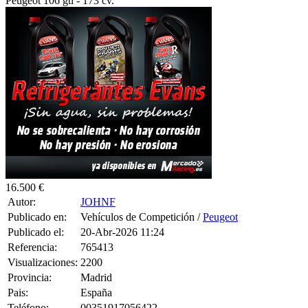
16.500 €
Autor:
JOHNF
Publicado en:
Vehículos de Competición /
Peugeot
Publicado el:
20-Abr-2026 11:24
Referencia:
765413
Visualizaciones:
2200
Provincia:
Madrid
Pais:
España
Teléfono:
00351917056422
Tag:
T-Shirt
,
Women
,
Top