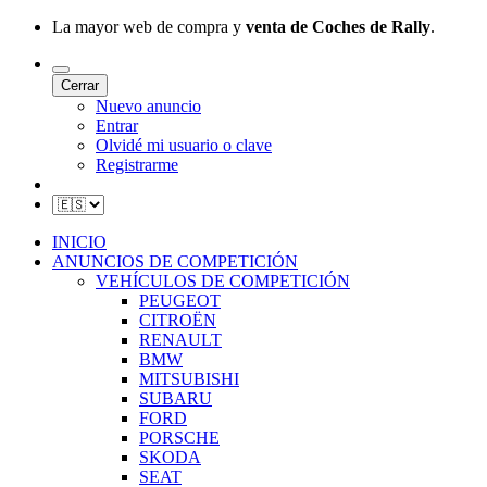
La mayor web de compra y
venta de Coches de Rally
.
Cerrar
Nuevo anuncio
Entrar
Olvidé mi usuario o clave
Registrarme
INICIO
ANUNCIOS DE COMPETICIÓN
VEHÍCULOS DE COMPETICIÓN
PEUGEOT
CITROËN
RENAULT
BMW
MITSUBISHI
SUBARU
FORD
PORSCHE
SKODA
SEAT