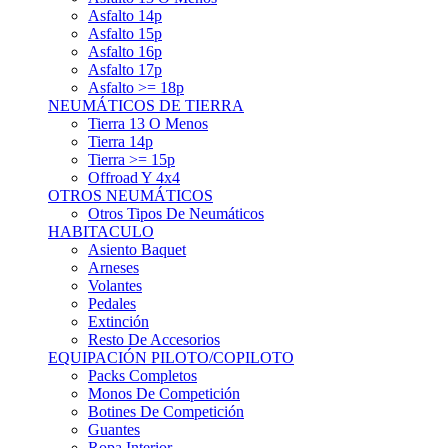
Asfalto 15p
Asfalto 16p
Asfalto 17p
Asfalto >= 18p
NEUMÁTICOS DE TIERRA
Tierra 13 O Menos
Tierra 14p
Tierra >= 15p
Offroad Y 4x4
OTROS NEUMÁTICOS
Otros Tipos De Neumáticos
HABITACULO
Asiento Baquet
Arneses
Volantes
Pedales
Extinción
Resto De Accesorios
EQUIPACIÓN PILOTO/COPILOTO
Packs Completos
Monos De Competición
Botines De Competición
Guantes
Ropa Interior
Cascos