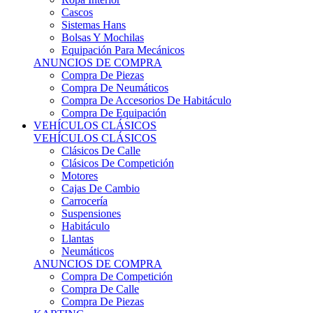
Sistemas Hans
Bolsas Y Mochilas
Equipación Para Mecánicos
ANUNCIOS DE COMPRA
Compra De Piezas
Compra De Neumáticos
Compra De Accesorios De Habitáculo
Compra De Equipación
VEHÍCULOS CLÁSICOS
VEHÍCULOS CLÁSICOS
Clásicos De Calle
Clásicos De Competición
Motores
Cajas De Cambio
Carrocería
Suspensiones
Habitáculo
Llantas
Neumáticos
ANUNCIOS DE COMPRA
Compra De Competición
Compra De Calle
Compra De Piezas
KARTING
KARTING