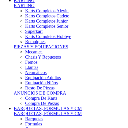
Karts Completos Alevín
Karts Completos Cadete
Karts Completos Junior
Karts Completos Senior
Superkart
Karts Completos Hobbye
Remolques
PIEZAS Y EQUIPACIONES
Mecanica
Chasis Y Repuestos
Frenos
Llantas
Neumáticos
Equipación Adultos
Equipación Niños
Resto De Piezas
ANUNCIOS DE COMPRA
Compra De Karts
Compra De Piezas
BARQUETAS, FÓRMULAS Y CM
BARQUETAS, FÓRMULAS Y CM
Barquetas
Fórmulas
Cm
Prototipos