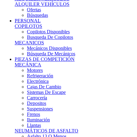
Ofertas
Búsquedas
PERSONAL
COPILOTOS
Copilotos Disponibles
Busqueda De Copilotos
MECANICOS
Mecánicos Disponibles
Búsqueda De Mecánicos
PIEZAS DE COMPETICIÓN
MECÁNICA
Motores
Refrigeración
Electrónica
Cajas De Cambio
Sistemas De Escape
Carrocería
Depositos
Suspensiones
Frenos
Iluminación
Llantas
NEUMÁTICOS DE ASFALTO
Asfalto 13 O Menos
Asfalto 14p