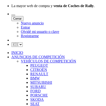
La mayor web de compra y
venta de Coches de Rally
.
Cerrar
Nuevo anuncio
Entrar
Olvidé mi usuario o clave
Registrarme
INICIO
ANUNCIOS DE COMPETICIÓN
VEHÍCULOS DE COMPETICIÓN
PEUGEOT
CITROËN
RENAULT
BMW
MITSUBISHI
SUBARU
FORD
PORSCHE
SKODA
SEAT