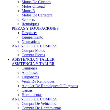
Motos Offroad
Motos R
Motos De Carretera
Scooters
Remolques
PIEZAS Y EQUIPACIONES
Despieces
Equipamiento
Neumáticos
ANUNCIOS DE COMPRA
Compra Motos
Compra Piezas
ASISTENCIA Y TALLER
ASISTENCIA Y TALLER
Camiones
Autobuses
Furgonetas
Venta De Remolques
Alquiler De Remolques O Furgones
Carpas
Herramientas
ANUNCIOS DE COMPRA
Compra De Vehículos
Compra De Herramientas