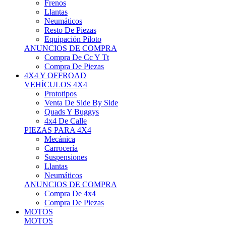
Neumáticos
Resto De Piezas
Equipación Piloto
ANUNCIOS DE COMPRA
Compra De Cc Y Tt
Compra De Piezas
4X4 Y OFFROAD
VEHÍCULOS 4X4
Prototipos
Venta De Side By Side
Quads Y Buggys
4x4 De Calle
PIEZAS PARA 4X4
Mecánica
Carrocería
Suspensiones
Llantas
Neumáticos
ANUNCIOS DE COMPRA
Compra De 4x4
Compra De Piezas
MOTOS
MOTOS
Motos De Circuito