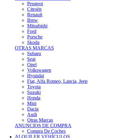
Citroën
Renault
Bmw
Mitsubishi
Ford
Porsche
Skoda
OTRAS MARCAS
Subaru
Seat
Opel
Volkswagen
Hyundai
Fiat, Alfa Romeo, Lancia, Jeep
Toyota
Suzuki
Honda
Mini
Dacia
Audi
Otras Marcas
ANUNCIOS DE COMPRA
Compra De Coches
ALQUILER VEHÍCULOS
ALQUILER VEHÍCULOS