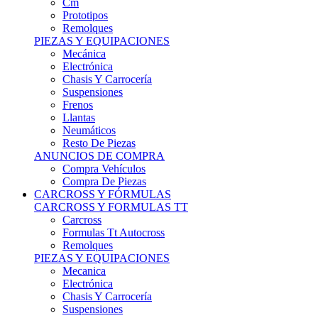
Remolques
PIEZAS Y EQUIPACIONES
Mecánica
Electrónica
Chasis Y Carrocería
Suspensiones
Frenos
Llantas
Neumáticos
Resto De Piezas
ANUNCIOS DE COMPRA
Compra Vehículos
Compra De Piezas
CARCROSS Y FÓRMULAS
CARCROSS Y FORMULAS TT
Carcross
Formulas Tt Autocross
Remolques
PIEZAS Y EQUIPACIONES
Mecanica
Electrónica
Chasis Y Carrocería
Suspensiones
Frenos
Llantas