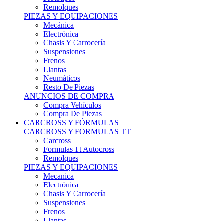
Remolques
PIEZAS Y EQUIPACIONES
Mecánica
Electrónica
Chasis Y Carrocería
Suspensiones
Frenos
Llantas
Neumáticos
Resto De Piezas
ANUNCIOS DE COMPRA
Compra Vehículos
Compra De Piezas
CARCROSS Y FÓRMULAS
CARCROSS Y FORMULAS TT
Carcross
Formulas Tt Autocross
Remolques
PIEZAS Y EQUIPACIONES
Mecanica
Electrónica
Chasis Y Carrocería
Suspensiones
Frenos
Llantas