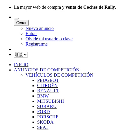
La mayor web de compra y
venta de Coches de Rally
.
Cerrar
Nuevo anuncio
Entrar
Olvidé mi usuario o clave
Registrarme
INICIO
ANUNCIOS DE COMPETICIÓN
VEHÍCULOS DE COMPETICIÓN
PEUGEOT
CITROËN
RENAULT
BMW
MITSUBISHI
SUBARU
FORD
PORSCHE
SKODA
SEAT