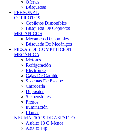
Ofertas
Búsquedas
PERSONAL
COPILOTOS
Copilotos Disponibles
Busqueda De Copilotos
MECANICOS
Mecánicos Disponibles
Búsqueda De Mecánicos
PIEZAS DE COMPETICIÓN
MECÁNICA
Motores
Refrigeración
Electrónica
Cajas De Cambio
Sistemas De Escape
Carrocería
Depositos
Suspensiones
Frenos
Iluminación
Llantas
NEUMÁTICOS DE ASFALTO
Asfalto 13 O Menos
Asfalto 14p