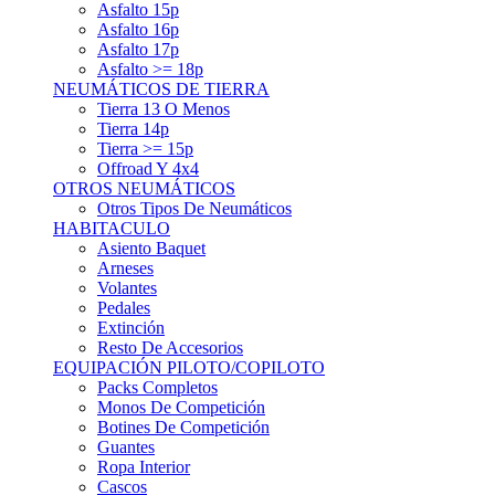
Asfalto 15p
Asfalto 16p
Asfalto 17p
Asfalto >= 18p
NEUMÁTICOS DE TIERRA
Tierra 13 O Menos
Tierra 14p
Tierra >= 15p
Offroad Y 4x4
OTROS NEUMÁTICOS
Otros Tipos De Neumáticos
HABITACULO
Asiento Baquet
Arneses
Volantes
Pedales
Extinción
Resto De Accesorios
EQUIPACIÓN PILOTO/COPILOTO
Packs Completos
Monos De Competición
Botines De Competición
Guantes
Ropa Interior
Cascos