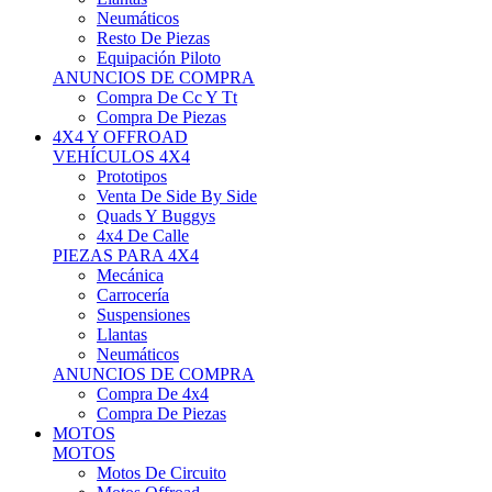
Neumáticos
Resto De Piezas
Equipación Piloto
ANUNCIOS DE COMPRA
Compra De Cc Y Tt
Compra De Piezas
4X4 Y OFFROAD
VEHÍCULOS 4X4
Prototipos
Venta De Side By Side
Quads Y Buggys
4x4 De Calle
PIEZAS PARA 4X4
Mecánica
Carrocería
Suspensiones
Llantas
Neumáticos
ANUNCIOS DE COMPRA
Compra De 4x4
Compra De Piezas
MOTOS
MOTOS
Motos De Circuito