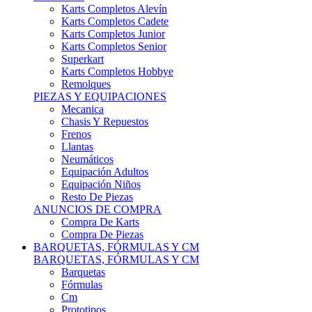
Karts Completos Alevín
Karts Completos Cadete
Karts Completos Junior
Karts Completos Senior
Superkart
Karts Completos Hobbye
Remolques
PIEZAS Y EQUIPACIONES
Mecanica
Chasis Y Repuestos
Frenos
Llantas
Neumáticos
Equipación Adultos
Equipación Niños
Resto De Piezas
ANUNCIOS DE COMPRA
Compra De Karts
Compra De Piezas
BARQUETAS, FÓRMULAS Y CM
BARQUETAS, FÓRMULAS Y CM
Barquetas
Fórmulas
Cm
Prototipos