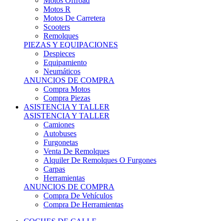
Motos Offroad
Motos R
Motos De Carretera
Scooters
Remolques
PIEZAS Y EQUIPACIONES
Despieces
Equipamiento
Neumáticos
ANUNCIOS DE COMPRA
Compra Motos
Compra Piezas
ASISTENCIA Y TALLER
ASISTENCIA Y TALLER
Camiones
Autobuses
Furgonetas
Venta De Remolques
Alquiler De Remolques O Furgones
Carpas
Herramientas
ANUNCIOS DE COMPRA
Compra De Vehículos
Compra De Herramientas