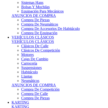
Sistemas Hans
Bolsas Y Mochilas
Equipación Para Mecánicos
ANUNCIOS DE COMPRA
Compra De Piezas
Compra De Neumáticos
Compra De Accesorios De Habitáculo
Compra De Equipación
VEHÍCULOS CLÁSICOS
VEHÍCULOS CLÁSICOS
Clásicos De Calle
Clásicos De Competición
Motores
Cajas De Cambio
Carrocería
Suspensiones
Habitáculo
Llantas
Neumáticos
ANUNCIOS DE COMPRA
Compra De Competición
Compra De Calle
Compra De Piezas
KARTING
KARTING