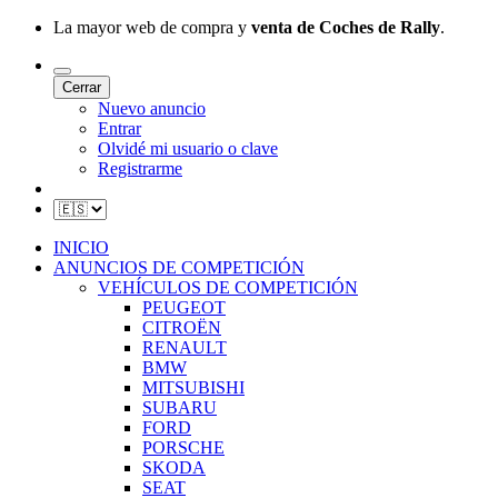
La mayor web de compra y
venta de Coches de Rally
.
Cerrar
Nuevo anuncio
Entrar
Olvidé mi usuario o clave
Registrarme
INICIO
ANUNCIOS DE COMPETICIÓN
VEHÍCULOS DE COMPETICIÓN
PEUGEOT
CITROËN
RENAULT
BMW
MITSUBISHI
SUBARU
FORD
PORSCHE
SKODA
SEAT