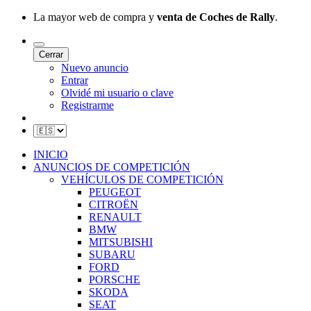
La mayor web de compra y
venta de Coches de Rally
.
Cerrar
Nuevo anuncio
Entrar
Olvidé mi usuario o clave
Registrarme
INICIO
ANUNCIOS DE COMPETICIÓN
VEHÍCULOS DE COMPETICIÓN
PEUGEOT
CITROËN
RENAULT
BMW
MITSUBISHI
SUBARU
FORD
PORSCHE
SKODA
SEAT