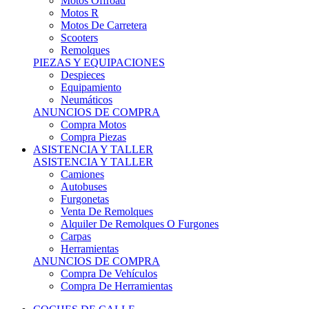
Motos Offroad
Motos R
Motos De Carretera
Scooters
Remolques
PIEZAS Y EQUIPACIONES
Despieces
Equipamiento
Neumáticos
ANUNCIOS DE COMPRA
Compra Motos
Compra Piezas
ASISTENCIA Y TALLER
ASISTENCIA Y TALLER
Camiones
Autobuses
Furgonetas
Venta De Remolques
Alquiler De Remolques O Furgones
Carpas
Herramientas
ANUNCIOS DE COMPRA
Compra De Vehículos
Compra De Herramientas