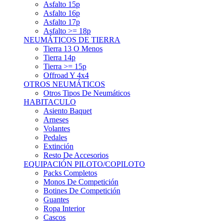
Asfalto 15p
Asfalto 16p
Asfalto 17p
Asfalto >= 18p
NEUMÁTICOS DE TIERRA
Tierra 13 O Menos
Tierra 14p
Tierra >= 15p
Offroad Y 4x4
OTROS NEUMÁTICOS
Otros Tipos De Neumáticos
HABITACULO
Asiento Baquet
Arneses
Volantes
Pedales
Extinción
Resto De Accesorios
EQUIPACIÓN PILOTO/COPILOTO
Packs Completos
Monos De Competición
Botines De Competición
Guantes
Ropa Interior
Cascos