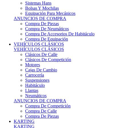
Sistemas Hans
Bolsas Y Mochilas
Equipación Para Mecánicos
ANUNCIOS DE COMPRA
Compra De Piezas
Compra De Neumáticos
Compra De Accesorios De Habitáculo
Compra De Equipación
VEHÍCULOS CLÁSICOS
VEHÍCULOS CLÁSICOS
Clásicos De Calle
Clásicos De Competición
Motores
Cajas De Cambio
Carrocería
Suspensiones
Habitáculo
Llantas
Neumáticos
ANUNCIOS DE COMPRA
Compra De Competición
Compra De Calle
Compra De Piezas
KARTING
KARTING