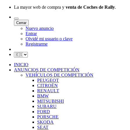
La mayor web de compra y
venta de Coches de Rally
.
Cerrar
Nuevo anuncio
Entrar
Olvidé mi usuario o clave
Registrarme
INICIO
ANUNCIOS DE COMPETICIÓN
VEHÍCULOS DE COMPETICIÓN
PEUGEOT
CITROËN
RENAULT
BMW
MITSUBISHI
SUBARU
FORD
PORSCHE
SKODA
SEAT