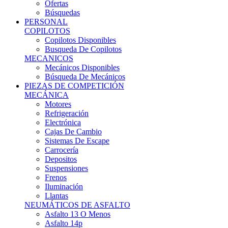
Ofertas
Búsquedas
PERSONAL
COPILOTOS
Copilotos Disponibles
Busqueda De Copilotos
MECANICOS
Mecánicos Disponibles
Búsqueda De Mecánicos
PIEZAS DE COMPETICIÓN
MECÁNICA
Motores
Refrigeración
Electrónica
Cajas De Cambio
Sistemas De Escape
Carrocería
Depositos
Suspensiones
Frenos
Iluminación
Llantas
NEUMÁTICOS DE ASFALTO
Asfalto 13 O Menos
Asfalto 14p