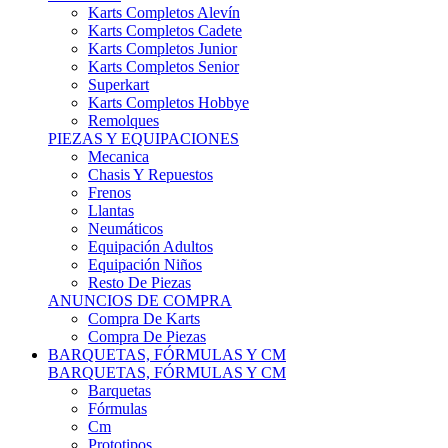
Karts Completos Alevín
Karts Completos Cadete
Karts Completos Junior
Karts Completos Senior
Superkart
Karts Completos Hobbye
Remolques
PIEZAS Y EQUIPACIONES
Mecanica
Chasis Y Repuestos
Frenos
Llantas
Neumáticos
Equipación Adultos
Equipación Niños
Resto De Piezas
ANUNCIOS DE COMPRA
Compra De Karts
Compra De Piezas
BARQUETAS, FÓRMULAS Y CM
BARQUETAS, FÓRMULAS Y CM
Barquetas
Fórmulas
Cm
Prototipos