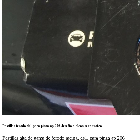
Pastillas ferodo ds1 para pinza ap 206 desafio o alcon saxo trofeo
Pastillas alta de gama de ferodo racing, ds1, para pinza ap 206