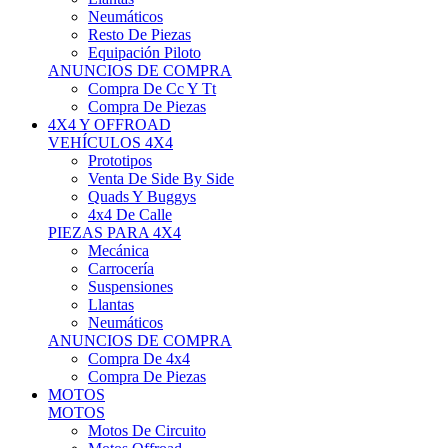
Neumáticos
Resto De Piezas
Equipación Piloto
ANUNCIOS DE COMPRA
Compra De Cc Y Tt
Compra De Piezas
4X4 Y OFFROAD
VEHÍCULOS 4X4
Prototipos
Venta De Side By Side
Quads Y Buggys
4x4 De Calle
PIEZAS PARA 4X4
Mecánica
Carrocería
Suspensiones
Llantas
Neumáticos
ANUNCIOS DE COMPRA
Compra De 4x4
Compra De Piezas
MOTOS
MOTOS
Motos De Circuito