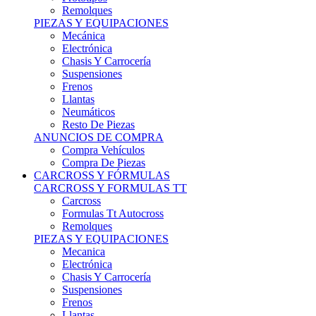
Remolques
PIEZAS Y EQUIPACIONES
Mecánica
Electrónica
Chasis Y Carrocería
Suspensiones
Frenos
Llantas
Neumáticos
Resto De Piezas
ANUNCIOS DE COMPRA
Compra Vehículos
Compra De Piezas
CARCROSS Y FÓRMULAS
CARCROSS Y FORMULAS TT
Carcross
Formulas Tt Autocross
Remolques
PIEZAS Y EQUIPACIONES
Mecanica
Electrónica
Chasis Y Carrocería
Suspensiones
Frenos
Llantas