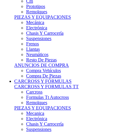
Remolques
PIEZAS Y EQUIPACIONES
Mecánica
Electrónica
Chasis Y Carrocería
Suspensiones
Frenos
Llantas
Neumáticos
Resto De Piezas
ANUNCIOS DE COMPRA
Compra Vehículos
Compra De Piezas
CARCROSS Y FÓRMULAS
CARCROSS Y FORMULAS TT
Carcross
Formulas Tt Autocross
Remolques
PIEZAS Y EQUIPACIONES
Mecanica
Electrónica
Chasis Y Carrocería
Suspensiones
Frenos
Llantas