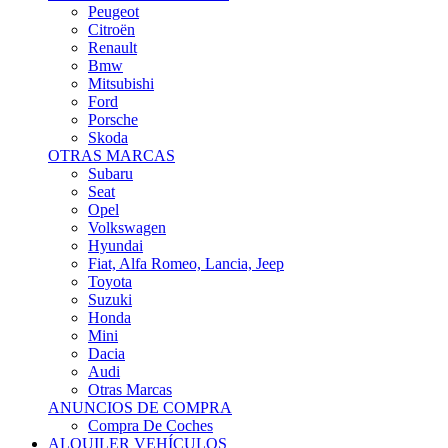
Citroën
Renault
Bmw
Mitsubishi
Ford
Porsche
Skoda
OTRAS MARCAS
Subaru
Seat
Opel
Volkswagen
Hyundai
Fiat, Alfa Romeo, Lancia, Jeep
Toyota
Suzuki
Honda
Mini
Dacia
Audi
Otras Marcas
ANUNCIOS DE COMPRA
Compra De Coches
ALQUILER VEHÍCULOS
ALQUILER VEHÍCULOS