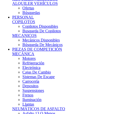
Ofertas
Búsquedas
PERSONAL
COPILOTOS
Copilotos Disponibles
Busqueda De Copilotos
MECANICOS
Mecánicos Disponibles
Búsqueda De Mecánicos
PIEZAS DE COMPETICIÓN
MECÁNICA
Motores
Refrigeración
Electrónica
Cajas De Cambio
Sistemas De Escape
Carrocería
Depositos
Suspensiones
Frenos
Iluminación
Llantas
NEUMÁTICOS DE ASFALTO
Asfalto 13 O Menos
Asfalto 14p