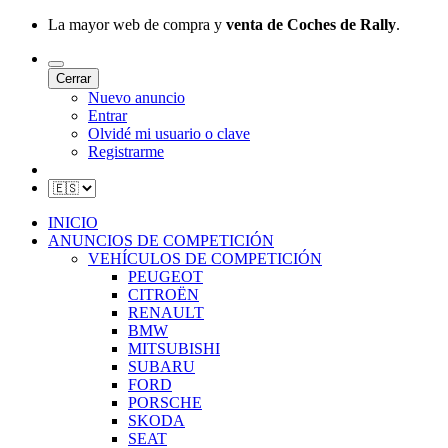
La mayor web de compra y
venta de Coches de Rally
.
Cerrar
Nuevo anuncio
Entrar
Olvidé mi usuario o clave
Registrarme
INICIO
ANUNCIOS DE COMPETICIÓN
VEHÍCULOS DE COMPETICIÓN
PEUGEOT
CITROËN
RENAULT
BMW
MITSUBISHI
SUBARU
FORD
PORSCHE
SKODA
SEAT