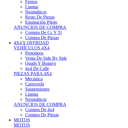
Neumáticos
Resto De Piezas
Equipación Piloto
ANUNCIOS DE COMPRA
Compra De Cc Y Tt
Compra De Piezas
4X4 Y OFFROAD
VEHÍCULOS 4X4
Prototipos
Venta De Side By Side
Quads Y Buggys
4x4 De Calle
PIEZAS PARA 4X4
Mecánica
Carrocería
Suspensiones
Llantas
Neumáticos
ANUNCIOS DE COMPRA
Compra De 4x4
Compra De Piezas
MOTOS
MOTOS
Motos De Circuito