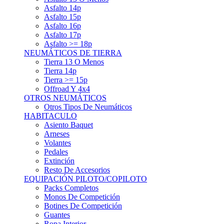
Asfalto 15p
Asfalto 16p
Asfalto 17p
Asfalto >= 18p
NEUMÁTICOS DE TIERRA
Tierra 13 O Menos
Tierra 14p
Tierra >= 15p
Offroad Y 4x4
OTROS NEUMÁTICOS
Otros Tipos De Neumáticos
HABITACULO
Asiento Baquet
Arneses
Volantes
Pedales
Extinción
Resto De Accesorios
EQUIPACIÓN PILOTO/COPILOTO
Packs Completos
Monos De Competición
Botines De Competición
Guantes
Ropa Interior
Cascos