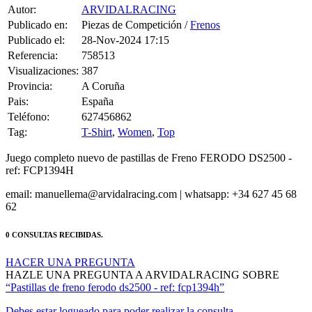
Publicado en:
Piezas de Competición /
Frenos
Publicado el:
28-Nov-2024 17:15
Referencia:
758513
Visualizaciones:
387
Provincia:
A Coruña
Pais:
España
Teléfono:
627456862
Tag:
T-Shirt
,
Women
,
Top
Juego completo nuevo de pastillas de Freno FERODO DS2500 -
ref: FCP1394H
email: manuellema@arvidalracing.com | whatsapp: +34 627 45 68
62
0 CONSULTAS RECIBIDAS.
HACER UNA PREGUNTA
HAZLE UNA PREGUNTA A ARVIDALRACING SOBRE
“Pastillas de freno ferodo ds2500 - ref: fcp1394h”
Debes estar logueado para poder realizar la consulta