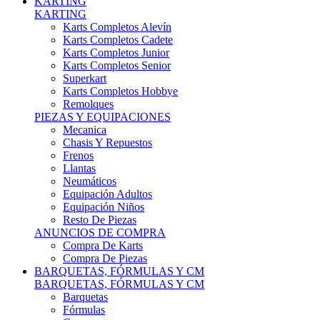
Karts Completos Alevín
Karts Completos Cadete
Karts Completos Junior
Karts Completos Senior
Superkart
Karts Completos Hobbye
Remolques
PIEZAS Y EQUIPACIONES
Mecanica
Chasis Y Repuestos
Frenos
Llantas
Neumáticos
Equipación Adultos
Equipación Niños
Resto De Piezas
ANUNCIOS DE COMPRA
Compra De Karts
Compra De Piezas
BARQUETAS, FÓRMULAS Y CM
BARQUETAS, FÓRMULAS Y CM
Barquetas
Fórmulas
Cm
Prototipos