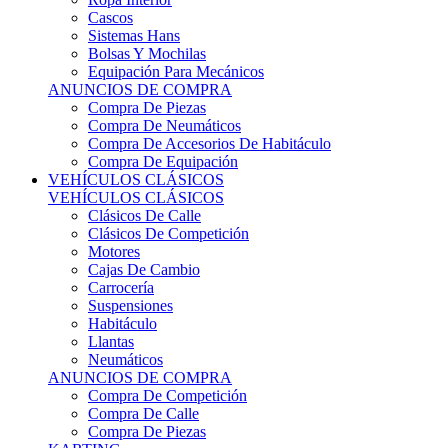
Sistemas Hans
Bolsas Y Mochilas
Equipación Para Mecánicos
ANUNCIOS DE COMPRA
Compra De Piezas
Compra De Neumáticos
Compra De Accesorios De Habitáculo
Compra De Equipación
VEHÍCULOS CLÁSICOS
VEHÍCULOS CLÁSICOS
Clásicos De Calle
Clásicos De Competición
Motores
Cajas De Cambio
Carrocería
Suspensiones
Habitáculo
Llantas
Neumáticos
ANUNCIOS DE COMPRA
Compra De Competición
Compra De Calle
Compra De Piezas
KARTING
KARTING