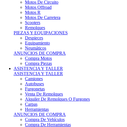
Motos Offroad
Motos R
Motos De Carretera
Scooters
Remolques
PIEZAS Y EQUIPACIONES
Despieces
Equipamiento
Neumáticos
ANUNCIOS DE COMPRA
Compra Motos
Compra Piezas
ASISTENCIA Y TALLER
ASISTENCIA Y TALLER
Camiones
Autobuses
Furgonetas
Venta De Remolques
Alquiler De Remolques O Furgones
Carpas
Herramientas
ANUNCIOS DE COMPRA
Compra De Vehículos
Compra De Herramientas