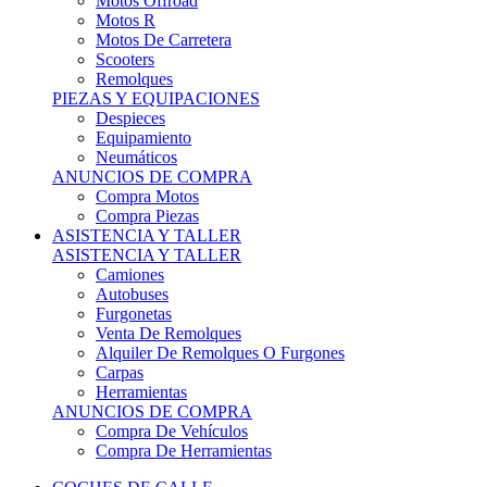
Motos Offroad
Motos R
Motos De Carretera
Scooters
Remolques
PIEZAS Y EQUIPACIONES
Despieces
Equipamiento
Neumáticos
ANUNCIOS DE COMPRA
Compra Motos
Compra Piezas
ASISTENCIA Y TALLER
ASISTENCIA Y TALLER
Camiones
Autobuses
Furgonetas
Venta De Remolques
Alquiler De Remolques O Furgones
Carpas
Herramientas
ANUNCIOS DE COMPRA
Compra De Vehículos
Compra De Herramientas