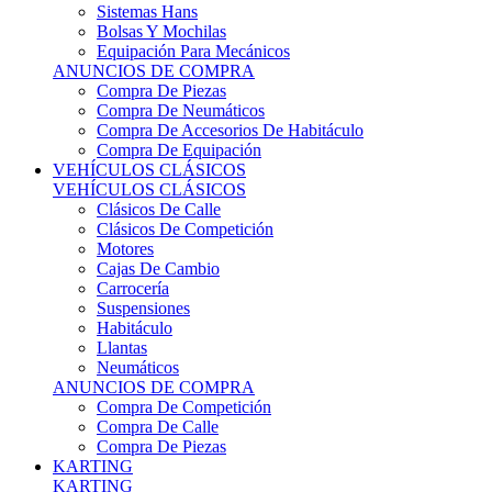
Sistemas Hans
Bolsas Y Mochilas
Equipación Para Mecánicos
ANUNCIOS DE COMPRA
Compra De Piezas
Compra De Neumáticos
Compra De Accesorios De Habitáculo
Compra De Equipación
VEHÍCULOS CLÁSICOS
VEHÍCULOS CLÁSICOS
Clásicos De Calle
Clásicos De Competición
Motores
Cajas De Cambio
Carrocería
Suspensiones
Habitáculo
Llantas
Neumáticos
ANUNCIOS DE COMPRA
Compra De Competición
Compra De Calle
Compra De Piezas
KARTING
KARTING