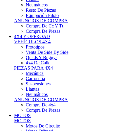
Neumáticos
Resto De Piezas
Equipación Piloto
ANUNCIOS DE COMPRA
Compra De Cc Y Tt
Compra De Piezas
4X4 Y OFFROAD
VEHÍCULOS 4X4
Prototipos
Venta De Side By Side
Quads Y Buggys
4x4 De Calle
PIEZAS PARA 4X4
Mecánica
Carrocería
Suspensiones
Llantas
Neumáticos
ANUNCIOS DE COMPRA
Compra De 4x4
Compra De Piezas
MOTOS
MOTOS
Motos De Circuito