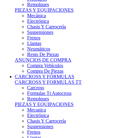
Remolques
PIEZAS Y EQUIPACIONES
Mecánica
Electrónica
Chasis Y Carrocería
Suspensiones
Frenos
Llantas
Neumáticos
Resto De Piezas
ANUNCIOS DE COMPRA
Compra Vehículos
Compra De Piezas
CARCROSS Y FÓRMULAS
CARCROSS Y FORMULAS TT
Carcross
Formulas Tt Autocross
Remolques
PIEZAS Y EQUIPACIONES
Mecanica
Electrónica
Chasis Y Carrocería
Suspensiones
Frenos
Llantas