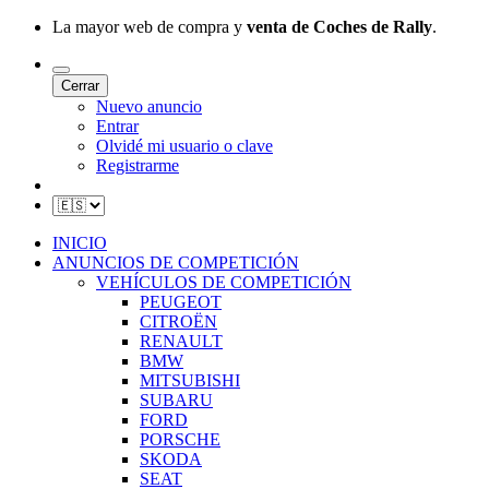
La mayor web de compra y
venta de Coches de Rally
.
Cerrar
Nuevo anuncio
Entrar
Olvidé mi usuario o clave
Registrarme
INICIO
ANUNCIOS DE COMPETICIÓN
VEHÍCULOS DE COMPETICIÓN
PEUGEOT
CITROËN
RENAULT
BMW
MITSUBISHI
SUBARU
FORD
PORSCHE
SKODA
SEAT