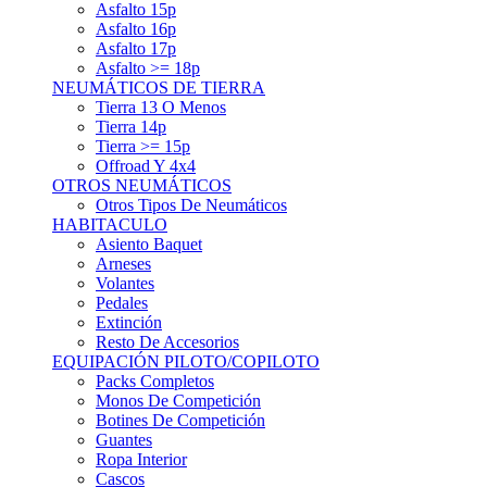
Asfalto 15p
Asfalto 16p
Asfalto 17p
Asfalto >= 18p
NEUMÁTICOS DE TIERRA
Tierra 13 O Menos
Tierra 14p
Tierra >= 15p
Offroad Y 4x4
OTROS NEUMÁTICOS
Otros Tipos De Neumáticos
HABITACULO
Asiento Baquet
Arneses
Volantes
Pedales
Extinción
Resto De Accesorios
EQUIPACIÓN PILOTO/COPILOTO
Packs Completos
Monos De Competición
Botines De Competición
Guantes
Ropa Interior
Cascos