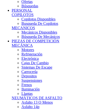
Ofertas
Búsquedas
PERSONAL
COPILOTOS
Copilotos Disponibles
Busqueda De Copilotos
MECANICOS
Mecánicos Disponibles
Búsqueda De Mecánicos
PIEZAS DE COMPETICIÓN
MECÁNICA
Motores
Refrigeración
Electrónica
Cajas De Cambio
Sistemas De Escape
Carrocería
Depositos
Suspensiones
Frenos
Iluminación
Llantas
NEUMÁTICOS DE ASFALTO
Asfalto 13 O Menos
Asfalto 14p