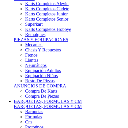
Karts Completos Alevín
Karts Completos Cadete
Karts Completos Junior
Karts Completos Senior
Superkart
Karts Completos Hobbye
Remolques
PIEZAS Y EQUIPACIONES
Mecanica
Chasis Y Repuestos
Frenos
Llantas
Neumáticos
Equipación Adultos
Equipación Niños
Resto De Piezas
ANUNCIOS DE COMPRA
Compra De Karts
Compra De Piezas
BARQUETAS, FÓRMULAS Y CM
BARQUETAS, FÓRMULAS Y CM
Barquetas
Fórmulas
Cm
Prototipos