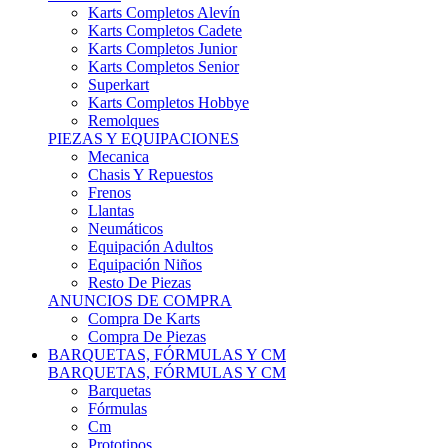
Karts Completos Alevín
Karts Completos Cadete
Karts Completos Junior
Karts Completos Senior
Superkart
Karts Completos Hobbye
Remolques
PIEZAS Y EQUIPACIONES
Mecanica
Chasis Y Repuestos
Frenos
Llantas
Neumáticos
Equipación Adultos
Equipación Niños
Resto De Piezas
ANUNCIOS DE COMPRA
Compra De Karts
Compra De Piezas
BARQUETAS, FÓRMULAS Y CM
BARQUETAS, FÓRMULAS Y CM
Barquetas
Fórmulas
Cm
Prototipos