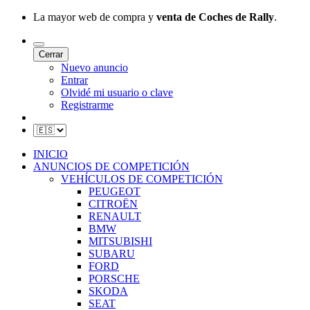
La mayor web de compra y
venta de Coches de Rally
.
Cerrar
Nuevo anuncio
Entrar
Olvidé mi usuario o clave
Registrarme
INICIO
ANUNCIOS DE COMPETICIÓN
VEHÍCULOS DE COMPETICIÓN
PEUGEOT
CITROËN
RENAULT
BMW
MITSUBISHI
SUBARU
FORD
PORSCHE
SKODA
SEAT