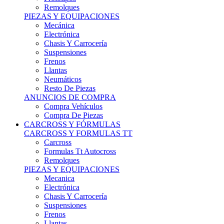
Remolques
PIEZAS Y EQUIPACIONES
Mecánica
Electrónica
Chasis Y Carrocería
Suspensiones
Frenos
Llantas
Neumáticos
Resto De Piezas
ANUNCIOS DE COMPRA
Compra Vehículos
Compra De Piezas
CARCROSS Y FÓRMULAS
CARCROSS Y FORMULAS TT
Carcross
Formulas Tt Autocross
Remolques
PIEZAS Y EQUIPACIONES
Mecanica
Electrónica
Chasis Y Carrocería
Suspensiones
Frenos
Llantas