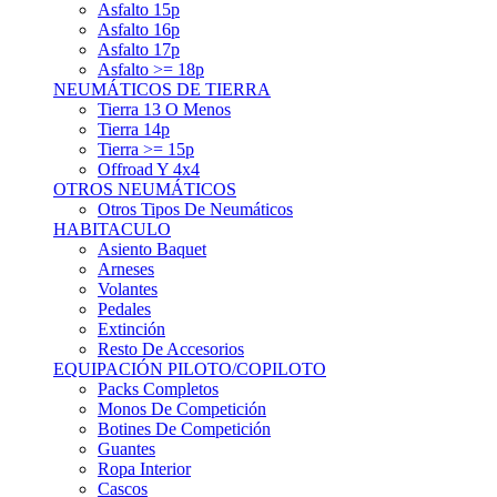
Asfalto 15p
Asfalto 16p
Asfalto 17p
Asfalto >= 18p
NEUMÁTICOS DE TIERRA
Tierra 13 O Menos
Tierra 14p
Tierra >= 15p
Offroad Y 4x4
OTROS NEUMÁTICOS
Otros Tipos De Neumáticos
HABITACULO
Asiento Baquet
Arneses
Volantes
Pedales
Extinción
Resto De Accesorios
EQUIPACIÓN PILOTO/COPILOTO
Packs Completos
Monos De Competición
Botines De Competición
Guantes
Ropa Interior
Cascos