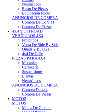
Neumáticos
Resto De Piezas
Equipación Piloto
ANUNCIOS DE COMPRA
Compra De Cc Y Tt
Compra De Piezas
4X4 Y OFFROAD
VEHÍCULOS 4X4
Prototipos
Venta De Side By Side
Quads Y Buggys
4x4 De Calle
PIEZAS PARA 4X4
Mecánica
Carrocería
Suspensiones
Llantas
Neumáticos
ANUNCIOS DE COMPRA
Compra De 4x4
Compra De Piezas
MOTOS
MOTOS
Motos De Circuito