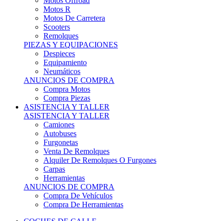
Motos Offroad
Motos R
Motos De Carretera
Scooters
Remolques
PIEZAS Y EQUIPACIONES
Despieces
Equipamiento
Neumáticos
ANUNCIOS DE COMPRA
Compra Motos
Compra Piezas
ASISTENCIA Y TALLER
ASISTENCIA Y TALLER
Camiones
Autobuses
Furgonetas
Venta De Remolques
Alquiler De Remolques O Furgones
Carpas
Herramientas
ANUNCIOS DE COMPRA
Compra De Vehículos
Compra De Herramientas