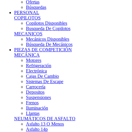
Ofertas
Búsquedas
PERSONAL
COPILOTOS
Copilotos Disponibles
Busqueda De Copilotos
MECANICOS
Mecánicos Disponibles
Búsqueda De Mecánicos
PIEZAS DE COMPETICIÓN
MECÁNICA
Motores
Refrigeración
Electrónica
Cajas De Cambio
Sistemas De Escape
Carrocería
Depositos
Suspensiones
Frenos
Iluminación
Llantas
NEUMÁTICOS DE ASFALTO
Asfalto 13 O Menos
Asfalto 14p