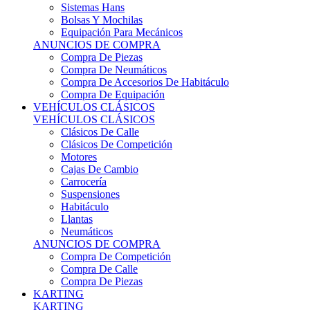
Sistemas Hans
Bolsas Y Mochilas
Equipación Para Mecánicos
ANUNCIOS DE COMPRA
Compra De Piezas
Compra De Neumáticos
Compra De Accesorios De Habitáculo
Compra De Equipación
VEHÍCULOS CLÁSICOS
VEHÍCULOS CLÁSICOS
Clásicos De Calle
Clásicos De Competición
Motores
Cajas De Cambio
Carrocería
Suspensiones
Habitáculo
Llantas
Neumáticos
ANUNCIOS DE COMPRA
Compra De Competición
Compra De Calle
Compra De Piezas
KARTING
KARTING