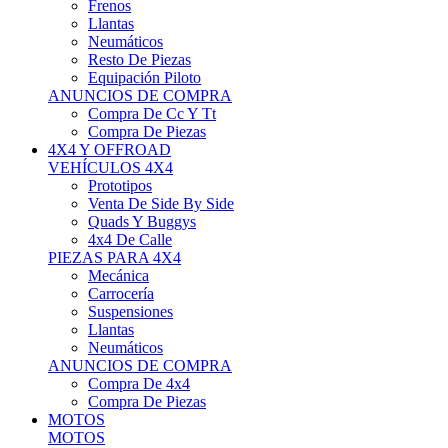
Neumáticos
Resto De Piezas
Equipación Piloto
ANUNCIOS DE COMPRA
Compra De Cc Y Tt
Compra De Piezas
4X4 Y OFFROAD
VEHÍCULOS 4X4
Prototipos
Venta De Side By Side
Quads Y Buggys
4x4 De Calle
PIEZAS PARA 4X4
Mecánica
Carrocería
Suspensiones
Llantas
Neumáticos
ANUNCIOS DE COMPRA
Compra De 4x4
Compra De Piezas
MOTOS
MOTOS
Motos De Circuito