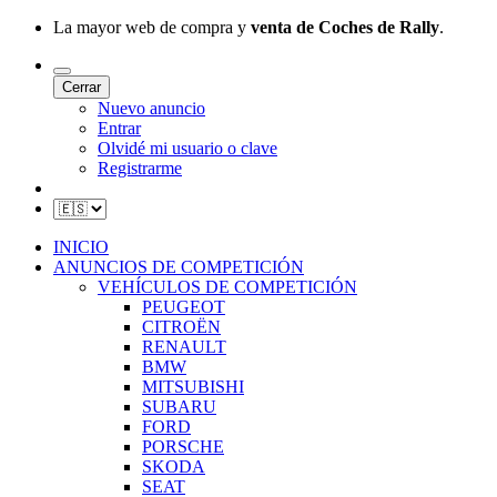
La mayor web de compra y
venta de Coches de Rally
.
Cerrar
Nuevo anuncio
Entrar
Olvidé mi usuario o clave
Registrarme
INICIO
ANUNCIOS DE COMPETICIÓN
VEHÍCULOS DE COMPETICIÓN
PEUGEOT
CITROËN
RENAULT
BMW
MITSUBISHI
SUBARU
FORD
PORSCHE
SKODA
SEAT