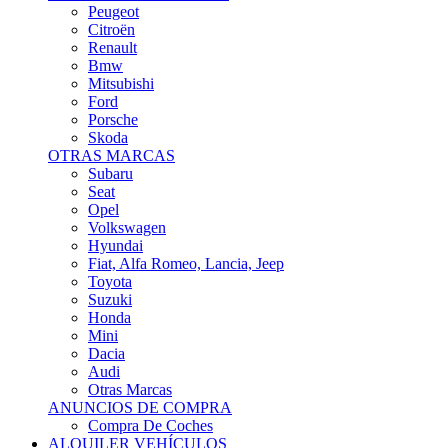
Citroën
Renault
Bmw
Mitsubishi
Ford
Porsche
Skoda
OTRAS MARCAS
Subaru
Seat
Opel
Volkswagen
Hyundai
Fiat, Alfa Romeo, Lancia, Jeep
Toyota
Suzuki
Honda
Mini
Dacia
Audi
Otras Marcas
ANUNCIOS DE COMPRA
Compra De Coches
ALQUILER VEHÍCULOS
ALQUILER VEHÍCULOS