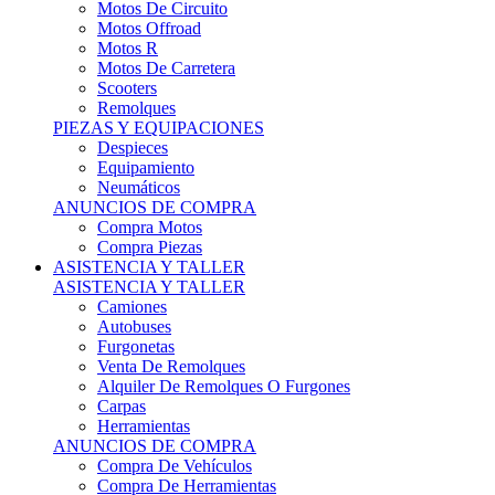
Motos Offroad
Motos R
Motos De Carretera
Scooters
Remolques
PIEZAS Y EQUIPACIONES
Despieces
Equipamiento
Neumáticos
ANUNCIOS DE COMPRA
Compra Motos
Compra Piezas
ASISTENCIA Y TALLER
ASISTENCIA Y TALLER
Camiones
Autobuses
Furgonetas
Venta De Remolques
Alquiler De Remolques O Furgones
Carpas
Herramientas
ANUNCIOS DE COMPRA
Compra De Vehículos
Compra De Herramientas