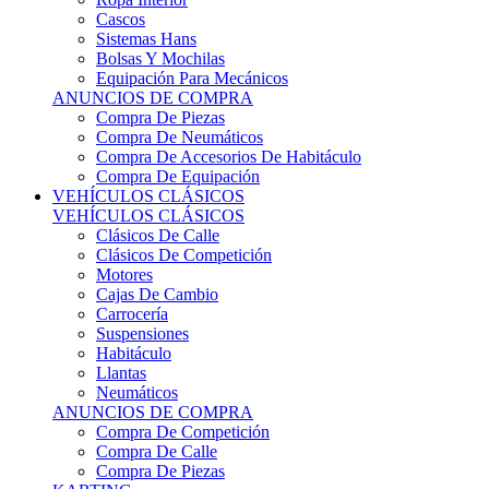
Sistemas Hans
Bolsas Y Mochilas
Equipación Para Mecánicos
ANUNCIOS DE COMPRA
Compra De Piezas
Compra De Neumáticos
Compra De Accesorios De Habitáculo
Compra De Equipación
VEHÍCULOS CLÁSICOS
VEHÍCULOS CLÁSICOS
Clásicos De Calle
Clásicos De Competición
Motores
Cajas De Cambio
Carrocería
Suspensiones
Habitáculo
Llantas
Neumáticos
ANUNCIOS DE COMPRA
Compra De Competición
Compra De Calle
Compra De Piezas
KARTING
KARTING