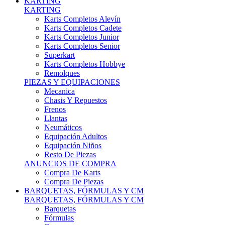
Karts Completos Alevín
Karts Completos Cadete
Karts Completos Junior
Karts Completos Senior
Superkart
Karts Completos Hobbye
Remolques
PIEZAS Y EQUIPACIONES
Mecanica
Chasis Y Repuestos
Frenos
Llantas
Neumáticos
Equipación Adultos
Equipación Niños
Resto De Piezas
ANUNCIOS DE COMPRA
Compra De Karts
Compra De Piezas
BARQUETAS, FÓRMULAS Y CM
BARQUETAS, FÓRMULAS Y CM
Barquetas
Fórmulas
Cm
Prototipos