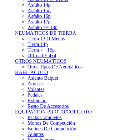
Asfalto 15p
Asfalto 16p
Asfalto 17p
Asfalto >= 18p
NEUMÁTICOS DE TIERRA
Tierra 13 O Menos
Tierra 14p
Tierra >= 15p
Offroad Y 4x4
OTROS NEUMÁTICOS
Otros Tipos De Neumáticos
HABITACULO
Asiento Baquet
Arneses
Volantes
Pedales
Extinción
Resto De Accesorios
EQUIPACIÓN PILOTO/COPILOTO
Packs Completos
Monos De Competición
Botines De Competición
Guantes
Ropa Interior
Cascos