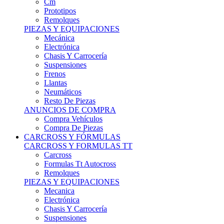
Remolques
PIEZAS Y EQUIPACIONES
Mecánica
Electrónica
Chasis Y Carrocería
Suspensiones
Frenos
Llantas
Neumáticos
Resto De Piezas
ANUNCIOS DE COMPRA
Compra Vehículos
Compra De Piezas
CARCROSS Y FÓRMULAS
CARCROSS Y FORMULAS TT
Carcross
Formulas Tt Autocross
Remolques
PIEZAS Y EQUIPACIONES
Mecanica
Electrónica
Chasis Y Carrocería
Suspensiones
Frenos
Llantas