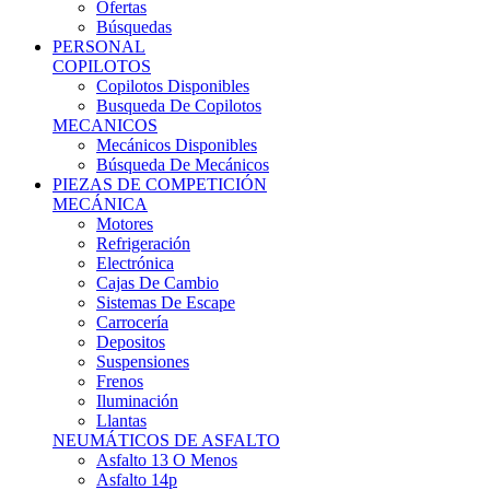
Ofertas
Búsquedas
PERSONAL
COPILOTOS
Copilotos Disponibles
Busqueda De Copilotos
MECANICOS
Mecánicos Disponibles
Búsqueda De Mecánicos
PIEZAS DE COMPETICIÓN
MECÁNICA
Motores
Refrigeración
Electrónica
Cajas De Cambio
Sistemas De Escape
Carrocería
Depositos
Suspensiones
Frenos
Iluminación
Llantas
NEUMÁTICOS DE ASFALTO
Asfalto 13 O Menos
Asfalto 14p