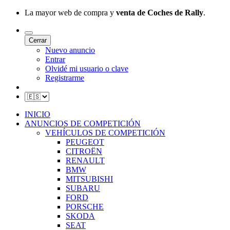
La mayor web de compra y
venta de Coches de Rally
.
Cerrar
Nuevo anuncio
Entrar
Olvidé mi usuario o clave
Registrarme
INICIO
ANUNCIOS DE COMPETICIÓN
VEHÍCULOS DE COMPETICIÓN
PEUGEOT
CITROËN
RENAULT
BMW
MITSUBISHI
SUBARU
FORD
PORSCHE
SKODA
SEAT