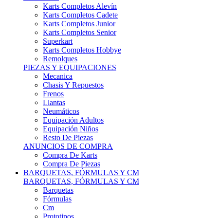
Karts Completos Alevín
Karts Completos Cadete
Karts Completos Junior
Karts Completos Senior
Superkart
Karts Completos Hobbye
Remolques
PIEZAS Y EQUIPACIONES
Mecanica
Chasis Y Repuestos
Frenos
Llantas
Neumáticos
Equipación Adultos
Equipación Niños
Resto De Piezas
ANUNCIOS DE COMPRA
Compra De Karts
Compra De Piezas
BARQUETAS, FÓRMULAS Y CM
BARQUETAS, FÓRMULAS Y CM
Barquetas
Fórmulas
Cm
Prototipos