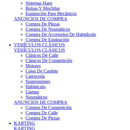
Sistemas Hans
Bolsas Y Mochilas
Equipación Para Mecánicos
ANUNCIOS DE COMPRA
Compra De Piezas
Compra De Neumáticos
Compra De Accesorios De Habitáculo
Compra De Equipación
VEHÍCULOS CLÁSICOS
VEHÍCULOS CLÁSICOS
Clásicos De Calle
Clásicos De Competición
Motores
Cajas De Cambio
Carrocería
Suspensiones
Habitáculo
Llantas
Neumáticos
ANUNCIOS DE COMPRA
Compra De Competición
Compra De Calle
Compra De Piezas
KARTING
KARTING