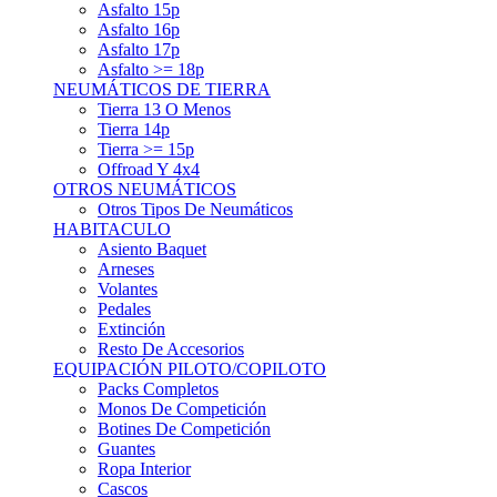
Asfalto 15p
Asfalto 16p
Asfalto 17p
Asfalto >= 18p
NEUMÁTICOS DE TIERRA
Tierra 13 O Menos
Tierra 14p
Tierra >= 15p
Offroad Y 4x4
OTROS NEUMÁTICOS
Otros Tipos De Neumáticos
HABITACULO
Asiento Baquet
Arneses
Volantes
Pedales
Extinción
Resto De Accesorios
EQUIPACIÓN PILOTO/COPILOTO
Packs Completos
Monos De Competición
Botines De Competición
Guantes
Ropa Interior
Cascos