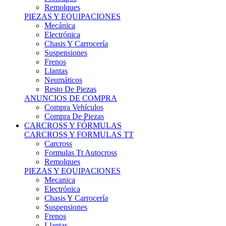
Remolques
PIEZAS Y EQUIPACIONES
Mecánica
Electrónica
Chasis Y Carrocería
Suspensiones
Frenos
Llantas
Neumáticos
Resto De Piezas
ANUNCIOS DE COMPRA
Compra Vehículos
Compra De Piezas
CARCROSS Y FÓRMULAS
CARCROSS Y FORMULAS TT
Carcross
Formulas Tt Autocross
Remolques
PIEZAS Y EQUIPACIONES
Mecanica
Electrónica
Chasis Y Carrocería
Suspensiones
Frenos
Llantas