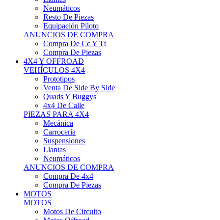
Neumáticos
Resto De Piezas
Equipación Piloto
ANUNCIOS DE COMPRA
Compra De Cc Y Tt
Compra De Piezas
4X4 Y OFFROAD
VEHÍCULOS 4X4
Prototipos
Venta De Side By Side
Quads Y Buggys
4x4 De Calle
PIEZAS PARA 4X4
Mecánica
Carrocería
Suspensiones
Llantas
Neumáticos
ANUNCIOS DE COMPRA
Compra De 4x4
Compra De Piezas
MOTOS
MOTOS
Motos De Circuito