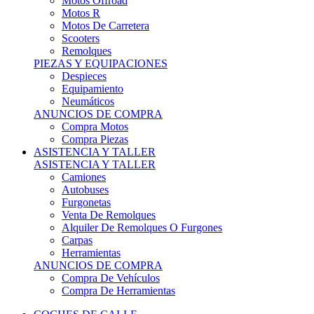
Motos Offroad
Motos R
Motos De Carretera
Scooters
Remolques
PIEZAS Y EQUIPACIONES
Despieces
Equipamiento
Neumáticos
ANUNCIOS DE COMPRA
Compra Motos
Compra Piezas
ASISTENCIA Y TALLER
ASISTENCIA Y TALLER
Camiones
Autobuses
Furgonetas
Venta De Remolques
Alquiler De Remolques O Furgones
Carpas
Herramientas
ANUNCIOS DE COMPRA
Compra De Vehículos
Compra De Herramientas