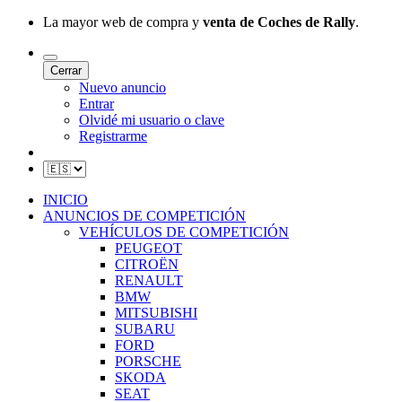
La mayor web de compra y
venta de Coches de Rally
.
Cerrar
Nuevo anuncio
Entrar
Olvidé mi usuario o clave
Registrarme
INICIO
ANUNCIOS DE COMPETICIÓN
VEHÍCULOS DE COMPETICIÓN
PEUGEOT
CITROËN
RENAULT
BMW
MITSUBISHI
SUBARU
FORD
PORSCHE
SKODA
SEAT