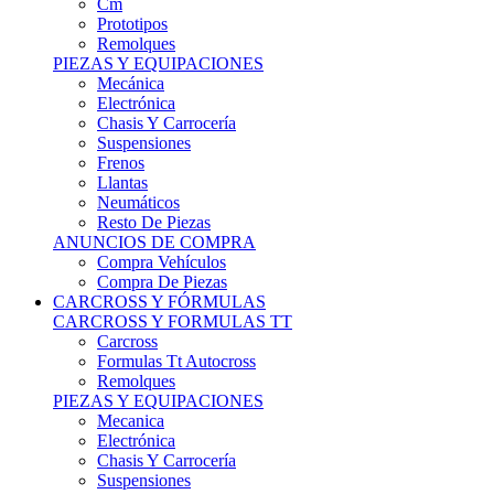
Remolques
PIEZAS Y EQUIPACIONES
Mecánica
Electrónica
Chasis Y Carrocería
Suspensiones
Frenos
Llantas
Neumáticos
Resto De Piezas
ANUNCIOS DE COMPRA
Compra Vehículos
Compra De Piezas
CARCROSS Y FÓRMULAS
CARCROSS Y FORMULAS TT
Carcross
Formulas Tt Autocross
Remolques
PIEZAS Y EQUIPACIONES
Mecanica
Electrónica
Chasis Y Carrocería
Suspensiones
Frenos
Llantas