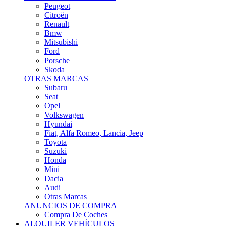
Citroën
Renault
Bmw
Mitsubishi
Ford
Porsche
Skoda
OTRAS MARCAS
Subaru
Seat
Opel
Volkswagen
Hyundai
Fiat, Alfa Romeo, Lancia, Jeep
Toyota
Suzuki
Honda
Mini
Dacia
Audi
Otras Marcas
ANUNCIOS DE COMPRA
Compra De Coches
ALQUILER VEHÍCULOS
ALQUILER VEHÍCULOS