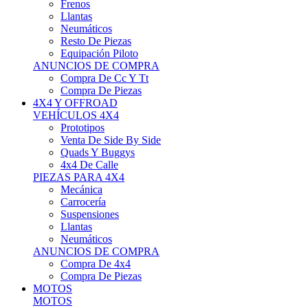
Neumáticos
Resto De Piezas
Equipación Piloto
ANUNCIOS DE COMPRA
Compra De Cc Y Tt
Compra De Piezas
4X4 Y OFFROAD
VEHÍCULOS 4X4
Prototipos
Venta De Side By Side
Quads Y Buggys
4x4 De Calle
PIEZAS PARA 4X4
Mecánica
Carrocería
Suspensiones
Llantas
Neumáticos
ANUNCIOS DE COMPRA
Compra De 4x4
Compra De Piezas
MOTOS
MOTOS
Motos De Circuito