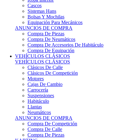
Sistemas Hans
Bolsas Y Mochilas
Equipación Para Mecánicos
ANUNCIOS DE COMPRA
Compra De Piezas
Compra De Neumáticos
Compra De Accesorios De Habitáculo
Compra De Equipación
VEHÍCULOS CLÁSICOS
VEHÍCULOS CLÁSICOS
Clásicos De Calle
Clásicos De Competición
Motores
Cajas De Cambio
Carrocería
Suspensiones
Habitáculo
Llantas
Neumáticos
ANUNCIOS DE COMPRA
Compra De Competición
Compra De Calle
Compra De Piezas
KARTING
KARTING