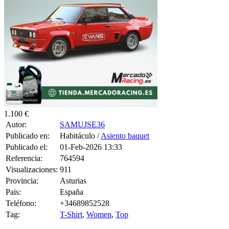
1.100 €
Autor:
SAMUJSE36
Publicado en:
Habitáculo /
Asiento baquet
Publicado el:
01-Feb-2026 13:33
Referencia:
764594
Visualizaciones:
911
Provincia:
Asturias
Pais:
España
Teléfono:
+34689852528
Tag:
T-Shirt
,
Women
,
Top
Se vende pareja de baquets Sparco PRO ADV QRT, homologacion