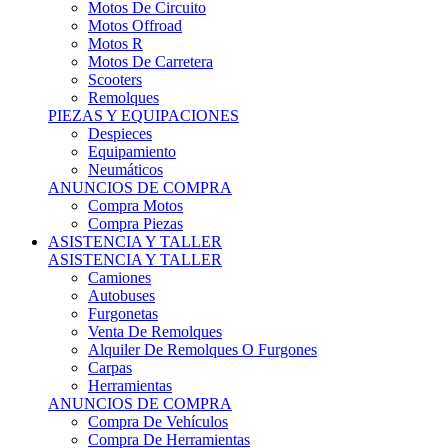
Motos Offroad
Motos R
Motos De Carretera
Scooters
Remolques
PIEZAS Y EQUIPACIONES
Despieces
Equipamiento
Neumáticos
ANUNCIOS DE COMPRA
Compra Motos
Compra Piezas
ASISTENCIA Y TALLER
ASISTENCIA Y TALLER
Camiones
Autobuses
Furgonetas
Venta De Remolques
Alquiler De Remolques O Furgones
Carpas
Herramientas
ANUNCIOS DE COMPRA
Compra De Vehículos
Compra De Herramientas