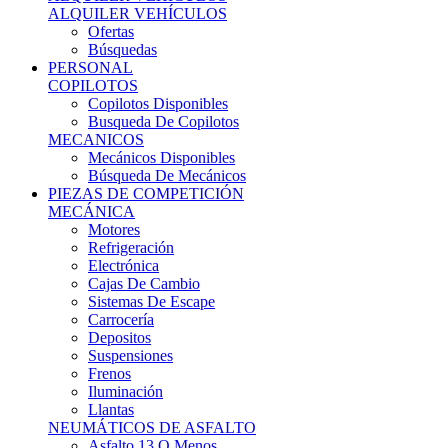
Ofertas
Búsquedas
PERSONAL
COPILOTOS
Copilotos Disponibles
Busqueda De Copilotos
MECANICOS
Mecánicos Disponibles
Búsqueda De Mecánicos
PIEZAS DE COMPETICIÓN
MECÁNICA
Motores
Refrigeración
Electrónica
Cajas De Cambio
Sistemas De Escape
Carrocería
Depositos
Suspensiones
Frenos
Iluminación
Llantas
NEUMÁTICOS DE ASFALTO
Asfalto 13 O Menos
Asfalto 14p