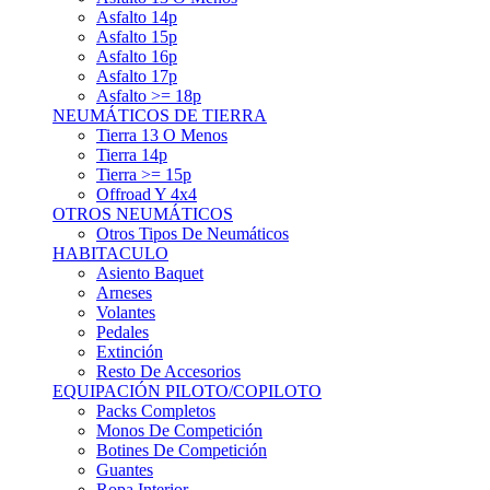
Asfalto 15p
Asfalto 16p
Asfalto 17p
Asfalto >= 18p
NEUMÁTICOS DE TIERRA
Tierra 13 O Menos
Tierra 14p
Tierra >= 15p
Offroad Y 4x4
OTROS NEUMÁTICOS
Otros Tipos De Neumáticos
HABITACULO
Asiento Baquet
Arneses
Volantes
Pedales
Extinción
Resto De Accesorios
EQUIPACIÓN PILOTO/COPILOTO
Packs Completos
Monos De Competición
Botines De Competición
Guantes
Ropa Interior
Cascos