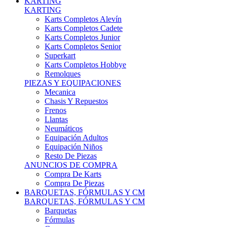
Karts Completos Alevín
Karts Completos Cadete
Karts Completos Junior
Karts Completos Senior
Superkart
Karts Completos Hobbye
Remolques
PIEZAS Y EQUIPACIONES
Mecanica
Chasis Y Repuestos
Frenos
Llantas
Neumáticos
Equipación Adultos
Equipación Niños
Resto De Piezas
ANUNCIOS DE COMPRA
Compra De Karts
Compra De Piezas
BARQUETAS, FÓRMULAS Y CM
BARQUETAS, FÓRMULAS Y CM
Barquetas
Fórmulas
Cm
Prototipos