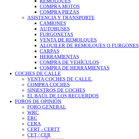
REMOLQUES
COMPRA MOTOS
COMPRA PIEZAS
ASISTENCIA Y TRANSPORTE
CAMIONES
AUTOBUSES
FURGONETAS
VENTA DE REMOLQUES
ALQUILER DE REMOLQUES O FURGONES
CARPAS
HERRAMIENTAS
COMPRA DE VEHÍCULOS
COMPRA DE HERRAMIENTAS
COCHES DE CALLE
VENTA COCHES DE CALLE.
COMPRA COCHES
SINIESTROS DE COCHES
EL BAÚL DE LOS RECUERDOS
FOROS DE OPINIÓN
FORO GENERAL
WRC
ERC
CERA
CERT - CERTT
CET / CER