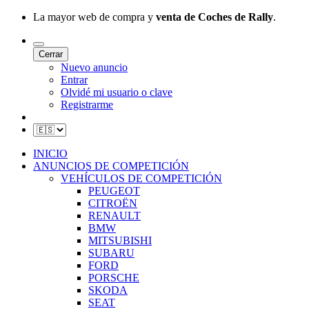
La mayor web de compra y
venta de Coches de Rally
.
Cerrar
Nuevo anuncio
Entrar
Olvidé mi usuario o clave
Registrarme
INICIO
ANUNCIOS DE COMPETICIÓN
VEHÍCULOS DE COMPETICIÓN
PEUGEOT
CITROËN
RENAULT
BMW
MITSUBISHI
SUBARU
FORD
PORSCHE
SKODA
SEAT