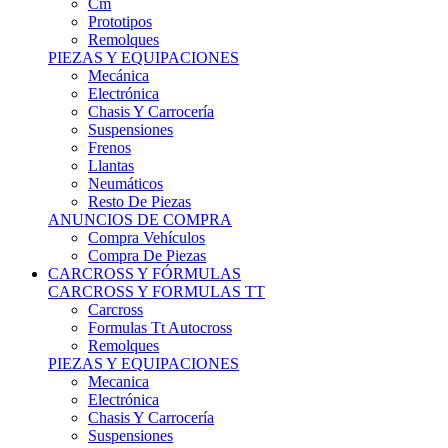
Remolques
PIEZAS Y EQUIPACIONES
Mecánica
Electrónica
Chasis Y Carrocería
Suspensiones
Frenos
Llantas
Neumáticos
Resto De Piezas
ANUNCIOS DE COMPRA
Compra Vehículos
Compra De Piezas
CARCROSS Y FÓRMULAS
CARCROSS Y FORMULAS TT
Carcross
Formulas Tt Autocross
Remolques
PIEZAS Y EQUIPACIONES
Mecanica
Electrónica
Chasis Y Carrocería
Suspensiones
Frenos
Llantas