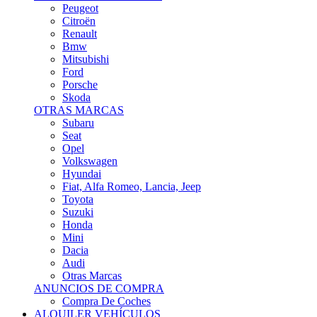
Citroën
Renault
Bmw
Mitsubishi
Ford
Porsche
Skoda
OTRAS MARCAS
Subaru
Seat
Opel
Volkswagen
Hyundai
Fiat, Alfa Romeo, Lancia, Jeep
Toyota
Suzuki
Honda
Mini
Dacia
Audi
Otras Marcas
ANUNCIOS DE COMPRA
Compra De Coches
ALQUILER VEHÍCULOS
ALQUILER VEHÍCULOS