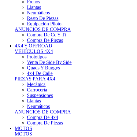
Neumáticos
Resto De Piezas
Equipación Piloto
ANUNCIOS DE COMPRA
Compra De Cc Y Tt
Compra De Piezas
4X4 Y OFFROAD
VEHÍCULOS 4X4
Prototipos
Venta De Side By Side
Quads Y Buggys
4x4 De Calle
PIEZAS PARA 4X4
Mecánica
Carrocería
Suspensiones
Llantas
Neumáticos
ANUNCIOS DE COMPRA
Compra De 4x4
Compra De Piezas
MOTOS
MOTOS
Motos De Circuito