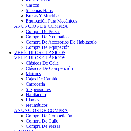
Sistemas Hans
Bolsas Y Mochilas
Equipación Para Mecánicos
ANUNCIOS DE COMPRA
Compra De Piezas
Compra De Neumáticos
Compra De Accesorios De Habitáculo
Compra De Equipación
VEHÍCULOS CLÁSICOS
VEHÍCULOS CLÁSICOS
Clásicos De Calle
Clásicos De Competición
Motores
Cajas De Cambio
Carrocería
Suspensiones
Habitáculo
Llantas
Neumáticos
ANUNCIOS DE COMPRA
Compra De Competición
Compra De Calle
Compra De Piezas
KARTING
KARTING