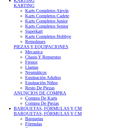
Karts Completos Alevín
Karts Completos Cadete
Karts Completos Junior
Karts Completos Senior
Superkart
Karts Completos Hobbye
Remolques
PIEZAS Y EQUIPACIONES
Mecanica
Chasis Y Repuestos
Frenos
Llantas
Neumáticos
Equipación Adultos
Equipación Niños
Resto De Piezas
ANUNCIOS DE COMPRA
Compra De Karts
Compra De Piezas
BARQUETAS, FÓRMULAS Y CM
BARQUETAS, FÓRMULAS Y CM
Barquetas
Fórmulas
Cm
Prototipos