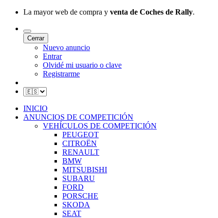
La mayor web de compra y
venta de Coches de Rally
.
Cerrar
Nuevo anuncio
Entrar
Olvidé mi usuario o clave
Registrarme
INICIO
ANUNCIOS DE COMPETICIÓN
VEHÍCULOS DE COMPETICIÓN
PEUGEOT
CITROËN
RENAULT
BMW
MITSUBISHI
SUBARU
FORD
PORSCHE
SKODA
SEAT