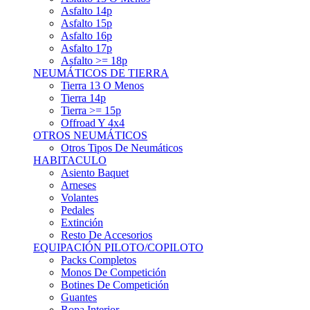
Asfalto 15p
Asfalto 16p
Asfalto 17p
Asfalto >= 18p
NEUMÁTICOS DE TIERRA
Tierra 13 O Menos
Tierra 14p
Tierra >= 15p
Offroad Y 4x4
OTROS NEUMÁTICOS
Otros Tipos De Neumáticos
HABITACULO
Asiento Baquet
Arneses
Volantes
Pedales
Extinción
Resto De Accesorios
EQUIPACIÓN PILOTO/COPILOTO
Packs Completos
Monos De Competición
Botines De Competición
Guantes
Ropa Interior
Cascos