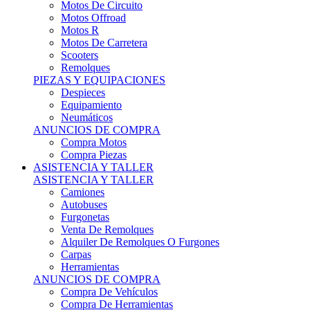
Motos Offroad
Motos R
Motos De Carretera
Scooters
Remolques
PIEZAS Y EQUIPACIONES
Despieces
Equipamiento
Neumáticos
ANUNCIOS DE COMPRA
Compra Motos
Compra Piezas
ASISTENCIA Y TALLER
ASISTENCIA Y TALLER
Camiones
Autobuses
Furgonetas
Venta De Remolques
Alquiler De Remolques O Furgones
Carpas
Herramientas
ANUNCIOS DE COMPRA
Compra De Vehículos
Compra De Herramientas