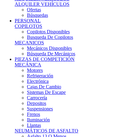
Ofertas
Búsquedas
PERSONAL
COPILOTOS
Copilotos Disponibles
Busqueda De Copilotos
MECANICOS
Mecánicos Disponibles
Búsqueda De Mecánicos
PIEZAS DE COMPETICIÓN
MECÁNICA
Motores
Refrigeración
Electrónica
Cajas De Cambio
Sistemas De Escape
Carrocería
Depositos
Suspensiones
Frenos
Iluminación
Llantas
NEUMÁTICOS DE ASFALTO
Asfalto 13 O Menos
Asfalto 14p