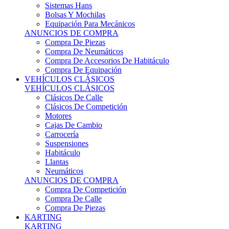
Sistemas Hans
Bolsas Y Mochilas
Equipación Para Mecánicos
ANUNCIOS DE COMPRA
Compra De Piezas
Compra De Neumáticos
Compra De Accesorios De Habitáculo
Compra De Equipación
VEHÍCULOS CLÁSICOS
VEHÍCULOS CLÁSICOS
Clásicos De Calle
Clásicos De Competición
Motores
Cajas De Cambio
Carrocería
Suspensiones
Habitáculo
Llantas
Neumáticos
ANUNCIOS DE COMPRA
Compra De Competición
Compra De Calle
Compra De Piezas
KARTING
KARTING