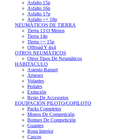
Asfalto 15p
Asfalto 16p
Asfalto 17p
Asfalto >= 18p
NEUMÁTICOS DE TIERRA
Tierra 13 O Menos
Tierra 14p
Tierra >= 15p
Offroad Y 4x4
OTROS NEUMÁTICOS
Otros Tipos De Neumáticos
HABITACULO
Asiento Baquet
Arneses
Volantes
Pedales
Extinción
Resto De Accesorios
EQUIPACIÓN PILOTO/COPILOTO
Packs Completos
Monos De Competición
Botines De Competición
Guantes
Ropa Interior
Cascos