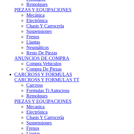
Remolques
PIEZAS Y EQUIPACIONES
Mecánica
Electrónica
Chasis Y Carrocería
Suspensiones
Frenos
Llantas
Neumáticos
Resto De Piezas
ANUNCIOS DE COMPRA
Compra Vehículos
Compra De Piezas
CARCROSS Y FÓRMULAS
CARCROSS Y FORMULAS TT
Carcross
Formulas Tt Autocross
Remolques
PIEZAS Y EQUIPACIONES
Mecanica
Electrónica
Chasis Y Carrocería
Suspensiones
Frenos
Llantas