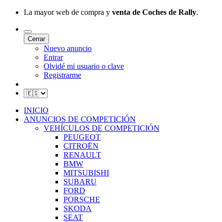
La mayor web de compra y
venta de Coches de Rally
.
Cerrar
Nuevo anuncio
Entrar
Olvidé mi usuario o clave
Registrarme
INICIO
ANUNCIOS DE COMPETICIÓN
VEHÍCULOS DE COMPETICIÓN
PEUGEOT
CITROËN
RENAULT
BMW
MITSUBISHI
SUBARU
FORD
PORSCHE
SKODA
SEAT