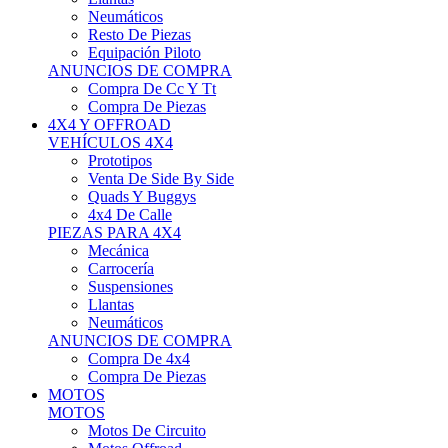
Neumáticos
Resto De Piezas
Equipación Piloto
ANUNCIOS DE COMPRA
Compra De Cc Y Tt
Compra De Piezas
4X4 Y OFFROAD
VEHÍCULOS 4X4
Prototipos
Venta De Side By Side
Quads Y Buggys
4x4 De Calle
PIEZAS PARA 4X4
Mecánica
Carrocería
Suspensiones
Llantas
Neumáticos
ANUNCIOS DE COMPRA
Compra De 4x4
Compra De Piezas
MOTOS
MOTOS
Motos De Circuito