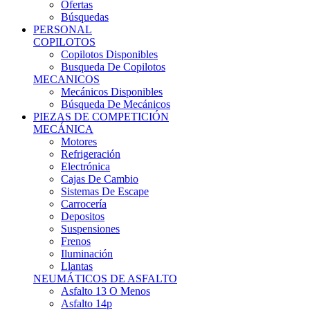
Ofertas
Búsquedas
PERSONAL
COPILOTOS
Copilotos Disponibles
Busqueda De Copilotos
MECANICOS
Mecánicos Disponibles
Búsqueda De Mecánicos
PIEZAS DE COMPETICIÓN
MECÁNICA
Motores
Refrigeración
Electrónica
Cajas De Cambio
Sistemas De Escape
Carrocería
Depositos
Suspensiones
Frenos
Iluminación
Llantas
NEUMÁTICOS DE ASFALTO
Asfalto 13 O Menos
Asfalto 14p