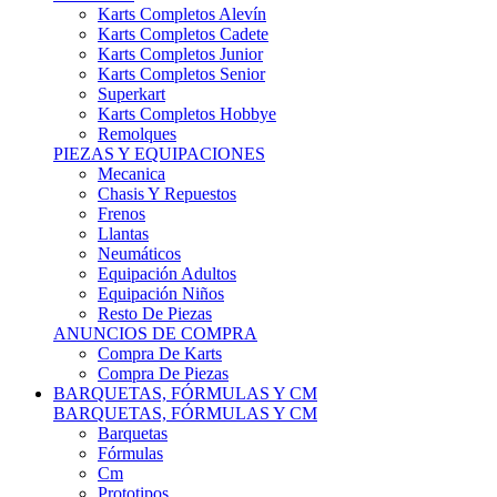
Karts Completos Alevín
Karts Completos Cadete
Karts Completos Junior
Karts Completos Senior
Superkart
Karts Completos Hobbye
Remolques
PIEZAS Y EQUIPACIONES
Mecanica
Chasis Y Repuestos
Frenos
Llantas
Neumáticos
Equipación Adultos
Equipación Niños
Resto De Piezas
ANUNCIOS DE COMPRA
Compra De Karts
Compra De Piezas
BARQUETAS, FÓRMULAS Y CM
BARQUETAS, FÓRMULAS Y CM
Barquetas
Fórmulas
Cm
Prototipos