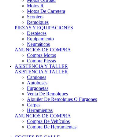
Motos Offroad
Motos R
Motos De Carretera
Scooters
Remolques
PIEZAS Y EQUIPACIONES
Despieces
Equipamiento
Neumáticos
ANUNCIOS DE COMPRA
Compra Motos
Compra Piezas
ASISTENCIA Y TALLER
ASISTENCIA Y TALLER
Camiones
Autobuses
Furgonetas
Venta De Remolques
Alquiler De Remolques O Furgones
Carpas
Herramientas
ANUNCIOS DE COMPRA
Compra De Vehículos
Compra De Herramientas