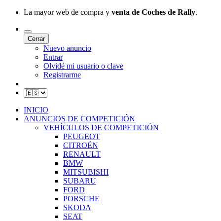
La mayor web de compra y
venta de Coches de Rally
.
Cerrar
Nuevo anuncio
Entrar
Olvidé mi usuario o clave
Registrarme
INICIO
ANUNCIOS DE COMPETICIÓN
VEHÍCULOS DE COMPETICIÓN
PEUGEOT
CITROËN
RENAULT
BMW
MITSUBISHI
SUBARU
FORD
PORSCHE
SKODA
SEAT