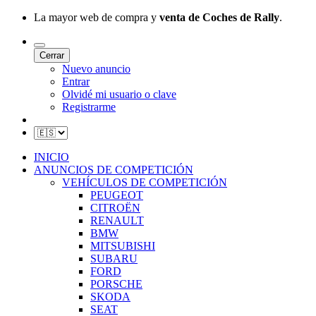
La mayor web de compra y
venta de Coches de Rally
.
Cerrar
Nuevo anuncio
Entrar
Olvidé mi usuario o clave
Registrarme
INICIO
ANUNCIOS DE COMPETICIÓN
VEHÍCULOS DE COMPETICIÓN
PEUGEOT
CITROËN
RENAULT
BMW
MITSUBISHI
SUBARU
FORD
PORSCHE
SKODA
SEAT