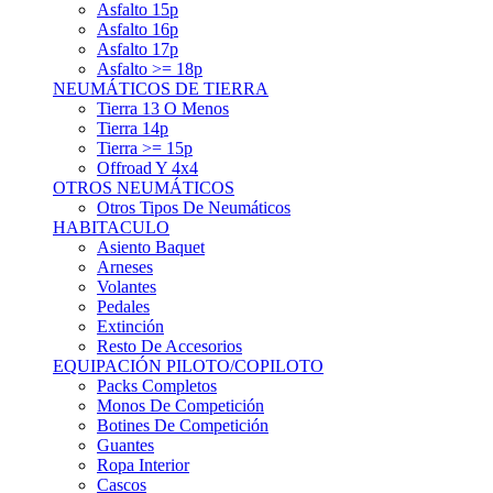
Asfalto 15p
Asfalto 16p
Asfalto 17p
Asfalto >= 18p
NEUMÁTICOS DE TIERRA
Tierra 13 O Menos
Tierra 14p
Tierra >= 15p
Offroad Y 4x4
OTROS NEUMÁTICOS
Otros Tipos De Neumáticos
HABITACULO
Asiento Baquet
Arneses
Volantes
Pedales
Extinción
Resto De Accesorios
EQUIPACIÓN PILOTO/COPILOTO
Packs Completos
Monos De Competición
Botines De Competición
Guantes
Ropa Interior
Cascos