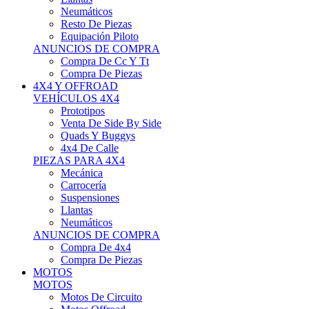
Neumáticos
Resto De Piezas
Equipación Piloto
ANUNCIOS DE COMPRA
Compra De Cc Y Tt
Compra De Piezas
4X4 Y OFFROAD
VEHÍCULOS 4X4
Prototipos
Venta De Side By Side
Quads Y Buggys
4x4 De Calle
PIEZAS PARA 4X4
Mecánica
Carrocería
Suspensiones
Llantas
Neumáticos
ANUNCIOS DE COMPRA
Compra De 4x4
Compra De Piezas
MOTOS
MOTOS
Motos De Circuito