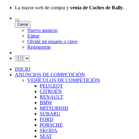
La mayor web de compra y
venta de Coches de Rally
.
Cerrar
Nuevo anuncio
Entrar
Olvidé mi usuario o clave
Registrarme
INICIO
ANUNCIOS DE COMPETICIÓN
VEHÍCULOS DE COMPETICIÓN
PEUGEOT
CITROËN
RENAULT
BMW
MITSUBISHI
SUBARU
FORD
PORSCHE
SKODA
SEAT