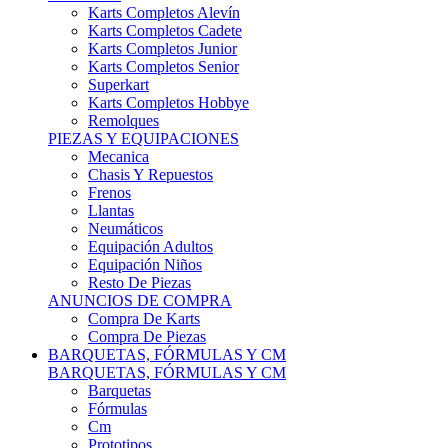
Karts Completos Alevín
Karts Completos Cadete
Karts Completos Junior
Karts Completos Senior
Superkart
Karts Completos Hobbye
Remolques
PIEZAS Y EQUIPACIONES
Mecanica
Chasis Y Repuestos
Frenos
Llantas
Neumáticos
Equipación Adultos
Equipación Niños
Resto De Piezas
ANUNCIOS DE COMPRA
Compra De Karts
Compra De Piezas
BARQUETAS, FÓRMULAS Y CM
BARQUETAS, FÓRMULAS Y CM
Barquetas
Fórmulas
Cm
Prototipos