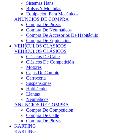
Sistemas Hans
Bolsas Y Mochilas
Equipación Para Mecánicos
ANUNCIOS DE COMPRA
Compra De Piezas
Compra De Neumáticos
Compra De Accesorios De Habitáculo
Compra De Equipación
VEHÍCULOS CLÁSICOS
VEHÍCULOS CLÁSICOS
Clásicos De Calle
Clásicos De Competición
Motores
Cajas De Cambio
Carrocería
Suspensiones
Habitáculo
Llantas
Neumáticos
ANUNCIOS DE COMPRA
Compra De Competición
Compra De Calle
Compra De Piezas
KARTING
KARTING