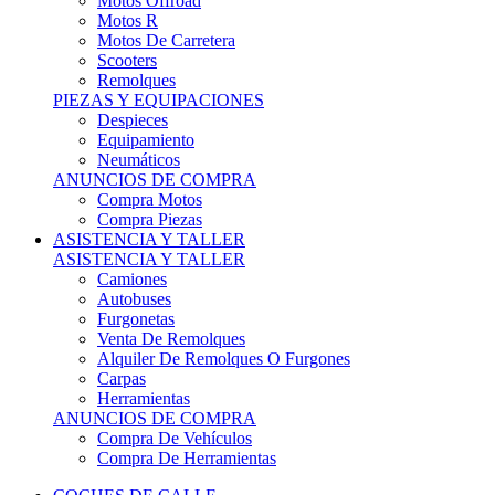
Motos Offroad
Motos R
Motos De Carretera
Scooters
Remolques
PIEZAS Y EQUIPACIONES
Despieces
Equipamiento
Neumáticos
ANUNCIOS DE COMPRA
Compra Motos
Compra Piezas
ASISTENCIA Y TALLER
ASISTENCIA Y TALLER
Camiones
Autobuses
Furgonetas
Venta De Remolques
Alquiler De Remolques O Furgones
Carpas
Herramientas
ANUNCIOS DE COMPRA
Compra De Vehículos
Compra De Herramientas