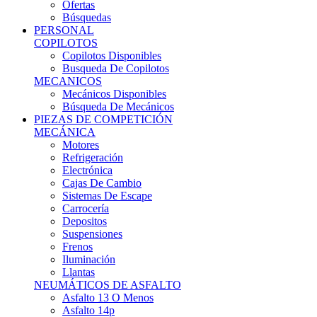
Ofertas
Búsquedas
PERSONAL
COPILOTOS
Copilotos Disponibles
Busqueda De Copilotos
MECANICOS
Mecánicos Disponibles
Búsqueda De Mecánicos
PIEZAS DE COMPETICIÓN
MECÁNICA
Motores
Refrigeración
Electrónica
Cajas De Cambio
Sistemas De Escape
Carrocería
Depositos
Suspensiones
Frenos
Iluminación
Llantas
NEUMÁTICOS DE ASFALTO
Asfalto 13 O Menos
Asfalto 14p