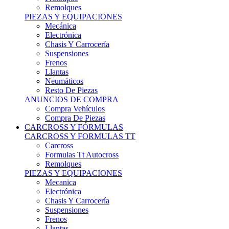
Remolques
PIEZAS Y EQUIPACIONES
Mecánica
Electrónica
Chasis Y Carrocería
Suspensiones
Frenos
Llantas
Neumáticos
Resto De Piezas
ANUNCIOS DE COMPRA
Compra Vehículos
Compra De Piezas
CARCROSS Y FÓRMULAS
CARCROSS Y FORMULAS TT
Carcross
Formulas Tt Autocross
Remolques
PIEZAS Y EQUIPACIONES
Mecanica
Electrónica
Chasis Y Carrocería
Suspensiones
Frenos
Llantas