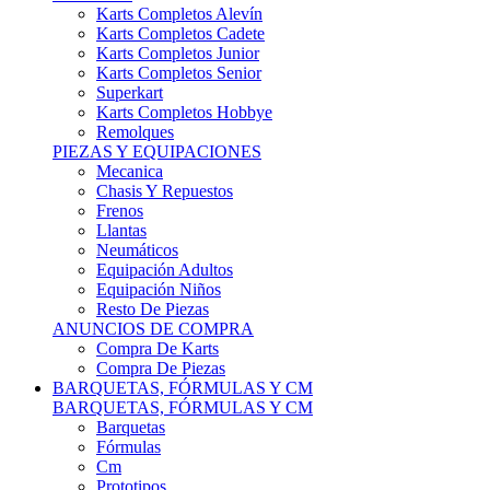
Karts Completos Alevín
Karts Completos Cadete
Karts Completos Junior
Karts Completos Senior
Superkart
Karts Completos Hobbye
Remolques
PIEZAS Y EQUIPACIONES
Mecanica
Chasis Y Repuestos
Frenos
Llantas
Neumáticos
Equipación Adultos
Equipación Niños
Resto De Piezas
ANUNCIOS DE COMPRA
Compra De Karts
Compra De Piezas
BARQUETAS, FÓRMULAS Y CM
BARQUETAS, FÓRMULAS Y CM
Barquetas
Fórmulas
Cm
Prototipos