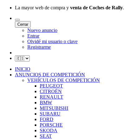
La mayor web de compra y
venta de Coches de Rally
.
Cerrar
Nuevo anuncio
Entrar
Olvidé mi usuario o clave
Registrarme
INICIO
ANUNCIOS DE COMPETICIÓN
VEHÍCULOS DE COMPETICIÓN
PEUGEOT
CITROËN
RENAULT
BMW
MITSUBISHI
SUBARU
FORD
PORSCHE
SKODA
SEAT