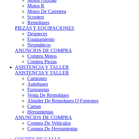
Motos Offroad
Motos R
Motos De Carretera
Scooters
Remolques
PIEZAS Y EQUIPACIONES
Despieces
Equipamiento
Neumáticos
ANUNCIOS DE COMPRA
Compra Motos
Compra Piezas
ASISTENCIA Y TALLER
ASISTENCIA Y TALLER
Camiones
Autobuses
Furgonetas
Venta De Remolques
Alquiler De Remolques O Furgones
Carpas
Herramientas
ANUNCIOS DE COMPRA
Compra De Vehículos
Compra De Herramientas