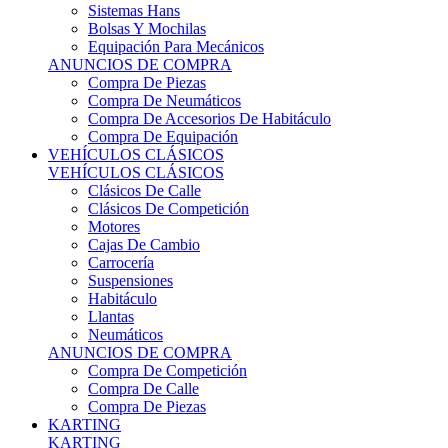
Sistemas Hans
Bolsas Y Mochilas
Equipación Para Mecánicos
ANUNCIOS DE COMPRA
Compra De Piezas
Compra De Neumáticos
Compra De Accesorios De Habitáculo
Compra De Equipación
VEHÍCULOS CLÁSICOS
VEHÍCULOS CLÁSICOS
Clásicos De Calle
Clásicos De Competición
Motores
Cajas De Cambio
Carrocería
Suspensiones
Habitáculo
Llantas
Neumáticos
ANUNCIOS DE COMPRA
Compra De Competición
Compra De Calle
Compra De Piezas
KARTING
KARTING