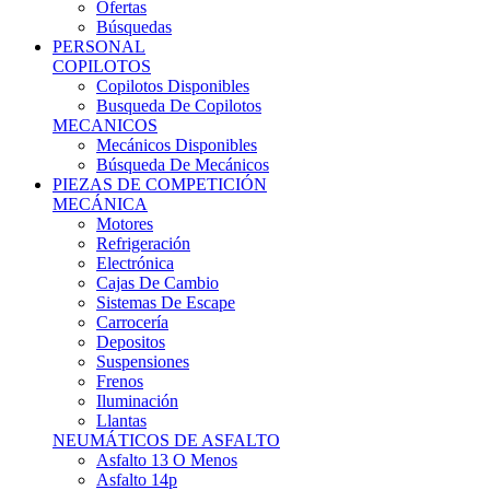
Ofertas
Búsquedas
PERSONAL
COPILOTOS
Copilotos Disponibles
Busqueda De Copilotos
MECANICOS
Mecánicos Disponibles
Búsqueda De Mecánicos
PIEZAS DE COMPETICIÓN
MECÁNICA
Motores
Refrigeración
Electrónica
Cajas De Cambio
Sistemas De Escape
Carrocería
Depositos
Suspensiones
Frenos
Iluminación
Llantas
NEUMÁTICOS DE ASFALTO
Asfalto 13 O Menos
Asfalto 14p