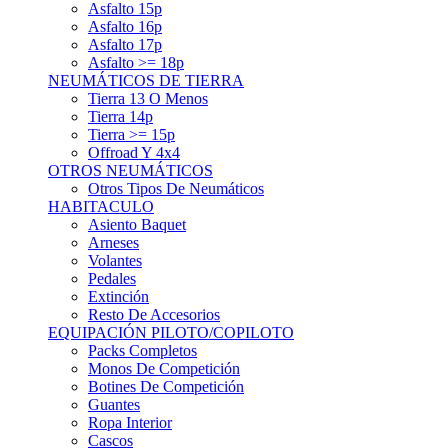
Asfalto 15p
Asfalto 16p
Asfalto 17p
Asfalto >= 18p
NEUMÁTICOS DE TIERRA
Tierra 13 O Menos
Tierra 14p
Tierra >= 15p
Offroad Y 4x4
OTROS NEUMÁTICOS
Otros Tipos De Neumáticos
HABITACULO
Asiento Baquet
Arneses
Volantes
Pedales
Extinción
Resto De Accesorios
EQUIPACIÓN PILOTO/COPILOTO
Packs Completos
Monos De Competición
Botines De Competición
Guantes
Ropa Interior
Cascos