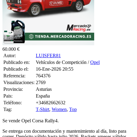
60.000 €
Autor:
LUISFER81
Publicado en:
Vehículos de Competición /
Opel
Publicado el:
16-Ene-2026 20:55
Referencia:
764376
Visualizaciones:
2769
Provincia:
Asturias
Pais:
España
Teléfono:
+34682662632
Tag:
T-Shirt
,
Women
,
Top
Se vende Opel Corsa Rally4.
Se entrega con documentación y mantenimiento al día, listo para
correr. Depósito válido hasta julio 2026. Backets arneses válidos