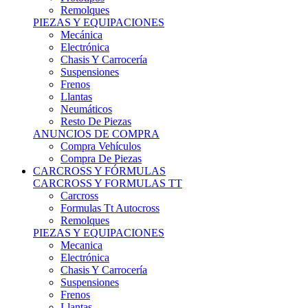
Remolques
PIEZAS Y EQUIPACIONES
Mecánica
Electrónica
Chasis Y Carrocería
Suspensiones
Frenos
Llantas
Neumáticos
Resto De Piezas
ANUNCIOS DE COMPRA
Compra Vehículos
Compra De Piezas
CARCROSS Y FÓRMULAS
CARCROSS Y FORMULAS TT
Carcross
Formulas Tt Autocross
Remolques
PIEZAS Y EQUIPACIONES
Mecanica
Electrónica
Chasis Y Carrocería
Suspensiones
Frenos
Llantas