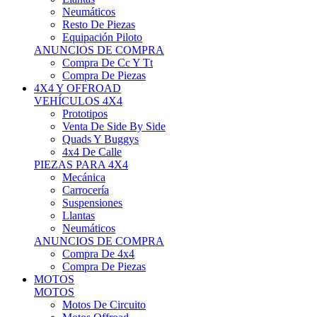
Neumáticos
Resto De Piezas
Equipación Piloto
ANUNCIOS DE COMPRA
Compra De Cc Y Tt
Compra De Piezas
4X4 Y OFFROAD
VEHÍCULOS 4X4
Prototipos
Venta De Side By Side
Quads Y Buggys
4x4 De Calle
PIEZAS PARA 4X4
Mecánica
Carrocería
Suspensiones
Llantas
Neumáticos
ANUNCIOS DE COMPRA
Compra De 4x4
Compra De Piezas
MOTOS
MOTOS
Motos De Circuito