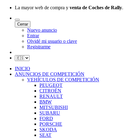
La mayor web de compra y
venta de Coches de Rally
.
Cerrar
Nuevo anuncio
Entrar
Olvidé mi usuario o clave
Registrarme
INICIO
ANUNCIOS DE COMPETICIÓN
VEHÍCULOS DE COMPETICIÓN
PEUGEOT
CITROËN
RENAULT
BMW
MITSUBISHI
SUBARU
FORD
PORSCHE
SKODA
SEAT