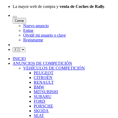
La mayor web de compra y
venta de Coches de Rally
.
Cerrar
Nuevo anuncio
Entrar
Olvidé mi usuario o clave
Registrarme
INICIO
ANUNCIOS DE COMPETICIÓN
VEHÍCULOS DE COMPETICIÓN
PEUGEOT
CITROËN
RENAULT
BMW
MITSUBISHI
SUBARU
FORD
PORSCHE
SKODA
SEAT