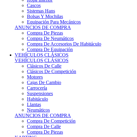
Sistemas Hans
Bolsas Y Mochilas
Equipación Para Mecánicos
ANUNCIOS DE COMPRA
Compra De Piezas
Compra De Neumáticos
Compra De Accesorios De Habitáculo
Compra De Equipación
VEHÍCULOS CLÁSICOS
VEHÍCULOS CLÁSICOS
Clásicos De Calle
Clásicos De Competición
Motores
Cajas De Cambio
Carrocería
Suspensiones
Habitáculo
Llantas
Neumáticos
ANUNCIOS DE COMPRA
Compra De Competición
Compra De Calle
Compra De Piezas
KARTING
KARTING