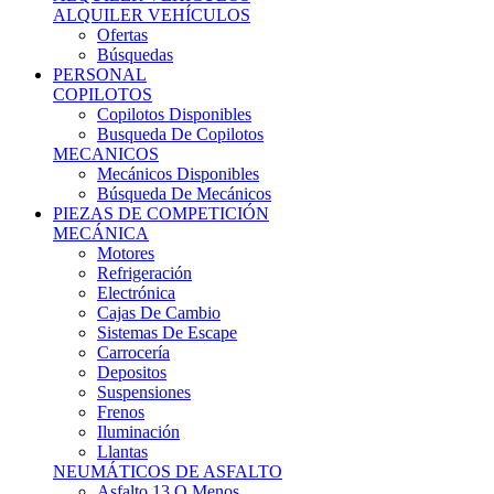
Ofertas
Búsquedas
PERSONAL
COPILOTOS
Copilotos Disponibles
Busqueda De Copilotos
MECANICOS
Mecánicos Disponibles
Búsqueda De Mecánicos
PIEZAS DE COMPETICIÓN
MECÁNICA
Motores
Refrigeración
Electrónica
Cajas De Cambio
Sistemas De Escape
Carrocería
Depositos
Suspensiones
Frenos
Iluminación
Llantas
NEUMÁTICOS DE ASFALTO
Asfalto 13 O Menos
Asfalto 14p