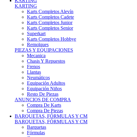
Karts Completos Alevín
Karts Completos Cadete
Karts Completos Junior
Karts Completos Senior
Superkart
Karts Completos Hobbye
Remolques
PIEZAS Y EQUIPACIONES
Mecanica
Chasis Y Repuestos
Frenos
Llantas
Neumáticos
Equipación Adultos
Equipación Niños
Resto De Piezas
ANUNCIOS DE COMPRA
Compra De Karts
Compra De Piezas
BARQUETAS, FÓRMULAS Y CM
BARQUETAS, FÓRMULAS Y CM
Barquetas
Fórmulas
Cm
Prototipos