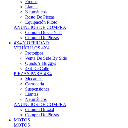
Neumáticos
Resto De Piezas
Equipación Piloto
ANUNCIOS DE COMPRA
Compra De Cc Y Tt
Compra De Piezas
4X4 Y OFFROAD
VEHÍCULOS 4X4
Prototipos
Venta De Side By Side
Quads Y Buggys
4x4 De Calle
PIEZAS PARA 4X4
Mecánica
Carrocería
Suspensiones
Llantas
Neumáticos
ANUNCIOS DE COMPRA
Compra De 4x4
Compra De Piezas
MOTOS
MOTOS
Motos De Circuito