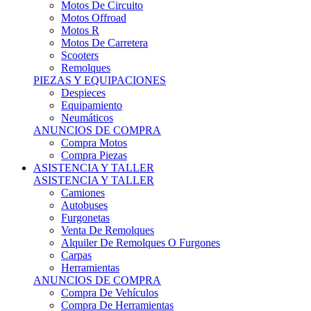
Motos Offroad
Motos R
Motos De Carretera
Scooters
Remolques
PIEZAS Y EQUIPACIONES
Despieces
Equipamiento
Neumáticos
ANUNCIOS DE COMPRA
Compra Motos
Compra Piezas
ASISTENCIA Y TALLER
ASISTENCIA Y TALLER
Camiones
Autobuses
Furgonetas
Venta De Remolques
Alquiler De Remolques O Furgones
Carpas
Herramientas
ANUNCIOS DE COMPRA
Compra De Vehículos
Compra De Herramientas