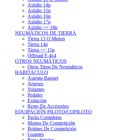
Asfalto 15p
Asfalto 16p
Asfalto 17p
Asfalto >= 18p
NEUMÁTICOS DE TIERRA
Tierra 13 O Menos
Tierra 14p
Tierra >= 15p
Offroad Y 4x4
OTROS NEUMÁTICOS
Otros Tipos De Neumáticos
HABITACULO
Asiento Baquet
Arneses
Volantes
Pedales
Extinción
Resto De Accesorios
EQUIPACIÓN PILOTO/COPILOTO
Packs Completos
Monos De Competición
Botines De Competición
Guantes
Ropa Interior
Cascos