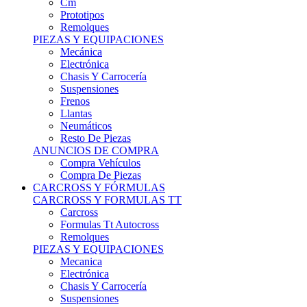
Remolques
PIEZAS Y EQUIPACIONES
Mecánica
Electrónica
Chasis Y Carrocería
Suspensiones
Frenos
Llantas
Neumáticos
Resto De Piezas
ANUNCIOS DE COMPRA
Compra Vehículos
Compra De Piezas
CARCROSS Y FÓRMULAS
CARCROSS Y FORMULAS TT
Carcross
Formulas Tt Autocross
Remolques
PIEZAS Y EQUIPACIONES
Mecanica
Electrónica
Chasis Y Carrocería
Suspensiones
Frenos
Llantas