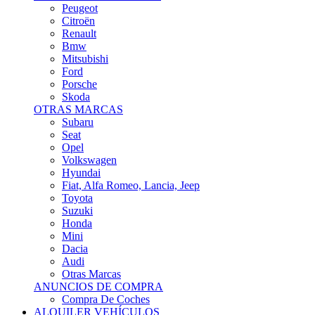
Citroën
Renault
Bmw
Mitsubishi
Ford
Porsche
Skoda
OTRAS MARCAS
Subaru
Seat
Opel
Volkswagen
Hyundai
Fiat, Alfa Romeo, Lancia, Jeep
Toyota
Suzuki
Honda
Mini
Dacia
Audi
Otras Marcas
ANUNCIOS DE COMPRA
Compra De Coches
ALQUILER VEHÍCULOS
ALQUILER VEHÍCULOS