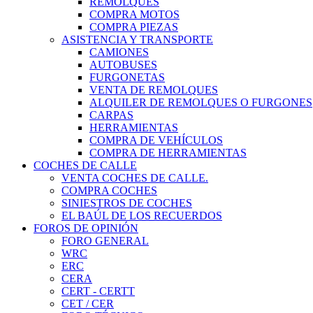
REMOLQUES
COMPRA MOTOS
COMPRA PIEZAS
ASISTENCIA Y TRANSPORTE
CAMIONES
AUTOBUSES
FURGONETAS
VENTA DE REMOLQUES
ALQUILER DE REMOLQUES O FURGONES
CARPAS
HERRAMIENTAS
COMPRA DE VEHÍCULOS
COMPRA DE HERRAMIENTAS
COCHES DE CALLE
VENTA COCHES DE CALLE.
COMPRA COCHES
SINIESTROS DE COCHES
EL BAÚL DE LOS RECUERDOS
FOROS DE OPINIÓN
FORO GENERAL
WRC
ERC
CERA
CERT - CERTT
CET / CER