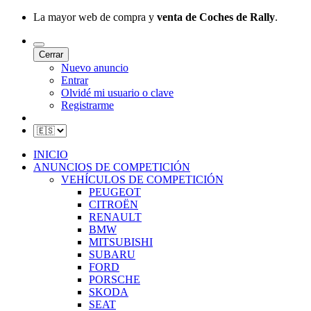
La mayor web de compra y
venta de Coches de Rally
.
Cerrar
Nuevo anuncio
Entrar
Olvidé mi usuario o clave
Registrarme
INICIO
ANUNCIOS DE COMPETICIÓN
VEHÍCULOS DE COMPETICIÓN
PEUGEOT
CITROËN
RENAULT
BMW
MITSUBISHI
SUBARU
FORD
PORSCHE
SKODA
SEAT