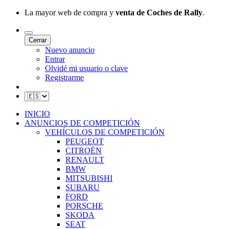
La mayor web de compra y
venta de Coches de Rally
.
Cerrar
Nuevo anuncio
Entrar
Olvidé mi usuario o clave
Registrarme
INICIO
ANUNCIOS DE COMPETICIÓN
VEHÍCULOS DE COMPETICIÓN
PEUGEOT
CITROËN
RENAULT
BMW
MITSUBISHI
SUBARU
FORD
PORSCHE
SKODA
SEAT