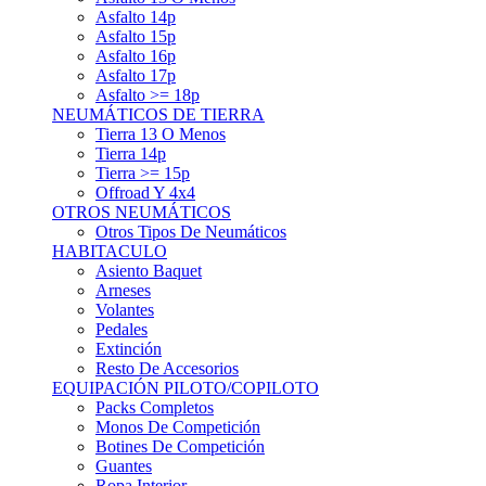
Asfalto 15p
Asfalto 16p
Asfalto 17p
Asfalto >= 18p
NEUMÁTICOS DE TIERRA
Tierra 13 O Menos
Tierra 14p
Tierra >= 15p
Offroad Y 4x4
OTROS NEUMÁTICOS
Otros Tipos De Neumáticos
HABITACULO
Asiento Baquet
Arneses
Volantes
Pedales
Extinción
Resto De Accesorios
EQUIPACIÓN PILOTO/COPILOTO
Packs Completos
Monos De Competición
Botines De Competición
Guantes
Ropa Interior
Cascos