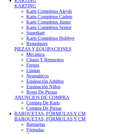
Karts Completos Alevín
Karts Completos Cadete
Karts Completos Junior
Karts Completos Senior
Superkart
Karts Completos Hobbye
Remolques
PIEZAS Y EQUIPACIONES
Mecanica
Chasis Y Repuestos
Frenos
Llantas
Neumáticos
Equipación Adultos
Equipación Niños
Resto De Piezas
ANUNCIOS DE COMPRA
Compra De Karts
Compra De Piezas
BARQUETAS, FÓRMULAS Y CM
BARQUETAS, FÓRMULAS Y CM
Barquetas
Fórmulas
Cm
Prototipos