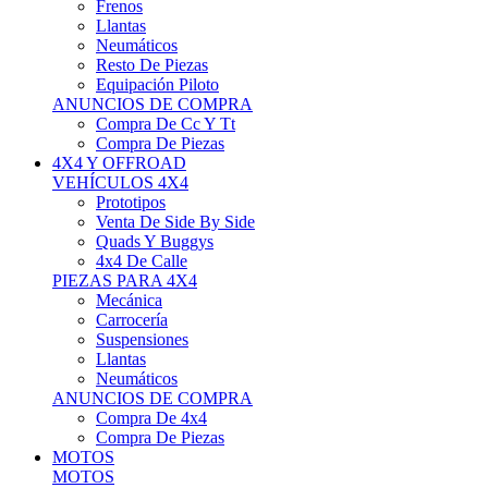
Neumáticos
Resto De Piezas
Equipación Piloto
ANUNCIOS DE COMPRA
Compra De Cc Y Tt
Compra De Piezas
4X4 Y OFFROAD
VEHÍCULOS 4X4
Prototipos
Venta De Side By Side
Quads Y Buggys
4x4 De Calle
PIEZAS PARA 4X4
Mecánica
Carrocería
Suspensiones
Llantas
Neumáticos
ANUNCIOS DE COMPRA
Compra De 4x4
Compra De Piezas
MOTOS
MOTOS
Motos De Circuito