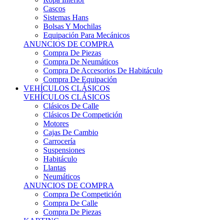
Sistemas Hans
Bolsas Y Mochilas
Equipación Para Mecánicos
ANUNCIOS DE COMPRA
Compra De Piezas
Compra De Neumáticos
Compra De Accesorios De Habitáculo
Compra De Equipación
VEHÍCULOS CLÁSICOS
VEHÍCULOS CLÁSICOS
Clásicos De Calle
Clásicos De Competición
Motores
Cajas De Cambio
Carrocería
Suspensiones
Habitáculo
Llantas
Neumáticos
ANUNCIOS DE COMPRA
Compra De Competición
Compra De Calle
Compra De Piezas
KARTING
KARTING