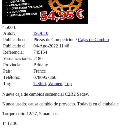
4.500 €
Autor:
ISOL10
Publicado en:
Piezas de Competición /
Cajas de Cambio
Publicado el:
04-Ago-2022 11:46
Referencia:
745154
Visualizaciones:
2186
Provincia:
Brittany
Pais:
France
Teléfono:
0780957366
Tag:
T-Shirt
,
Women
,
Top
Nueva caja de cambios secuencial C2R2 Sadev.
Nunca usado, causa cambio de proyecto. Todavía en el embalaje
Torque corto 12/57, 5 marchas
1º 12 36
2do 16 34