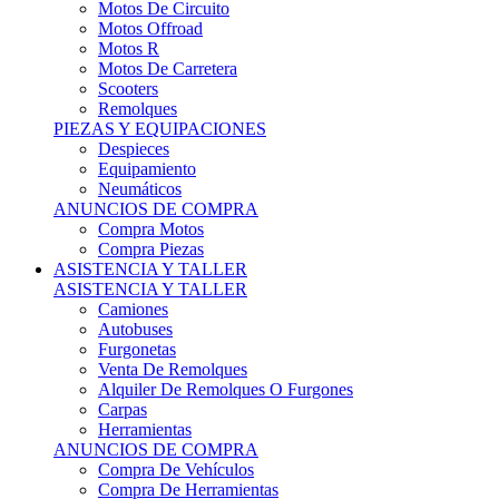
Motos Offroad
Motos R
Motos De Carretera
Scooters
Remolques
PIEZAS Y EQUIPACIONES
Despieces
Equipamiento
Neumáticos
ANUNCIOS DE COMPRA
Compra Motos
Compra Piezas
ASISTENCIA Y TALLER
ASISTENCIA Y TALLER
Camiones
Autobuses
Furgonetas
Venta De Remolques
Alquiler De Remolques O Furgones
Carpas
Herramientas
ANUNCIOS DE COMPRA
Compra De Vehículos
Compra De Herramientas