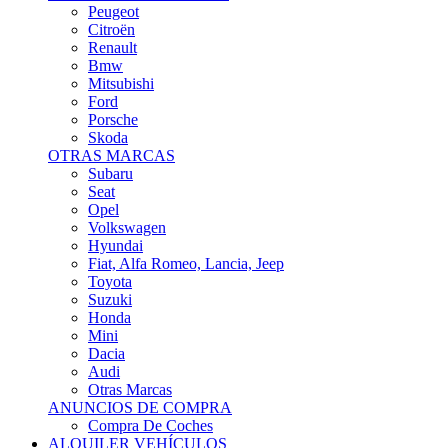
Citroën
Renault
Bmw
Mitsubishi
Ford
Porsche
Skoda
OTRAS MARCAS
Subaru
Seat
Opel
Volkswagen
Hyundai
Fiat, Alfa Romeo, Lancia, Jeep
Toyota
Suzuki
Honda
Mini
Dacia
Audi
Otras Marcas
ANUNCIOS DE COMPRA
Compra De Coches
ALQUILER VEHÍCULOS
ALQUILER VEHÍCULOS