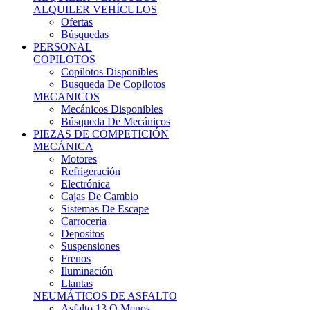
Ofertas
Búsquedas
PERSONAL
COPILOTOS
Copilotos Disponibles
Busqueda De Copilotos
MECANICOS
Mecánicos Disponibles
Búsqueda De Mecánicos
PIEZAS DE COMPETICIÓN
MECÁNICA
Motores
Refrigeración
Electrónica
Cajas De Cambio
Sistemas De Escape
Carrocería
Depositos
Suspensiones
Frenos
Iluminación
Llantas
NEUMÁTICOS DE ASFALTO
Asfalto 13 O Menos
Asfalto 14p