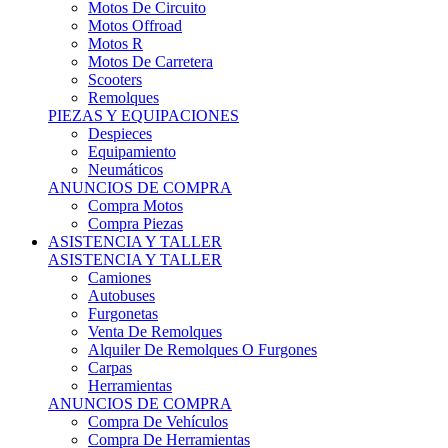
Motos Offroad
Motos R
Motos De Carretera
Scooters
Remolques
PIEZAS Y EQUIPACIONES
Despieces
Equipamiento
Neumáticos
ANUNCIOS DE COMPRA
Compra Motos
Compra Piezas
ASISTENCIA Y TALLER
ASISTENCIA Y TALLER
Camiones
Autobuses
Furgonetas
Venta De Remolques
Alquiler De Remolques O Furgones
Carpas
Herramientas
ANUNCIOS DE COMPRA
Compra De Vehículos
Compra De Herramientas