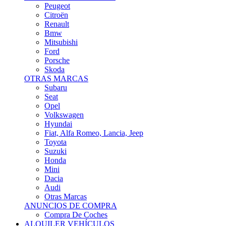
Citroën
Renault
Bmw
Mitsubishi
Ford
Porsche
Skoda
OTRAS MARCAS
Subaru
Seat
Opel
Volkswagen
Hyundai
Fiat, Alfa Romeo, Lancia, Jeep
Toyota
Suzuki
Honda
Mini
Dacia
Audi
Otras Marcas
ANUNCIOS DE COMPRA
Compra De Coches
ALQUILER VEHÍCULOS
ALQUILER VEHÍCULOS