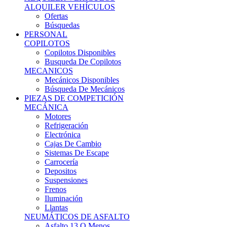
Ofertas
Búsquedas
PERSONAL
COPILOTOS
Copilotos Disponibles
Busqueda De Copilotos
MECANICOS
Mecánicos Disponibles
Búsqueda De Mecánicos
PIEZAS DE COMPETICIÓN
MECÁNICA
Motores
Refrigeración
Electrónica
Cajas De Cambio
Sistemas De Escape
Carrocería
Depositos
Suspensiones
Frenos
Iluminación
Llantas
NEUMÁTICOS DE ASFALTO
Asfalto 13 O Menos
Asfalto 14p