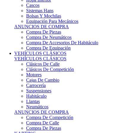
Sistemas Hans
Bolsas Y Mochilas
Equipación Para Mecánicos
ANUNCIOS DE COMPRA
Compra De Piezas
Compra De Neumáticos
Compra De Accesorios De Habitáculo
Compra De Equipación
VEHÍCULOS CLÁSICOS
VEHÍCULOS CLÁSICOS
Clásicos De Calle
Clásicos De Competición
Motores
Cajas De Cambio
Carrocería
Suspensiones
Habitáculo
Llantas
Neumáticos
ANUNCIOS DE COMPRA
Compra De Competición
Compra De Calle
Compra De Piezas
KARTING
KARTING