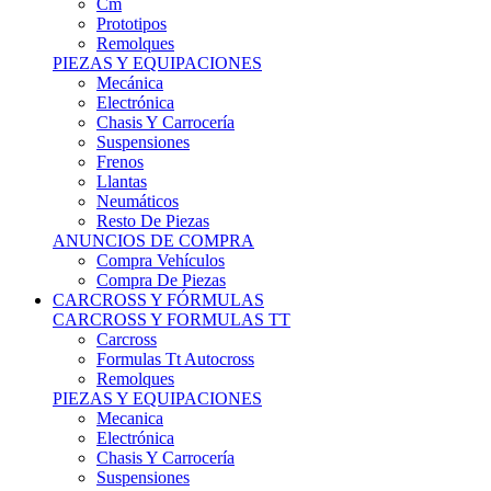
Remolques
PIEZAS Y EQUIPACIONES
Mecánica
Electrónica
Chasis Y Carrocería
Suspensiones
Frenos
Llantas
Neumáticos
Resto De Piezas
ANUNCIOS DE COMPRA
Compra Vehículos
Compra De Piezas
CARCROSS Y FÓRMULAS
CARCROSS Y FORMULAS TT
Carcross
Formulas Tt Autocross
Remolques
PIEZAS Y EQUIPACIONES
Mecanica
Electrónica
Chasis Y Carrocería
Suspensiones
Frenos
Llantas