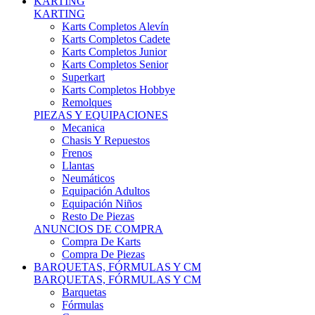
Karts Completos Alevín
Karts Completos Cadete
Karts Completos Junior
Karts Completos Senior
Superkart
Karts Completos Hobbye
Remolques
PIEZAS Y EQUIPACIONES
Mecanica
Chasis Y Repuestos
Frenos
Llantas
Neumáticos
Equipación Adultos
Equipación Niños
Resto De Piezas
ANUNCIOS DE COMPRA
Compra De Karts
Compra De Piezas
BARQUETAS, FÓRMULAS Y CM
BARQUETAS, FÓRMULAS Y CM
Barquetas
Fórmulas
Cm
Prototipos