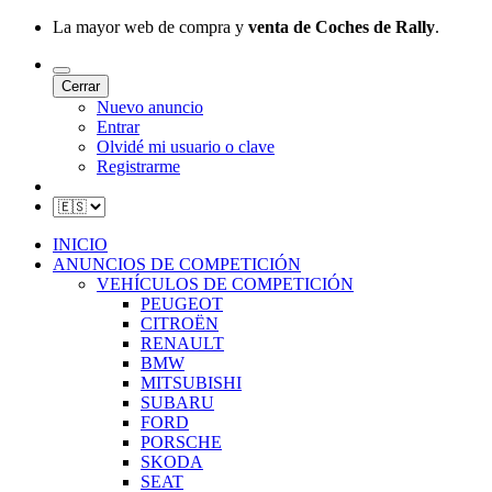
La mayor web de compra y
venta de Coches de Rally
.
Cerrar
Nuevo anuncio
Entrar
Olvidé mi usuario o clave
Registrarme
INICIO
ANUNCIOS DE COMPETICIÓN
VEHÍCULOS DE COMPETICIÓN
PEUGEOT
CITROËN
RENAULT
BMW
MITSUBISHI
SUBARU
FORD
PORSCHE
SKODA
SEAT