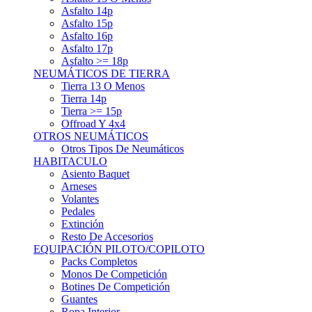
Asfalto 15p
Asfalto 16p
Asfalto 17p
Asfalto >= 18p
NEUMÁTICOS DE TIERRA
Tierra 13 O Menos
Tierra 14p
Tierra >= 15p
Offroad Y 4x4
OTROS NEUMÁTICOS
Otros Tipos De Neumáticos
HABITACULO
Asiento Baquet
Arneses
Volantes
Pedales
Extinción
Resto De Accesorios
EQUIPACIÓN PILOTO/COPILOTO
Packs Completos
Monos De Competición
Botines De Competición
Guantes
Ropa Interior
Cascos