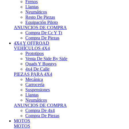
Neumáticos
Resto De Piezas
Equipación Piloto
ANUNCIOS DE COMPRA
Compra De Cc Y Tt
Compra De Piezas
4X4 Y OFFROAD
VEHÍCULOS 4X4
Prototipos
Venta De Side By Side
Quads Y Buggys
4x4 De Calle
PIEZAS PARA 4X4
Mecánica
Carrocería
Suspensiones
Llantas
Neumáticos
ANUNCIOS DE COMPRA
Compra De 4x4
Compra De Piezas
MOTOS
MOTOS
Motos De Circuito