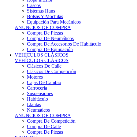
Sistemas Hans
Bolsas Y Mochilas
Equipación Para Mecánicos
ANUNCIOS DE COMPRA
Compra De Piezas
Compra De Neumáticos
Compra De Accesorios De Habitáculo
Compra De Equipación
VEHÍCULOS CLÁSICOS
VEHÍCULOS CLÁSICOS
Clásicos De Calle
Clásicos De Competición
Motores
Cajas De Cambio
Carrocería
Suspensiones
Habitáculo
Llantas
Neumáticos
ANUNCIOS DE COMPRA
Compra De Competición
Compra De Calle
Compra De Piezas
KARTING
KARTING