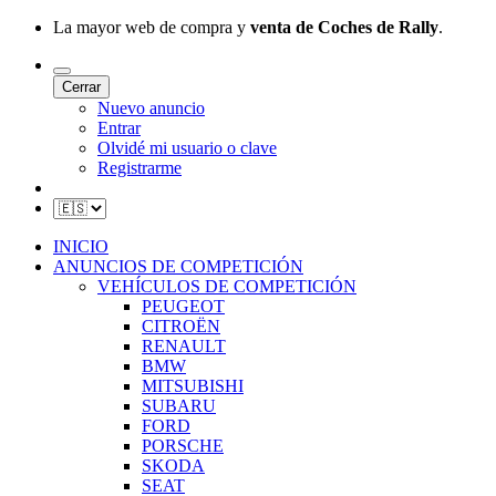
La mayor web de compra y
venta de Coches de Rally
.
Cerrar
Nuevo anuncio
Entrar
Olvidé mi usuario o clave
Registrarme
INICIO
ANUNCIOS DE COMPETICIÓN
VEHÍCULOS DE COMPETICIÓN
PEUGEOT
CITROËN
RENAULT
BMW
MITSUBISHI
SUBARU
FORD
PORSCHE
SKODA
SEAT