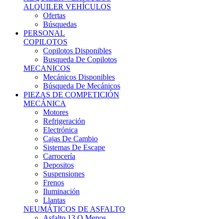
Ofertas
Búsquedas
PERSONAL
COPILOTOS
Copilotos Disponibles
Busqueda De Copilotos
MECANICOS
Mecánicos Disponibles
Búsqueda De Mecánicos
PIEZAS DE COMPETICIÓN
MECÁNICA
Motores
Refrigeración
Electrónica
Cajas De Cambio
Sistemas De Escape
Carrocería
Depositos
Suspensiones
Frenos
Iluminación
Llantas
NEUMÁTICOS DE ASFALTO
Asfalto 13 O Menos
Asfalto 14p