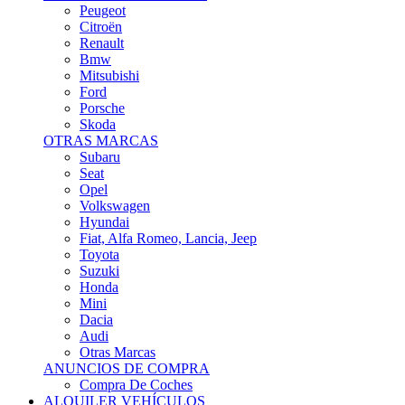
Citroën
Renault
Bmw
Mitsubishi
Ford
Porsche
Skoda
OTRAS MARCAS
Subaru
Seat
Opel
Volkswagen
Hyundai
Fiat, Alfa Romeo, Lancia, Jeep
Toyota
Suzuki
Honda
Mini
Dacia
Audi
Otras Marcas
ANUNCIOS DE COMPRA
Compra De Coches
ALQUILER VEHÍCULOS
ALQUILER VEHÍCULOS