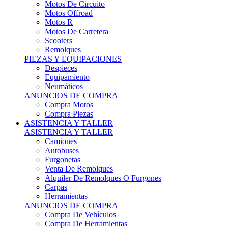
Motos Offroad
Motos R
Motos De Carretera
Scooters
Remolques
PIEZAS Y EQUIPACIONES
Despieces
Equipamiento
Neumáticos
ANUNCIOS DE COMPRA
Compra Motos
Compra Piezas
ASISTENCIA Y TALLER
ASISTENCIA Y TALLER
Camiones
Autobuses
Furgonetas
Venta De Remolques
Alquiler De Remolques O Furgones
Carpas
Herramientas
ANUNCIOS DE COMPRA
Compra De Vehículos
Compra De Herramientas