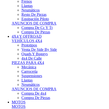
Neumáticos
Resto De Piezas
Equipación Piloto
ANUNCIOS DE COMPRA
Compra De Cc Y Tt
Compra De Piezas
4X4 Y OFFROAD
VEHÍCULOS 4X4
Prototipos
Venta De Side By Side
Quads Y Buggys
4x4 De Calle
PIEZAS PARA 4X4
Mecánica
Carrocería
Suspensiones
Llantas
Neumáticos
ANUNCIOS DE COMPRA
Compra De 4x4
Compra De Piezas
MOTOS
MOTOS
Motos De Circuito