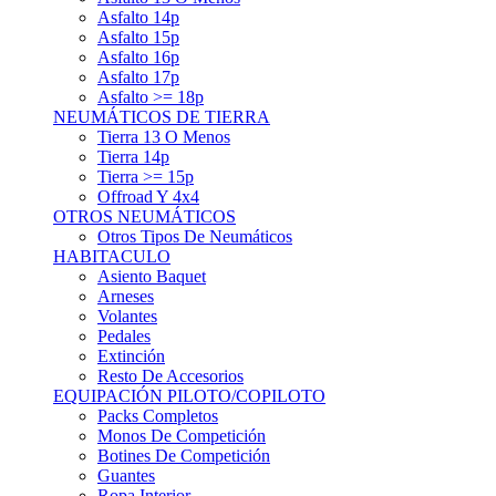
Asfalto 15p
Asfalto 16p
Asfalto 17p
Asfalto >= 18p
NEUMÁTICOS DE TIERRA
Tierra 13 O Menos
Tierra 14p
Tierra >= 15p
Offroad Y 4x4
OTROS NEUMÁTICOS
Otros Tipos De Neumáticos
HABITACULO
Asiento Baquet
Arneses
Volantes
Pedales
Extinción
Resto De Accesorios
EQUIPACIÓN PILOTO/COPILOTO
Packs Completos
Monos De Competición
Botines De Competición
Guantes
Ropa Interior
Cascos