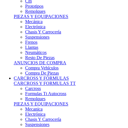
Remolques
PIEZAS Y EQUIPACIONES
Mecánica
Electrónica
Chasis Y Carrocería
Suspensiones
Frenos
Llantas
Neumáticos
Resto De Piezas
ANUNCIOS DE COMPRA
Compra Vehículos
Compra De Piezas
CARCROSS Y FÓRMULAS
CARCROSS Y FORMULAS TT
Carcross
Formulas Tt Autocross
Remolques
PIEZAS Y EQUIPACIONES
Mecanica
Electrónica
Chasis Y Carrocería
Suspensiones
Frenos
Llantas