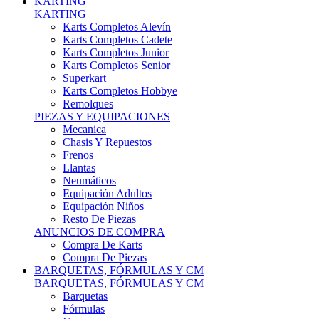
Karts Completos Alevín
Karts Completos Cadete
Karts Completos Junior
Karts Completos Senior
Superkart
Karts Completos Hobbye
Remolques
PIEZAS Y EQUIPACIONES
Mecanica
Chasis Y Repuestos
Frenos
Llantas
Neumáticos
Equipación Adultos
Equipación Niños
Resto De Piezas
ANUNCIOS DE COMPRA
Compra De Karts
Compra De Piezas
BARQUETAS, FÓRMULAS Y CM
BARQUETAS, FÓRMULAS Y CM
Barquetas
Fórmulas
Cm
Prototipos