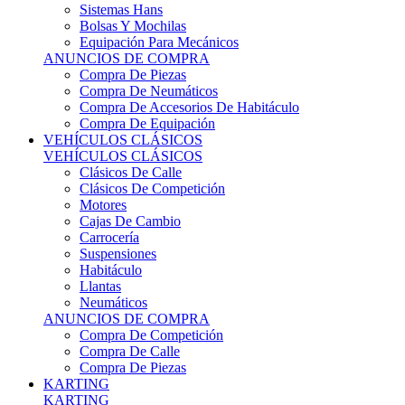
Sistemas Hans
Bolsas Y Mochilas
Equipación Para Mecánicos
ANUNCIOS DE COMPRA
Compra De Piezas
Compra De Neumáticos
Compra De Accesorios De Habitáculo
Compra De Equipación
VEHÍCULOS CLÁSICOS
VEHÍCULOS CLÁSICOS
Clásicos De Calle
Clásicos De Competición
Motores
Cajas De Cambio
Carrocería
Suspensiones
Habitáculo
Llantas
Neumáticos
ANUNCIOS DE COMPRA
Compra De Competición
Compra De Calle
Compra De Piezas
KARTING
KARTING