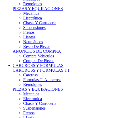
Remolques
PIEZAS Y EQUIPACIONES
Mecánica
Electrónica
Chasis Y Carrocería
Suspensiones
Frenos
Llantas
Neumáticos
Resto De Piezas
ANUNCIOS DE COMPRA
Compra Vehículos
Compra De Piezas
CARCROSS Y FÓRMULAS
CARCROSS Y FORMULAS TT
Carcross
Formulas Tt Autocross
Remolques
PIEZAS Y EQUIPACIONES
Mecanica
Electrónica
Chasis Y Carrocería
Suspensiones
Frenos
Llantas