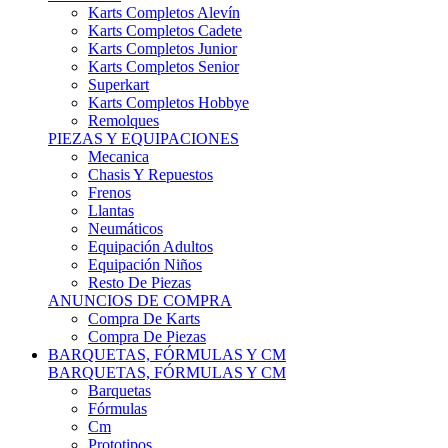
Karts Completos Alevín
Karts Completos Cadete
Karts Completos Junior
Karts Completos Senior
Superkart
Karts Completos Hobbye
Remolques
PIEZAS Y EQUIPACIONES
Mecanica
Chasis Y Repuestos
Frenos
Llantas
Neumáticos
Equipación Adultos
Equipación Niños
Resto De Piezas
ANUNCIOS DE COMPRA
Compra De Karts
Compra De Piezas
BARQUETAS, FÓRMULAS Y CM
BARQUETAS, FÓRMULAS Y CM
Barquetas
Fórmulas
Cm
Prototipos