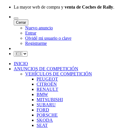
La mayor web de compra y
venta de Coches de Rally
.
Cerrar
Nuevo anuncio
Entrar
Olvidé mi usuario o clave
Registrarme
INICIO
ANUNCIOS DE COMPETICIÓN
VEHÍCULOS DE COMPETICIÓN
PEUGEOT
CITROËN
RENAULT
BMW
MITSUBISHI
SUBARU
FORD
PORSCHE
SKODA
SEAT