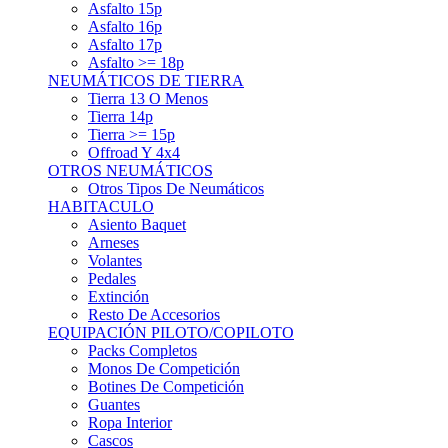
Asfalto 15p
Asfalto 16p
Asfalto 17p
Asfalto >= 18p
NEUMÁTICOS DE TIERRA
Tierra 13 O Menos
Tierra 14p
Tierra >= 15p
Offroad Y 4x4
OTROS NEUMÁTICOS
Otros Tipos De Neumáticos
HABITACULO
Asiento Baquet
Arneses
Volantes
Pedales
Extinción
Resto De Accesorios
EQUIPACIÓN PILOTO/COPILOTO
Packs Completos
Monos De Competición
Botines De Competición
Guantes
Ropa Interior
Cascos