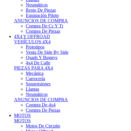
Neumáticos
Resto De Piezas
Equipación Piloto
ANUNCIOS DE COMPRA
Compra De Cc Y Tt
Compra De Piezas
4X4 Y OFFROAD
VEHÍCULOS 4X4
Prototipos
Venta De Side By Side
Quads Y Buggys
4x4 De Calle
PIEZAS PARA 4X4
Mecánica
Carrocería
Suspensiones
Llantas
Neumáticos
ANUNCIOS DE COMPRA
Compra De 4x4
Compra De Piezas
MOTOS
MOTOS
Motos De Circuito