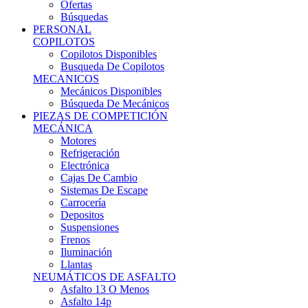
Ofertas
Búsquedas
PERSONAL
COPILOTOS
Copilotos Disponibles
Busqueda De Copilotos
MECANICOS
Mecánicos Disponibles
Búsqueda De Mecánicos
PIEZAS DE COMPETICIÓN
MECÁNICA
Motores
Refrigeración
Electrónica
Cajas De Cambio
Sistemas De Escape
Carrocería
Depositos
Suspensiones
Frenos
Iluminación
Llantas
NEUMÁTICOS DE ASFALTO
Asfalto 13 O Menos
Asfalto 14p