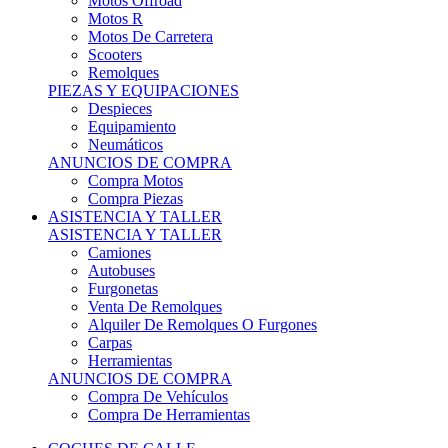
Motos Offroad
Motos R
Motos De Carretera
Scooters
Remolques
PIEZAS Y EQUIPACIONES
Despieces
Equipamiento
Neumáticos
ANUNCIOS DE COMPRA
Compra Motos
Compra Piezas
ASISTENCIA Y TALLER
ASISTENCIA Y TALLER
Camiones
Autobuses
Furgonetas
Venta De Remolques
Alquiler De Remolques O Furgones
Carpas
Herramientas
ANUNCIOS DE COMPRA
Compra De Vehículos
Compra De Herramientas