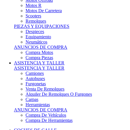
Motos Offroad
Motos R
Motos De Carretera
Scooters
Remolques
PIEZAS Y EQUIPACIONES
Despieces
Equipamiento
Neumáticos
ANUNCIOS DE COMPRA
Compra Motos
Compra Piezas
ASISTENCIA Y TALLER
ASISTENCIA Y TALLER
Camiones
Autobuses
Furgonetas
Venta De Remolques
Alquiler De Remolques O Furgones
Carpas
Herramientas
ANUNCIOS DE COMPRA
Compra De Vehículos
Compra De Herramientas