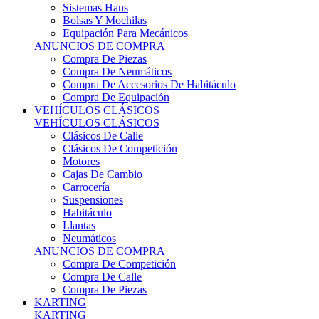
Sistemas Hans
Bolsas Y Mochilas
Equipación Para Mecánicos
ANUNCIOS DE COMPRA
Compra De Piezas
Compra De Neumáticos
Compra De Accesorios De Habitáculo
Compra De Equipación
VEHÍCULOS CLÁSICOS
VEHÍCULOS CLÁSICOS
Clásicos De Calle
Clásicos De Competición
Motores
Cajas De Cambio
Carrocería
Suspensiones
Habitáculo
Llantas
Neumáticos
ANUNCIOS DE COMPRA
Compra De Competición
Compra De Calle
Compra De Piezas
KARTING
KARTING