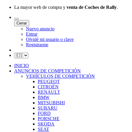
La mayor web de compra y
venta de Coches de Rally
.
Cerrar
Nuevo anuncio
Entrar
Olvidé mi usuario o clave
Registrarme
INICIO
ANUNCIOS DE COMPETICIÓN
VEHÍCULOS DE COMPETICIÓN
PEUGEOT
CITROËN
RENAULT
BMW
MITSUBISHI
SUBARU
FORD
PORSCHE
SKODA
SEAT