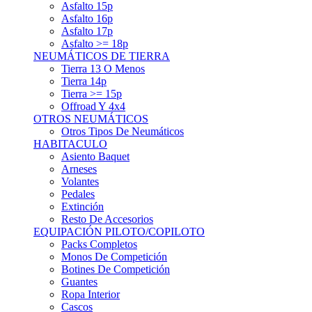
Asfalto 15p
Asfalto 16p
Asfalto 17p
Asfalto >= 18p
NEUMÁTICOS DE TIERRA
Tierra 13 O Menos
Tierra 14p
Tierra >= 15p
Offroad Y 4x4
OTROS NEUMÁTICOS
Otros Tipos De Neumáticos
HABITACULO
Asiento Baquet
Arneses
Volantes
Pedales
Extinción
Resto De Accesorios
EQUIPACIÓN PILOTO/COPILOTO
Packs Completos
Monos De Competición
Botines De Competición
Guantes
Ropa Interior
Cascos