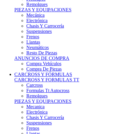
Remolques
PIEZAS Y EQUIPACIONES
Mecánica
Electrónica
Chasis Y Carrocería
Suspensiones
Frenos
Llantas
Neumáticos
Resto De Piezas
ANUNCIOS DE COMPRA
Compra Vehículos
Compra De Piezas
CARCROSS Y FÓRMULAS
CARCROSS Y FORMULAS TT
Carcross
Formulas Tt Autocross
Remolques
PIEZAS Y EQUIPACIONES
Mecanica
Electrónica
Chasis Y Carrocería
Suspensiones
Frenos
Llantas