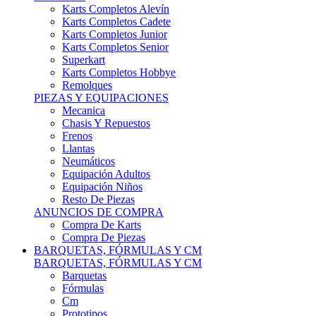
Karts Completos Alevín
Karts Completos Cadete
Karts Completos Junior
Karts Completos Senior
Superkart
Karts Completos Hobbye
Remolques
PIEZAS Y EQUIPACIONES
Mecanica
Chasis Y Repuestos
Frenos
Llantas
Neumáticos
Equipación Adultos
Equipación Niños
Resto De Piezas
ANUNCIOS DE COMPRA
Compra De Karts
Compra De Piezas
BARQUETAS, FÓRMULAS Y CM
BARQUETAS, FÓRMULAS Y CM
Barquetas
Fórmulas
Cm
Prototipos