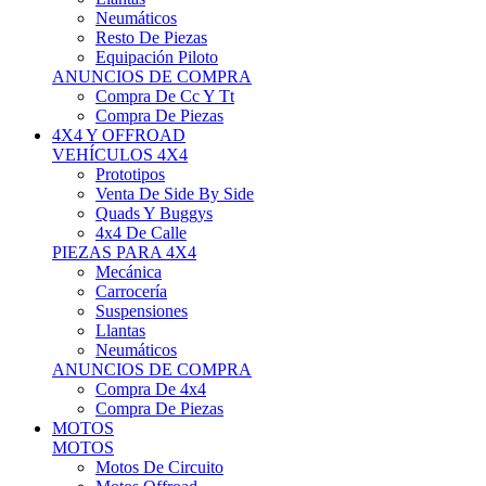
Neumáticos
Resto De Piezas
Equipación Piloto
ANUNCIOS DE COMPRA
Compra De Cc Y Tt
Compra De Piezas
4X4 Y OFFROAD
VEHÍCULOS 4X4
Prototipos
Venta De Side By Side
Quads Y Buggys
4x4 De Calle
PIEZAS PARA 4X4
Mecánica
Carrocería
Suspensiones
Llantas
Neumáticos
ANUNCIOS DE COMPRA
Compra De 4x4
Compra De Piezas
MOTOS
MOTOS
Motos De Circuito