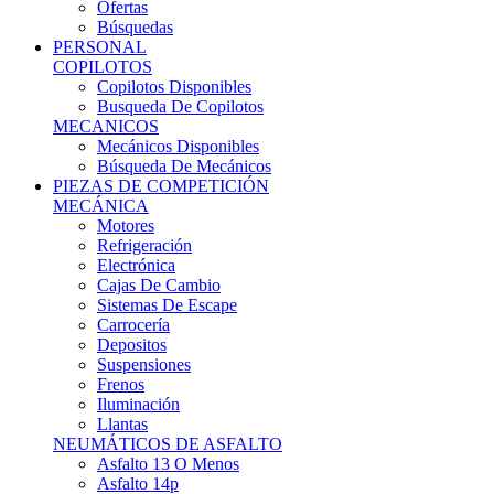
Ofertas
Búsquedas
PERSONAL
COPILOTOS
Copilotos Disponibles
Busqueda De Copilotos
MECANICOS
Mecánicos Disponibles
Búsqueda De Mecánicos
PIEZAS DE COMPETICIÓN
MECÁNICA
Motores
Refrigeración
Electrónica
Cajas De Cambio
Sistemas De Escape
Carrocería
Depositos
Suspensiones
Frenos
Iluminación
Llantas
NEUMÁTICOS DE ASFALTO
Asfalto 13 O Menos
Asfalto 14p