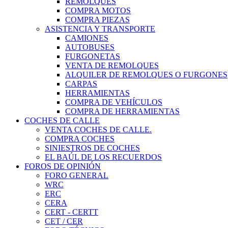
REMOLQUES
COMPRA MOTOS
COMPRA PIEZAS
ASISTENCIA Y TRANSPORTE
CAMIONES
AUTOBUSES
FURGONETAS
VENTA DE REMOLQUES
ALQUILER DE REMOLQUES O FURGONES
CARPAS
HERRAMIENTAS
COMPRA DE VEHÍCULOS
COMPRA DE HERRAMIENTAS
COCHES DE CALLE
VENTA COCHES DE CALLE.
COMPRA COCHES
SINIESTROS DE COCHES
EL BAÚL DE LOS RECUERDOS
FOROS DE OPINIÓN
FORO GENERAL
WRC
ERC
CERA
CERT - CERTT
CET / CER