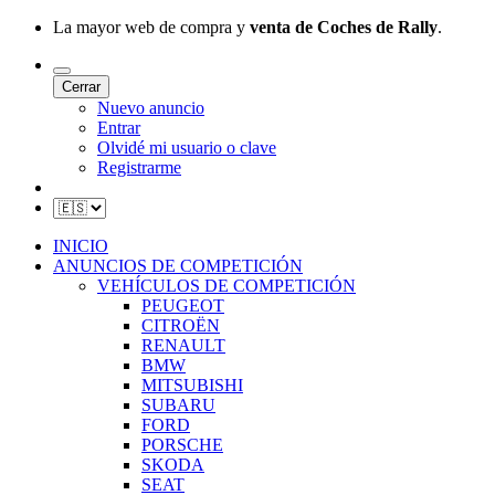
La mayor web de compra y
venta de Coches de Rally
.
Cerrar
Nuevo anuncio
Entrar
Olvidé mi usuario o clave
Registrarme
INICIO
ANUNCIOS DE COMPETICIÓN
VEHÍCULOS DE COMPETICIÓN
PEUGEOT
CITROËN
RENAULT
BMW
MITSUBISHI
SUBARU
FORD
PORSCHE
SKODA
SEAT