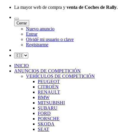
La mayor web de compra y
venta de Coches de Rally
.
Cerrar
Nuevo anuncio
Entrar
Olvidé mi usuario o clave
Registrarme
INICIO
ANUNCIOS DE COMPETICIÓN
VEHÍCULOS DE COMPETICIÓN
PEUGEOT
CITROËN
RENAULT
BMW
MITSUBISHI
SUBARU
FORD
PORSCHE
SKODA
SEAT