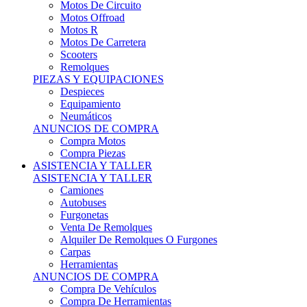
Motos Offroad
Motos R
Motos De Carretera
Scooters
Remolques
PIEZAS Y EQUIPACIONES
Despieces
Equipamiento
Neumáticos
ANUNCIOS DE COMPRA
Compra Motos
Compra Piezas
ASISTENCIA Y TALLER
ASISTENCIA Y TALLER
Camiones
Autobuses
Furgonetas
Venta De Remolques
Alquiler De Remolques O Furgones
Carpas
Herramientas
ANUNCIOS DE COMPRA
Compra De Vehículos
Compra De Herramientas