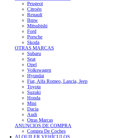
Citroën
Renault
Bmw
Mitsubishi
Ford
Porsche
Skoda
OTRAS MARCAS
Subaru
Seat
Opel
Volkswagen
Hyundai
Fiat, Alfa Romeo, Lancia, Jeep
Toyota
Suzuki
Honda
Mini
Dacia
Audi
Otras Marcas
ANUNCIOS DE COMPRA
Compra De Coches
ALQUILER VEHÍCULOS
ALQUILER VEHÍCULOS