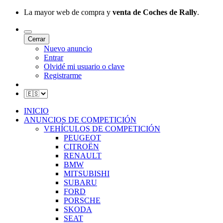
La mayor web de compra y
venta de Coches de Rally
.
Cerrar
Nuevo anuncio
Entrar
Olvidé mi usuario o clave
Registrarme
INICIO
ANUNCIOS DE COMPETICIÓN
VEHÍCULOS DE COMPETICIÓN
PEUGEOT
CITROËN
RENAULT
BMW
MITSUBISHI
SUBARU
FORD
PORSCHE
SKODA
SEAT