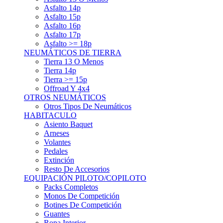
Asfalto 15p
Asfalto 16p
Asfalto 17p
Asfalto >= 18p
NEUMÁTICOS DE TIERRA
Tierra 13 O Menos
Tierra 14p
Tierra >= 15p
Offroad Y 4x4
OTROS NEUMÁTICOS
Otros Tipos De Neumáticos
HABITACULO
Asiento Baquet
Arneses
Volantes
Pedales
Extinción
Resto De Accesorios
EQUIPACIÓN PILOTO/COPILOTO
Packs Completos
Monos De Competición
Botines De Competición
Guantes
Ropa Interior
Cascos