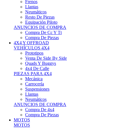
Neumáticos
Resto De Piezas
Equipación Piloto
ANUNCIOS DE COMPRA
Compra De Cc Y Tt
Compra De Piezas
4X4 Y OFFROAD
VEHÍCULOS 4X4
Prototipos
Venta De Side By Side
Quads Y Buggys
4x4 De Calle
PIEZAS PARA 4X4
Mecánica
Carrocería
Suspensiones
Llantas
Neumáticos
ANUNCIOS DE COMPRA
Compra De 4x4
Compra De Piezas
MOTOS
MOTOS
Motos De Circuito