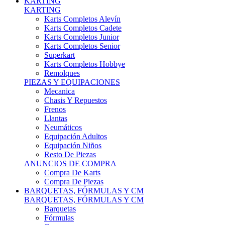
Karts Completos Alevín
Karts Completos Cadete
Karts Completos Junior
Karts Completos Senior
Superkart
Karts Completos Hobbye
Remolques
PIEZAS Y EQUIPACIONES
Mecanica
Chasis Y Repuestos
Frenos
Llantas
Neumáticos
Equipación Adultos
Equipación Niños
Resto De Piezas
ANUNCIOS DE COMPRA
Compra De Karts
Compra De Piezas
BARQUETAS, FÓRMULAS Y CM
BARQUETAS, FÓRMULAS Y CM
Barquetas
Fórmulas
Cm
Prototipos