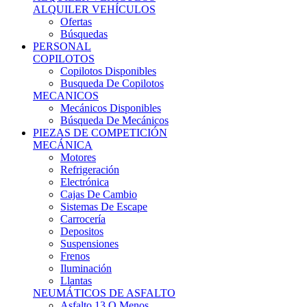
Ofertas
Búsquedas
PERSONAL
COPILOTOS
Copilotos Disponibles
Busqueda De Copilotos
MECANICOS
Mecánicos Disponibles
Búsqueda De Mecánicos
PIEZAS DE COMPETICIÓN
MECÁNICA
Motores
Refrigeración
Electrónica
Cajas De Cambio
Sistemas De Escape
Carrocería
Depositos
Suspensiones
Frenos
Iluminación
Llantas
NEUMÁTICOS DE ASFALTO
Asfalto 13 O Menos
Asfalto 14p