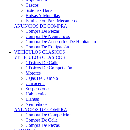
Sistemas Hans
Bolsas Y Mochilas
Equipación Para Mecánicos
ANUNCIOS DE COMPRA
Compra De Piezas
Compra De Neumáticos
Compra De Accesorios De Habitáculo
Compra De Equipación
VEHÍCULOS CLÁSICOS
VEHÍCULOS CLÁSICOS
Clásicos De Calle
Clásicos De Competición
Motores
Cajas De Cambio
Carrocería
Suspensiones
Habitáculo
Llantas
Neumáticos
ANUNCIOS DE COMPRA
Compra De Competición
Compra De Calle
Compra De Piezas
KARTING
KARTING