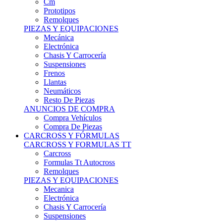
Remolques
PIEZAS Y EQUIPACIONES
Mecánica
Electrónica
Chasis Y Carrocería
Suspensiones
Frenos
Llantas
Neumáticos
Resto De Piezas
ANUNCIOS DE COMPRA
Compra Vehículos
Compra De Piezas
CARCROSS Y FÓRMULAS
CARCROSS Y FORMULAS TT
Carcross
Formulas Tt Autocross
Remolques
PIEZAS Y EQUIPACIONES
Mecanica
Electrónica
Chasis Y Carrocería
Suspensiones
Frenos
Llantas