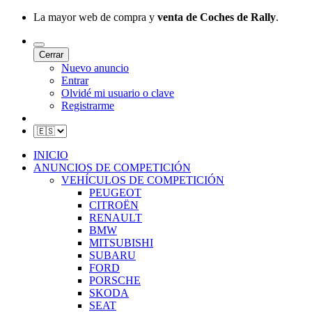
La mayor web de compra y
venta de Coches de Rally
.
Cerrar
Nuevo anuncio
Entrar
Olvidé mi usuario o clave
Registrarme
INICIO
ANUNCIOS DE COMPETICIÓN
VEHÍCULOS DE COMPETICIÓN
PEUGEOT
CITROËN
RENAULT
BMW
MITSUBISHI
SUBARU
FORD
PORSCHE
SKODA
SEAT