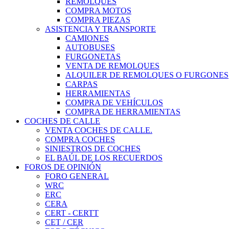
REMOLQUES
COMPRA MOTOS
COMPRA PIEZAS
ASISTENCIA Y TRANSPORTE
CAMIONES
AUTOBUSES
FURGONETAS
VENTA DE REMOLQUES
ALQUILER DE REMOLQUES O FURGONES
CARPAS
HERRAMIENTAS
COMPRA DE VEHÍCULOS
COMPRA DE HERRAMIENTAS
COCHES DE CALLE
VENTA COCHES DE CALLE.
COMPRA COCHES
SINIESTROS DE COCHES
EL BAÚL DE LOS RECUERDOS
FOROS DE OPINIÓN
FORO GENERAL
WRC
ERC
CERA
CERT - CERTT
CET / CER