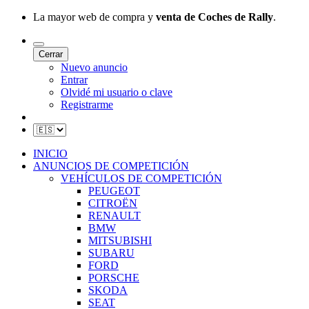
La mayor web de compra y
venta de Coches de Rally
.
Cerrar
Nuevo anuncio
Entrar
Olvidé mi usuario o clave
Registrarme
INICIO
ANUNCIOS DE COMPETICIÓN
VEHÍCULOS DE COMPETICIÓN
PEUGEOT
CITROËN
RENAULT
BMW
MITSUBISHI
SUBARU
FORD
PORSCHE
SKODA
SEAT