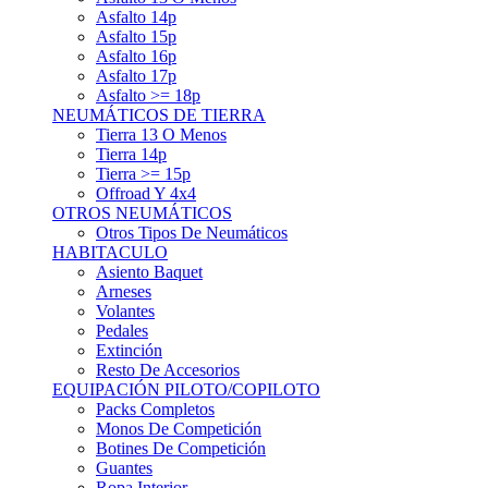
Asfalto 15p
Asfalto 16p
Asfalto 17p
Asfalto >= 18p
NEUMÁTICOS DE TIERRA
Tierra 13 O Menos
Tierra 14p
Tierra >= 15p
Offroad Y 4x4
OTROS NEUMÁTICOS
Otros Tipos De Neumáticos
HABITACULO
Asiento Baquet
Arneses
Volantes
Pedales
Extinción
Resto De Accesorios
EQUIPACIÓN PILOTO/COPILOTO
Packs Completos
Monos De Competición
Botines De Competición
Guantes
Ropa Interior
Cascos