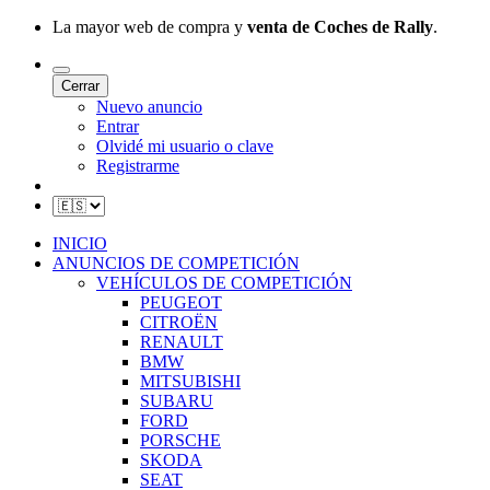
La mayor web de compra y
venta de Coches de Rally
.
Cerrar
Nuevo anuncio
Entrar
Olvidé mi usuario o clave
Registrarme
INICIO
ANUNCIOS DE COMPETICIÓN
VEHÍCULOS DE COMPETICIÓN
PEUGEOT
CITROËN
RENAULT
BMW
MITSUBISHI
SUBARU
FORD
PORSCHE
SKODA
SEAT