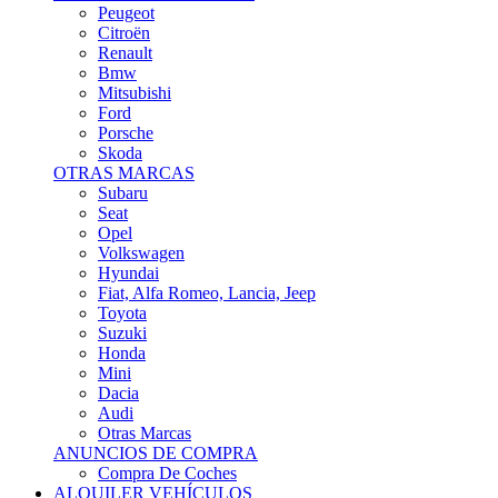
Citroën
Renault
Bmw
Mitsubishi
Ford
Porsche
Skoda
OTRAS MARCAS
Subaru
Seat
Opel
Volkswagen
Hyundai
Fiat, Alfa Romeo, Lancia, Jeep
Toyota
Suzuki
Honda
Mini
Dacia
Audi
Otras Marcas
ANUNCIOS DE COMPRA
Compra De Coches
ALQUILER VEHÍCULOS
ALQUILER VEHÍCULOS