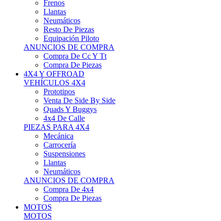
Neumáticos
Resto De Piezas
Equipación Piloto
ANUNCIOS DE COMPRA
Compra De Cc Y Tt
Compra De Piezas
4X4 Y OFFROAD
VEHÍCULOS 4X4
Prototipos
Venta De Side By Side
Quads Y Buggys
4x4 De Calle
PIEZAS PARA 4X4
Mecánica
Carrocería
Suspensiones
Llantas
Neumáticos
ANUNCIOS DE COMPRA
Compra De 4x4
Compra De Piezas
MOTOS
MOTOS
Motos De Circuito