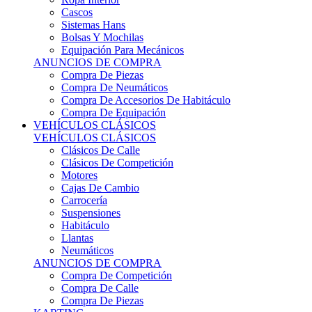
Sistemas Hans
Bolsas Y Mochilas
Equipación Para Mecánicos
ANUNCIOS DE COMPRA
Compra De Piezas
Compra De Neumáticos
Compra De Accesorios De Habitáculo
Compra De Equipación
VEHÍCULOS CLÁSICOS
VEHÍCULOS CLÁSICOS
Clásicos De Calle
Clásicos De Competición
Motores
Cajas De Cambio
Carrocería
Suspensiones
Habitáculo
Llantas
Neumáticos
ANUNCIOS DE COMPRA
Compra De Competición
Compra De Calle
Compra De Piezas
KARTING
KARTING