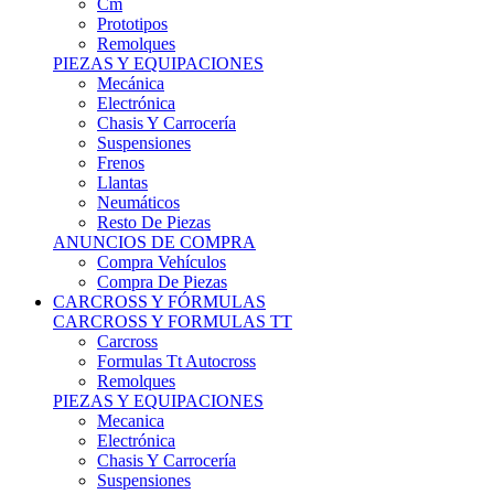
Remolques
PIEZAS Y EQUIPACIONES
Mecánica
Electrónica
Chasis Y Carrocería
Suspensiones
Frenos
Llantas
Neumáticos
Resto De Piezas
ANUNCIOS DE COMPRA
Compra Vehículos
Compra De Piezas
CARCROSS Y FÓRMULAS
CARCROSS Y FORMULAS TT
Carcross
Formulas Tt Autocross
Remolques
PIEZAS Y EQUIPACIONES
Mecanica
Electrónica
Chasis Y Carrocería
Suspensiones
Frenos
Llantas