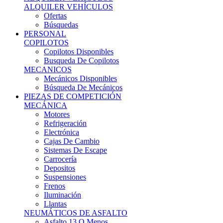
Ofertas
Búsquedas
PERSONAL
COPILOTOS
Copilotos Disponibles
Busqueda De Copilotos
MECANICOS
Mecánicos Disponibles
Búsqueda De Mecánicos
PIEZAS DE COMPETICIÓN
MECÁNICA
Motores
Refrigeración
Electrónica
Cajas De Cambio
Sistemas De Escape
Carrocería
Depositos
Suspensiones
Frenos
Iluminación
Llantas
NEUMÁTICOS DE ASFALTO
Asfalto 13 O Menos
Asfalto 14p