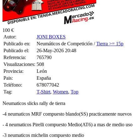
100 €
Autor:
JONI BOXES
Publicado en:
Neumáticos de Competición /
Tierra >= 15p
Publicado el:
26-May-2026 20:48
Referencia:
765790
Visualizaciones:
508
Provincia:
León
Pais:
España
Teléfono:
678077042
Tag:
T-Shirt
,
Women
,
Top
Neumaticos slicks rally de tierra
-4 neumaticos MRF compuesto blando(SS) practicamente nuevos
- 4 neumaticos Pirelli compuesto Medio(AT6) a mas de medio uso
-3 neumaticos michelin compuesto medio
0 CONSULTAS RECIBIDAS.