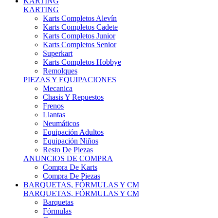
Karts Completos Alevín
Karts Completos Cadete
Karts Completos Junior
Karts Completos Senior
Superkart
Karts Completos Hobbye
Remolques
PIEZAS Y EQUIPACIONES
Mecanica
Chasis Y Repuestos
Frenos
Llantas
Neumáticos
Equipación Adultos
Equipación Niños
Resto De Piezas
ANUNCIOS DE COMPRA
Compra De Karts
Compra De Piezas
BARQUETAS, FÓRMULAS Y CM
BARQUETAS, FÓRMULAS Y CM
Barquetas
Fórmulas
Cm
Prototipos