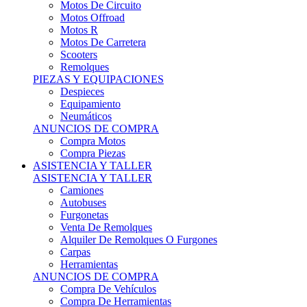
Motos Offroad
Motos R
Motos De Carretera
Scooters
Remolques
PIEZAS Y EQUIPACIONES
Despieces
Equipamiento
Neumáticos
ANUNCIOS DE COMPRA
Compra Motos
Compra Piezas
ASISTENCIA Y TALLER
ASISTENCIA Y TALLER
Camiones
Autobuses
Furgonetas
Venta De Remolques
Alquiler De Remolques O Furgones
Carpas
Herramientas
ANUNCIOS DE COMPRA
Compra De Vehículos
Compra De Herramientas