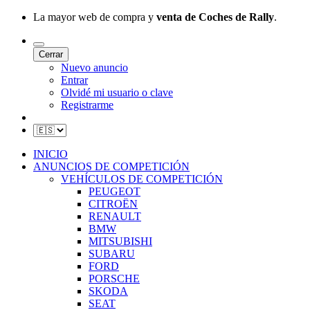
La mayor web de compra y
venta de Coches de Rally
.
Cerrar
Nuevo anuncio
Entrar
Olvidé mi usuario o clave
Registrarme
INICIO
ANUNCIOS DE COMPETICIÓN
VEHÍCULOS DE COMPETICIÓN
PEUGEOT
CITROËN
RENAULT
BMW
MITSUBISHI
SUBARU
FORD
PORSCHE
SKODA
SEAT