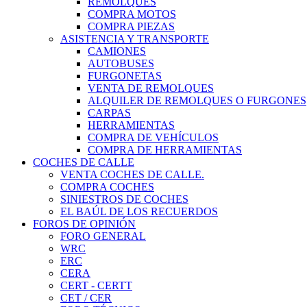
REMOLQUES
COMPRA MOTOS
COMPRA PIEZAS
ASISTENCIA Y TRANSPORTE
CAMIONES
AUTOBUSES
FURGONETAS
VENTA DE REMOLQUES
ALQUILER DE REMOLQUES O FURGONES
CARPAS
HERRAMIENTAS
COMPRA DE VEHÍCULOS
COMPRA DE HERRAMIENTAS
COCHES DE CALLE
VENTA COCHES DE CALLE.
COMPRA COCHES
SINIESTROS DE COCHES
EL BAÚL DE LOS RECUERDOS
FOROS DE OPINIÓN
FORO GENERAL
WRC
ERC
CERA
CERT - CERTT
CET / CER