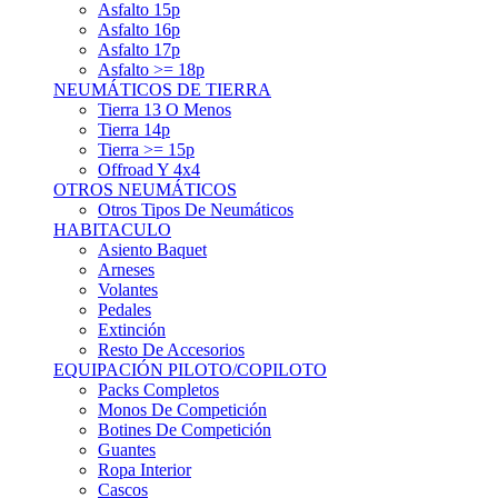
Asfalto 15p
Asfalto 16p
Asfalto 17p
Asfalto >= 18p
NEUMÁTICOS DE TIERRA
Tierra 13 O Menos
Tierra 14p
Tierra >= 15p
Offroad Y 4x4
OTROS NEUMÁTICOS
Otros Tipos De Neumáticos
HABITACULO
Asiento Baquet
Arneses
Volantes
Pedales
Extinción
Resto De Accesorios
EQUIPACIÓN PILOTO/COPILOTO
Packs Completos
Monos De Competición
Botines De Competición
Guantes
Ropa Interior
Cascos