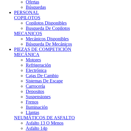
Ofertas
Búsquedas
PERSONAL
COPILOTOS
Copilotos Disponibles
Busqueda De Copilotos
MECANICOS
Mecánicos Disponibles
Búsqueda De Mecánicos
PIEZAS DE COMPETICIÓN
MECÁNICA
Motores
Refrigeración
Electrónica
Cajas De Cambio
Sistemas De Escape
Carrocería
Depositos
Suspensiones
Frenos
Iluminación
Llantas
NEUMÁTICOS DE ASFALTO
Asfalto 13 O Menos
Asfalto 14p