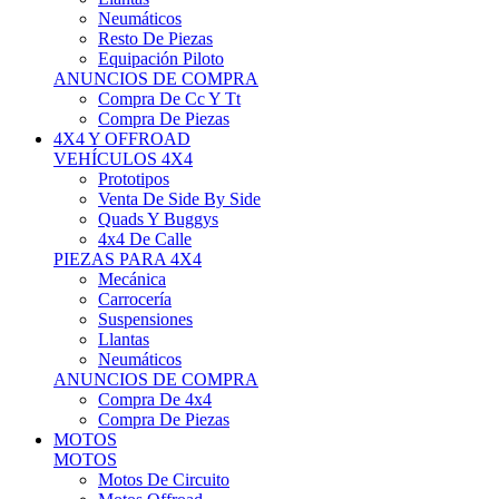
Neumáticos
Resto De Piezas
Equipación Piloto
ANUNCIOS DE COMPRA
Compra De Cc Y Tt
Compra De Piezas
4X4 Y OFFROAD
VEHÍCULOS 4X4
Prototipos
Venta De Side By Side
Quads Y Buggys
4x4 De Calle
PIEZAS PARA 4X4
Mecánica
Carrocería
Suspensiones
Llantas
Neumáticos
ANUNCIOS DE COMPRA
Compra De 4x4
Compra De Piezas
MOTOS
MOTOS
Motos De Circuito