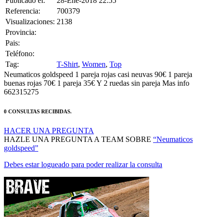
Publicado el:
28-Ene-2018 22:55
Referencia:
700379
Visualizaciones:
2138
Provincia:
Pais:
Teléfono:
Tag:
T-Shirt
,
Women
,
Top
Neumaticos goldspeed 1 pareja rojas casi neuvas 90€ 1 pareja
buenas rojas 70€ 1 pareja 35€ Y 2 ruedas sin pareja Mas info
662315275
0 CONSULTAS RECIBIDAS.
HACER UNA PREGUNTA
HAZLE UNA PREGUNTA A TEAM SOBRE
“Neumaticos
goldspeed”
Debes estar logueado para poder realizar la consulta