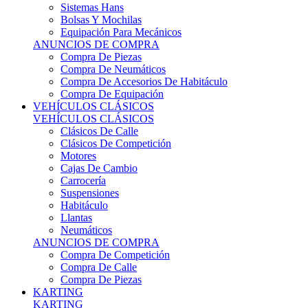
Sistemas Hans
Bolsas Y Mochilas
Equipación Para Mecánicos
ANUNCIOS DE COMPRA
Compra De Piezas
Compra De Neumáticos
Compra De Accesorios De Habitáculo
Compra De Equipación
VEHÍCULOS CLÁSICOS
VEHÍCULOS CLÁSICOS
Clásicos De Calle
Clásicos De Competición
Motores
Cajas De Cambio
Carrocería
Suspensiones
Habitáculo
Llantas
Neumáticos
ANUNCIOS DE COMPRA
Compra De Competición
Compra De Calle
Compra De Piezas
KARTING
KARTING