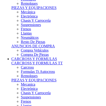
Remolques
PIEZAS Y EQUIPACIONES
Mecánica
Electrónica
Chasis Y Carrocería
Suspensiones
Frenos
Llantas
Neumáticos
Resto De Piezas
ANUNCIOS DE COMPRA
Compra Vehículos
Compra De Piezas
CARCROSS Y FÓRMULAS
CARCROSS Y FORMULAS TT
Carcross
Formulas Tt Autocross
Remolques
PIEZAS Y EQUIPACIONES
Mecanica
Electrónica
Chasis Y Carrocería
Suspensiones
Frenos
Llantas