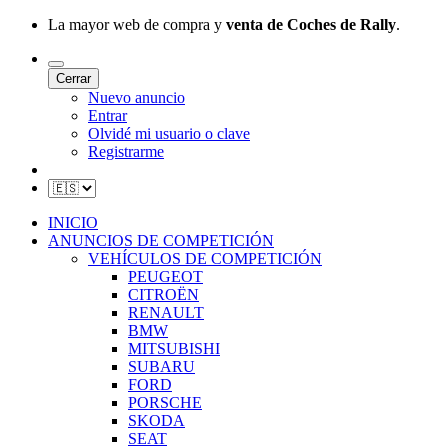
La mayor web de compra y
venta de Coches de Rally
.
Cerrar
Nuevo anuncio
Entrar
Olvidé mi usuario o clave
Registrarme
INICIO
ANUNCIOS DE COMPETICIÓN
VEHÍCULOS DE COMPETICIÓN
PEUGEOT
CITROËN
RENAULT
BMW
MITSUBISHI
SUBARU
FORD
PORSCHE
SKODA
SEAT