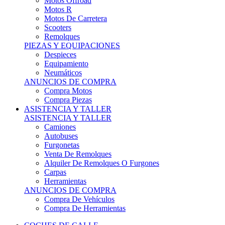
Motos Offroad
Motos R
Motos De Carretera
Scooters
Remolques
PIEZAS Y EQUIPACIONES
Despieces
Equipamiento
Neumáticos
ANUNCIOS DE COMPRA
Compra Motos
Compra Piezas
ASISTENCIA Y TALLER
ASISTENCIA Y TALLER
Camiones
Autobuses
Furgonetas
Venta De Remolques
Alquiler De Remolques O Furgones
Carpas
Herramientas
ANUNCIOS DE COMPRA
Compra De Vehículos
Compra De Herramientas