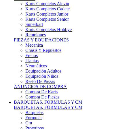
Karts Completos Alevín
Karts Completos Cadete
Karts Completos Junior
Karts Completos Senior
Superkart
Karts Completos Hobbye
Remolques
PIEZAS Y EQUIPACIONES
Mecanica
Chasis Y Repuestos
Frenos
Llantas
Neumáticos
Equipación Adultos
Equipación Niños
Resto De Piezas
ANUNCIOS DE COMPRA
Compra De Karts
Compra De Piezas
BARQUETAS, FÓRMULAS Y CM
BARQUETAS, FÓRMULAS Y CM
Barquetas
Fórmulas
Cm
Prototipos