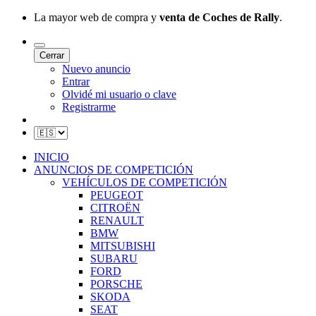
La mayor web de compra y
venta de Coches de Rally
.
Cerrar
Nuevo anuncio
Entrar
Olvidé mi usuario o clave
Registrarme
INICIO
ANUNCIOS DE COMPETICIÓN
VEHÍCULOS DE COMPETICIÓN
PEUGEOT
CITROËN
RENAULT
BMW
MITSUBISHI
SUBARU
FORD
PORSCHE
SKODA
SEAT