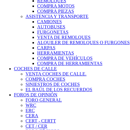
REMOLQUES
COMPRA MOTOS
COMPRA PIEZAS
ASISTENCIA Y TRANSPORTE
CAMIONES
AUTOBUSES
FURGONETAS
VENTA DE REMOLQUES
ALQUILER DE REMOLQUES O FURGONES
CARPAS
HERRAMIENTAS
COMPRA DE VEHÍCULOS
COMPRA DE HERRAMIENTAS
COCHES DE CALLE
VENTA COCHES DE CALLE.
COMPRA COCHES
SINIESTROS DE COCHES
EL BAÚL DE LOS RECUERDOS
FOROS DE OPINIÓN
FORO GENERAL
WRC
ERC
CERA
CERT - CERTT
CET / CER