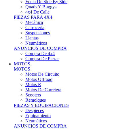
Motos Offroad
Motos R
Motos De Carretera
Scooters
Remolques
PIEZAS Y EQUIPACIONES
Despieces
Equipamiento
Neumáticos
ANUNCIOS DE COMPRA
Compra Motos
Compra Piezas
ASISTENCIA Y TALLER
ASISTENCIA Y TALLER
Camiones
Autobuses
Furgonetas
Venta De Remolques
Alquiler De Remolques O Furgones
Carpas
Herramientas
ANUNCIOS DE COMPRA
Compra De Vehículos
Compra De Herramientas