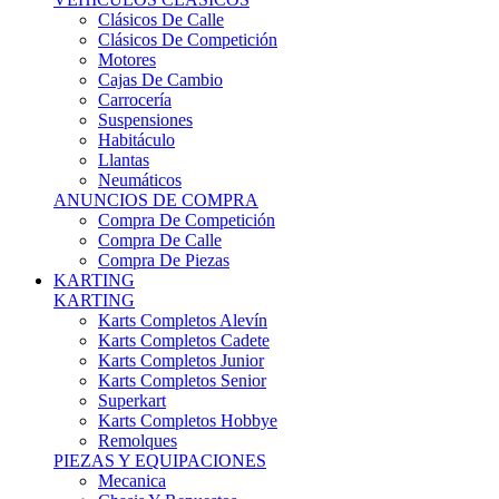
Karts Completos Alevín
Karts Completos Cadete
Karts Completos Junior
Karts Completos Senior
Superkart
Karts Completos Hobbye
Remolques
PIEZAS Y EQUIPACIONES
Mecanica
Chasis Y Repuestos
Frenos
Llantas
Neumáticos
Equipación Adultos
Equipación Niños
Resto De Piezas
ANUNCIOS DE COMPRA
Compra De Karts
Compra De Piezas
BARQUETAS, FÓRMULAS Y CM
BARQUETAS, FÓRMULAS Y CM
Barquetas
Fórmulas
Cm
Prototipos