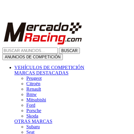
Citroën
Renault
Bmw
Mitsubishi
Ford
Porsche
Skoda
OTRAS MARCAS
Subaru
Seat
Opel
Volkswagen
Hyundai
Fiat, Alfa Romeo, Lancia, Jeep
Toyota
Suzuki
Honda
Mini
Dacia
Audi
Otras Marcas
ANUNCIOS DE COMPRA
Compra De Coches
ALQUILER VEHÍCULOS
ALQUILER VEHÍCULOS