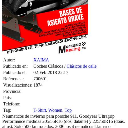
Referencia:
700601
Visualizaciones:
1874
Provincia:
Pais:
Teléfono:
Tag:
T-Shirt
,
Women
,
Top
Neumaticos de invierno para porsche 911. Goodyear Ultragrip
Performance medidas 205/55R16 (dos, dalante) y 225/50R16 (doas,
atras). Solo 500 km rodados. 200€ los 4 nematicos Llamar o
whatsapp al 676970509 Barcelona/Girona
1 CONSULTAS RECIBIDAS.
HACER UNA PREGUNTA
XAIMA
el 13-Oct-2020 21:22
Vendidas
HAZLE UNA PREGUNTA A XAIMA SOBRE
“Neumaticos de
invierno para porsche 911. goodyear ultragrip ”
Debes estar logueado para poder realizar la consulta