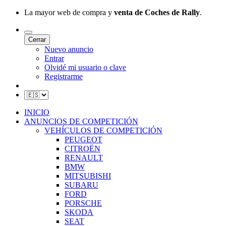
La mayor web de compra y
venta de Coches de Rally
.
Cerrar
Nuevo anuncio
Entrar
Olvidé mi usuario o clave
Registrarme
INICIO
ANUNCIOS DE COMPETICIÓN
VEHÍCULOS DE COMPETICIÓN
PEUGEOT
CITROËN
RENAULT
BMW
MITSUBISHI
SUBARU
FORD
PORSCHE
SKODA
SEAT