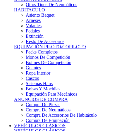
Sistemas Hans
Bolsas Y Mochilas
Equipación Para Mecánicos
ANUNCIOS DE COMPRA
Compra De Piezas
Compra De Neumáticos
Compra De Accesorios De Habitáculo
Compra De Equipación
VEHÍCULOS CLÁSICOS
VEHÍCULOS CLÁSICOS
Clásicos De Calle
Clásicos De Competición
Motores
Cajas De Cambio
Carrocería
Suspensiones
Habitáculo
Llantas
Neumáticos
ANUNCIOS DE COMPRA
Compra De Competición
Compra De Calle
Compra De Piezas
KARTING
KARTING