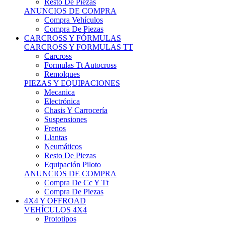
Neumáticos
Resto De Piezas
Equipación Piloto
ANUNCIOS DE COMPRA
Compra De Cc Y Tt
Compra De Piezas
4X4 Y OFFROAD
VEHÍCULOS 4X4
Prototipos
Venta De Side By Side
Quads Y Buggys
4x4 De Calle
PIEZAS PARA 4X4
Mecánica
Carrocería
Suspensiones
Llantas
Neumáticos
ANUNCIOS DE COMPRA
Compra De 4x4
Compra De Piezas
MOTOS
MOTOS
Motos De Circuito