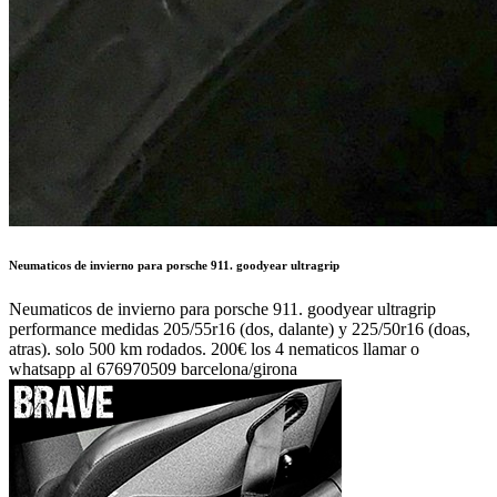
Neumaticos de invierno para porsche 911. goodyear ultragrip
performance medidas 205/55r16 (dos, dalante) y 225/50r16 (doas,
atras). solo 500 km rodados. 200€ los 4 nematicos llamar o
whatsapp al 676970509 barcelona/girona
Autor:
XAIMA
Publicado en:
Coches Clásicos /
Clásicos de calle
Publicado el:
02-Feb-2018 22:17