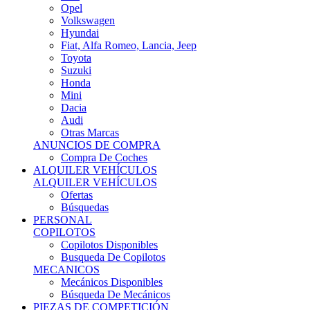
Ofertas
Búsquedas
PERSONAL
COPILOTOS
Copilotos Disponibles
Busqueda De Copilotos
MECANICOS
Mecánicos Disponibles
Búsqueda De Mecánicos
PIEZAS DE COMPETICIÓN
MECÁNICA
Motores
Refrigeración
Electrónica
Cajas De Cambio
Sistemas De Escape
Carrocería
Depositos
Suspensiones
Frenos
Iluminación
Llantas
NEUMÁTICOS DE ASFALTO
Asfalto 13 O Menos
Asfalto 14p