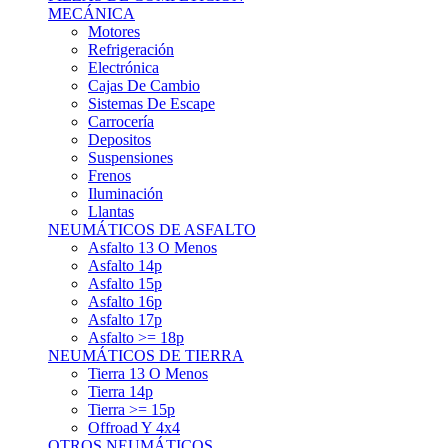
Asfalto 15p
Asfalto 16p
Asfalto 17p
Asfalto >= 18p
NEUMÁTICOS DE TIERRA
Tierra 13 O Menos
Tierra 14p
Tierra >= 15p
Offroad Y 4x4
OTROS NEUMÁTICOS
Otros Tipos De Neumáticos
HABITACULO
Asiento Baquet
Arneses
Volantes
Pedales
Extinción
Resto De Accesorios
EQUIPACIÓN PILOTO/COPILOTO
Packs Completos
Monos De Competición
Botines De Competición
Guantes
Ropa Interior
Cascos