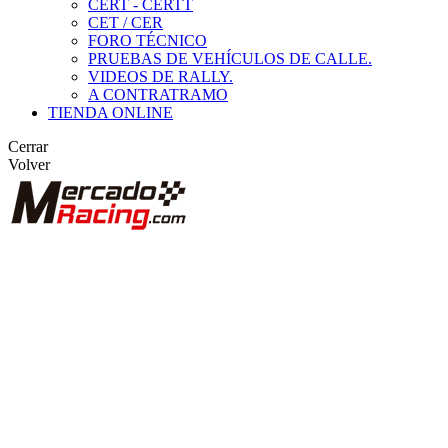
CERT - CERTT
CET / CER
FORO TÉCNICO
PRUEBAS DE VEHÍCULOS DE CALLE.
VIDEOS DE RALLY.
A CONTRATRAMO
TIENDA ONLINE
Cerrar
Volver
BUSCAR
ANUNCIOS DE COMPETICIÓN
VEHÍCULOS DE COMPETICIÓN
MARCAS DESTACADAS
Peugeot