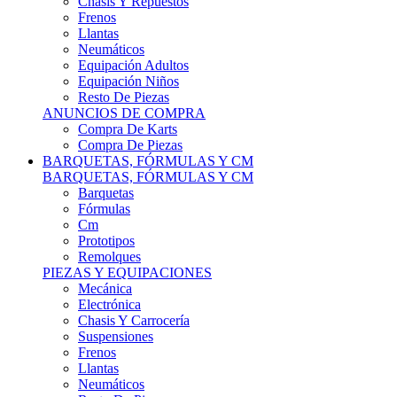
Remolques
PIEZAS Y EQUIPACIONES
Mecánica
Electrónica
Chasis Y Carrocería
Suspensiones
Frenos
Llantas
Neumáticos
Resto De Piezas
ANUNCIOS DE COMPRA
Compra Vehículos
Compra De Piezas
CARCROSS Y FÓRMULAS
CARCROSS Y FORMULAS TT
Carcross
Formulas Tt Autocross
Remolques
PIEZAS Y EQUIPACIONES
Mecanica
Electrónica
Chasis Y Carrocería
Suspensiones
Frenos
Llantas