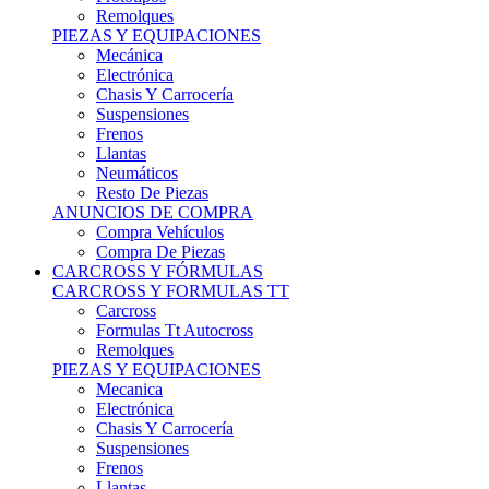
Remolques
PIEZAS Y EQUIPACIONES
Mecánica
Electrónica
Chasis Y Carrocería
Suspensiones
Frenos
Llantas
Neumáticos
Resto De Piezas
ANUNCIOS DE COMPRA
Compra Vehículos
Compra De Piezas
CARCROSS Y FÓRMULAS
CARCROSS Y FORMULAS TT
Carcross
Formulas Tt Autocross
Remolques
PIEZAS Y EQUIPACIONES
Mecanica
Electrónica
Chasis Y Carrocería
Suspensiones
Frenos
Llantas