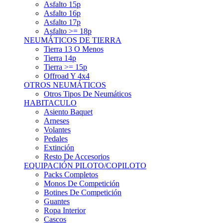
Asfalto 15p
Asfalto 16p
Asfalto 17p
Asfalto >= 18p
NEUMÁTICOS DE TIERRA
Tierra 13 O Menos
Tierra 14p
Tierra >= 15p
Offroad Y 4x4
OTROS NEUMÁTICOS
Otros Tipos De Neumáticos
HABITACULO
Asiento Baquet
Arneses
Volantes
Pedales
Extinción
Resto De Accesorios
EQUIPACIÓN PILOTO/COPILOTO
Packs Completos
Monos De Competición
Botines De Competición
Guantes
Ropa Interior
Cascos