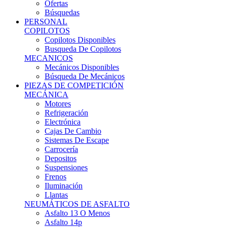
Ofertas
Búsquedas
PERSONAL
COPILOTOS
Copilotos Disponibles
Busqueda De Copilotos
MECANICOS
Mecánicos Disponibles
Búsqueda De Mecánicos
PIEZAS DE COMPETICIÓN
MECÁNICA
Motores
Refrigeración
Electrónica
Cajas De Cambio
Sistemas De Escape
Carrocería
Depositos
Suspensiones
Frenos
Iluminación
Llantas
NEUMÁTICOS DE ASFALTO
Asfalto 13 O Menos
Asfalto 14p