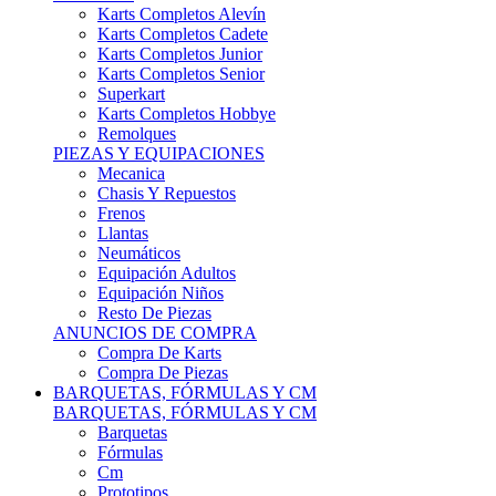
Karts Completos Alevín
Karts Completos Cadete
Karts Completos Junior
Karts Completos Senior
Superkart
Karts Completos Hobbye
Remolques
PIEZAS Y EQUIPACIONES
Mecanica
Chasis Y Repuestos
Frenos
Llantas
Neumáticos
Equipación Adultos
Equipación Niños
Resto De Piezas
ANUNCIOS DE COMPRA
Compra De Karts
Compra De Piezas
BARQUETAS, FÓRMULAS Y CM
BARQUETAS, FÓRMULAS Y CM
Barquetas
Fórmulas
Cm
Prototipos