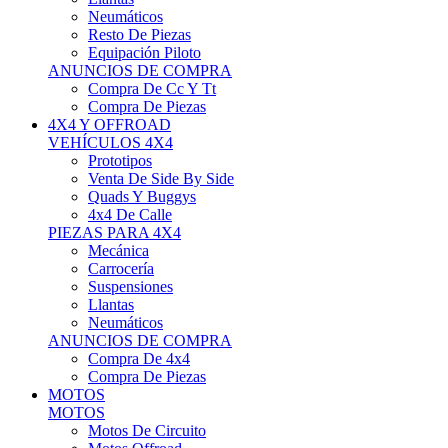
Neumáticos
Resto De Piezas
Equipación Piloto
ANUNCIOS DE COMPRA
Compra De Cc Y Tt
Compra De Piezas
4X4 Y OFFROAD
VEHÍCULOS 4X4
Prototipos
Venta De Side By Side
Quads Y Buggys
4x4 De Calle
PIEZAS PARA 4X4
Mecánica
Carrocería
Suspensiones
Llantas
Neumáticos
ANUNCIOS DE COMPRA
Compra De 4x4
Compra De Piezas
MOTOS
MOTOS
Motos De Circuito