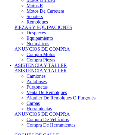
Motos Offroad
Motos R
Motos De Carretera
Scooters
Remolques
PIEZAS Y EQUIPACIONES
Despieces
Equipamiento
Neumáticos
ANUNCIOS DE COMPRA
Compra Motos
Compra Piezas
ASISTENCIA Y TALLER
ASISTENCIA Y TALLER
Camiones
Autobuses
Furgonetas
Venta De Remolques
Alquiler De Remolques O Furgones
Carpas
Herramientas
ANUNCIOS DE COMPRA
Compra De Vehículos
Compra De Herramientas