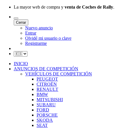
La mayor web de compra y
venta de Coches de Rally
.
Cerrar
Nuevo anuncio
Entrar
Olvidé mi usuario o clave
Registrarme
INICIO
ANUNCIOS DE COMPETICIÓN
VEHÍCULOS DE COMPETICIÓN
PEUGEOT
CITROËN
RENAULT
BMW
MITSUBISHI
SUBARU
FORD
PORSCHE
SKODA
SEAT