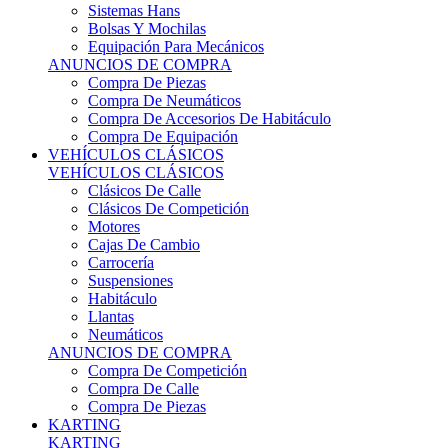
Sistemas Hans
Bolsas Y Mochilas
Equipación Para Mecánicos
ANUNCIOS DE COMPRA
Compra De Piezas
Compra De Neumáticos
Compra De Accesorios De Habitáculo
Compra De Equipación
VEHÍCULOS CLÁSICOS
VEHÍCULOS CLÁSICOS
Clásicos De Calle
Clásicos De Competición
Motores
Cajas De Cambio
Carrocería
Suspensiones
Habitáculo
Llantas
Neumáticos
ANUNCIOS DE COMPRA
Compra De Competición
Compra De Calle
Compra De Piezas
KARTING
KARTING