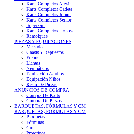
Karts Completos Alevín
Karts Completos Cadete
Karts Completos Junior
Karts Completos Senior
Superkart
Karts Completos Hobbye
Remolques
PIEZAS Y EQUIPACIONES
Mecanica
Chasis Y Repuestos
Frenos
Llantas
Neumáticos
Equipación Adultos
Equipación Niños
Resto De Piezas
ANUNCIOS DE COMPRA
Compra De Karts
Compra De Piezas
BARQUETAS, FÓRMULAS Y CM
BARQUETAS, FÓRMULAS Y CM
Barquetas
Fórmulas
Cm
Prototipos