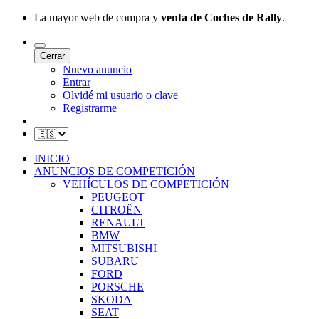
La mayor web de compra y
venta de Coches de Rally
.
Cerrar
Nuevo anuncio
Entrar
Olvidé mi usuario o clave
Registrarme
INICIO
ANUNCIOS DE COMPETICIÓN
VEHÍCULOS DE COMPETICIÓN
PEUGEOT
CITROËN
RENAULT
BMW
MITSUBISHI
SUBARU
FORD
PORSCHE
SKODA
SEAT