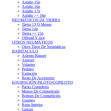
Asfalto 15p
Asfalto 16p
Asfalto 17p
Asfalto >= 18p
NEUMÁTICOS DE TIERRA
Tierra 13 O Menos
Tierra 14p
Tierra >= 15p
Offroad Y 4x4
OTROS NEUMÁTICOS
Otros Tipos De Neumáticos
HABITACULO
Asiento Baquet
Arneses
Volantes
Pedales
Extinción
Resto De Accesorios
EQUIPACIÓN PILOTO/COPILOTO
Packs Completos
Monos De Competición
Botines De Competición
Guantes
Ropa Interior
Cascos