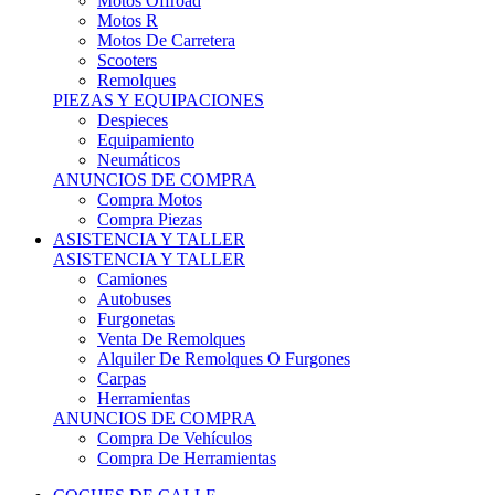
Motos Offroad
Motos R
Motos De Carretera
Scooters
Remolques
PIEZAS Y EQUIPACIONES
Despieces
Equipamiento
Neumáticos
ANUNCIOS DE COMPRA
Compra Motos
Compra Piezas
ASISTENCIA Y TALLER
ASISTENCIA Y TALLER
Camiones
Autobuses
Furgonetas
Venta De Remolques
Alquiler De Remolques O Furgones
Carpas
Herramientas
ANUNCIOS DE COMPRA
Compra De Vehículos
Compra De Herramientas