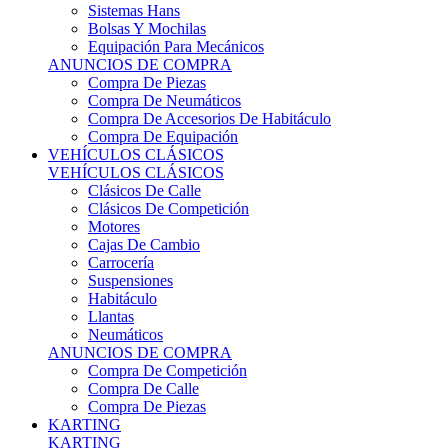
Sistemas Hans
Bolsas Y Mochilas
Equipación Para Mecánicos
ANUNCIOS DE COMPRA
Compra De Piezas
Compra De Neumáticos
Compra De Accesorios De Habitáculo
Compra De Equipación
VEHÍCULOS CLÁSICOS
VEHÍCULOS CLÁSICOS
Clásicos De Calle
Clásicos De Competición
Motores
Cajas De Cambio
Carrocería
Suspensiones
Habitáculo
Llantas
Neumáticos
ANUNCIOS DE COMPRA
Compra De Competición
Compra De Calle
Compra De Piezas
KARTING
KARTING