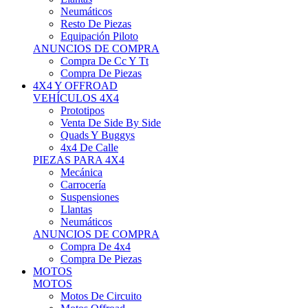
Neumáticos
Resto De Piezas
Equipación Piloto
ANUNCIOS DE COMPRA
Compra De Cc Y Tt
Compra De Piezas
4X4 Y OFFROAD
VEHÍCULOS 4X4
Prototipos
Venta De Side By Side
Quads Y Buggys
4x4 De Calle
PIEZAS PARA 4X4
Mecánica
Carrocería
Suspensiones
Llantas
Neumáticos
ANUNCIOS DE COMPRA
Compra De 4x4
Compra De Piezas
MOTOS
MOTOS
Motos De Circuito