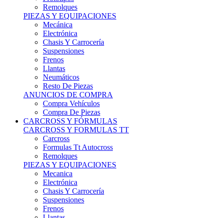
Remolques
PIEZAS Y EQUIPACIONES
Mecánica
Electrónica
Chasis Y Carrocería
Suspensiones
Frenos
Llantas
Neumáticos
Resto De Piezas
ANUNCIOS DE COMPRA
Compra Vehículos
Compra De Piezas
CARCROSS Y FÓRMULAS
CARCROSS Y FORMULAS TT
Carcross
Formulas Tt Autocross
Remolques
PIEZAS Y EQUIPACIONES
Mecanica
Electrónica
Chasis Y Carrocería
Suspensiones
Frenos
Llantas