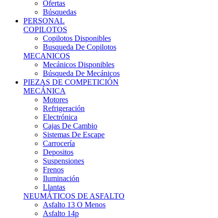
Ofertas
Búsquedas
PERSONAL
COPILOTOS
Copilotos Disponibles
Busqueda De Copilotos
MECANICOS
Mecánicos Disponibles
Búsqueda De Mecánicos
PIEZAS DE COMPETICIÓN
MECÁNICA
Motores
Refrigeración
Electrónica
Cajas De Cambio
Sistemas De Escape
Carrocería
Depositos
Suspensiones
Frenos
Iluminación
Llantas
NEUMÁTICOS DE ASFALTO
Asfalto 13 O Menos
Asfalto 14p