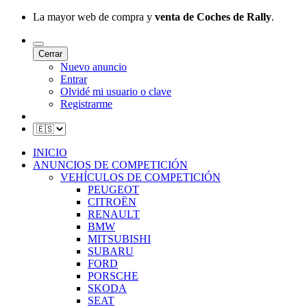
La mayor web de compra y
venta de Coches de Rally
.
Cerrar
Nuevo anuncio
Entrar
Olvidé mi usuario o clave
Registrarme
INICIO
ANUNCIOS DE COMPETICIÓN
VEHÍCULOS DE COMPETICIÓN
PEUGEOT
CITROËN
RENAULT
BMW
MITSUBISHI
SUBARU
FORD
PORSCHE
SKODA
SEAT