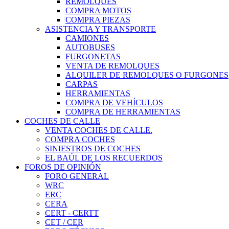
REMOLQUES
COMPRA MOTOS
COMPRA PIEZAS
ASISTENCIA Y TRANSPORTE
CAMIONES
AUTOBUSES
FURGONETAS
VENTA DE REMOLQUES
ALQUILER DE REMOLQUES O FURGONES
CARPAS
HERRAMIENTAS
COMPRA DE VEHÍCULOS
COMPRA DE HERRAMIENTAS
COCHES DE CALLE
VENTA COCHES DE CALLE.
COMPRA COCHES
SINIESTROS DE COCHES
EL BAÚL DE LOS RECUERDOS
FOROS DE OPINIÓN
FORO GENERAL
WRC
ERC
CERA
CERT - CERTT
CET / CER