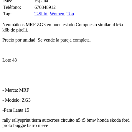
Pais:
España
Teléfono:
670348912
Tag:
T-Shirt
,
Women
,
Top
Neumáticos MRF ZG3 en buen estado.Compuesto similar al k6a
k6b de pirelli.
Precio por unidad. Se vende la pareja completa.
Lote 48
- Marca: MRF
- Modelo: ZG3
-Para llanta 15
rally rallysprint tierra autocross circuito n5 r5 bmw honda skoda ford
proto buggie barro nieve