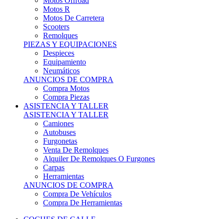
Motos Offroad
Motos R
Motos De Carretera
Scooters
Remolques
PIEZAS Y EQUIPACIONES
Despieces
Equipamiento
Neumáticos
ANUNCIOS DE COMPRA
Compra Motos
Compra Piezas
ASISTENCIA Y TALLER
ASISTENCIA Y TALLER
Camiones
Autobuses
Furgonetas
Venta De Remolques
Alquiler De Remolques O Furgones
Carpas
Herramientas
ANUNCIOS DE COMPRA
Compra De Vehículos
Compra De Herramientas