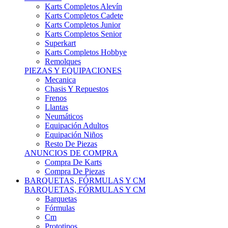
Karts Completos Alevín
Karts Completos Cadete
Karts Completos Junior
Karts Completos Senior
Superkart
Karts Completos Hobbye
Remolques
PIEZAS Y EQUIPACIONES
Mecanica
Chasis Y Repuestos
Frenos
Llantas
Neumáticos
Equipación Adultos
Equipación Niños
Resto De Piezas
ANUNCIOS DE COMPRA
Compra De Karts
Compra De Piezas
BARQUETAS, FÓRMULAS Y CM
BARQUETAS, FÓRMULAS Y CM
Barquetas
Fórmulas
Cm
Prototipos