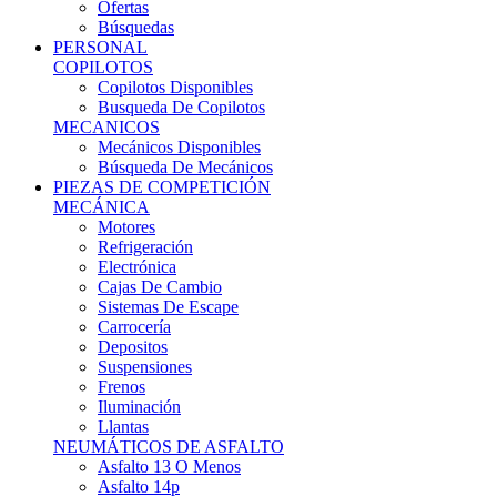
Ofertas
Búsquedas
PERSONAL
COPILOTOS
Copilotos Disponibles
Busqueda De Copilotos
MECANICOS
Mecánicos Disponibles
Búsqueda De Mecánicos
PIEZAS DE COMPETICIÓN
MECÁNICA
Motores
Refrigeración
Electrónica
Cajas De Cambio
Sistemas De Escape
Carrocería
Depositos
Suspensiones
Frenos
Iluminación
Llantas
NEUMÁTICOS DE ASFALTO
Asfalto 13 O Menos
Asfalto 14p