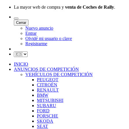
La mayor web de compra y
venta de Coches de Rally
.
Cerrar
Nuevo anuncio
Entrar
Olvidé mi usuario o clave
Registrarme
INICIO
ANUNCIOS DE COMPETICIÓN
VEHÍCULOS DE COMPETICIÓN
PEUGEOT
CITROËN
RENAULT
BMW
MITSUBISHI
SUBARU
FORD
PORSCHE
SKODA
SEAT