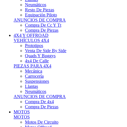
Neumáticos
Resto De Piezas
Equipación Piloto
ANUNCIOS DE COMPRA
Compra De Cc Y Tt
Compra De Piezas
4X4 Y OFFROAD
VEHÍCULOS 4X4
Prototipos
Venta De Side By Side
Quads Y Buggys
4x4 De Calle
PIEZAS PARA 4X4
Mecánica
Carrocería
Suspensiones
Llantas
Neumáticos
ANUNCIOS DE COMPRA
Compra De 4x4
Compra De Piezas
MOTOS
MOTOS
Motos De Circuito