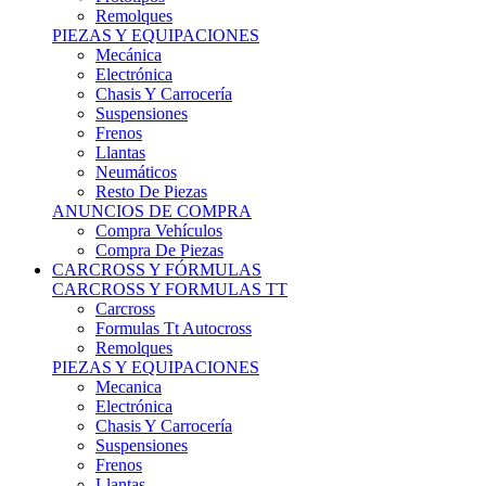
Remolques
PIEZAS Y EQUIPACIONES
Mecánica
Electrónica
Chasis Y Carrocería
Suspensiones
Frenos
Llantas
Neumáticos
Resto De Piezas
ANUNCIOS DE COMPRA
Compra Vehículos
Compra De Piezas
CARCROSS Y FÓRMULAS
CARCROSS Y FORMULAS TT
Carcross
Formulas Tt Autocross
Remolques
PIEZAS Y EQUIPACIONES
Mecanica
Electrónica
Chasis Y Carrocería
Suspensiones
Frenos
Llantas