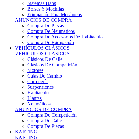
Sistemas Hans
Bolsas Y Mochilas
Equipación Para Mecánicos
ANUNCIOS DE COMPRA
Compra De Piezas
Compra De Neumáticos
Compra De Accesorios De Habitáculo
Compra De Equipación
VEHÍCULOS CLÁSICOS
VEHÍCULOS CLÁSICOS
Clásicos De Calle
Clásicos De Competición
Motores
Cajas De Cambio
Carrocería
Suspensiones
Habitáculo
Llantas
Neumáticos
ANUNCIOS DE COMPRA
Compra De Competición
Compra De Calle
Compra De Piezas
KARTING
KARTING