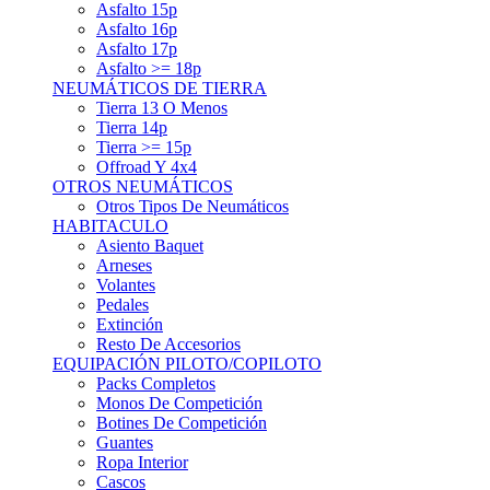
Asfalto 15p
Asfalto 16p
Asfalto 17p
Asfalto >= 18p
NEUMÁTICOS DE TIERRA
Tierra 13 O Menos
Tierra 14p
Tierra >= 15p
Offroad Y 4x4
OTROS NEUMÁTICOS
Otros Tipos De Neumáticos
HABITACULO
Asiento Baquet
Arneses
Volantes
Pedales
Extinción
Resto De Accesorios
EQUIPACIÓN PILOTO/COPILOTO
Packs Completos
Monos De Competición
Botines De Competición
Guantes
Ropa Interior
Cascos