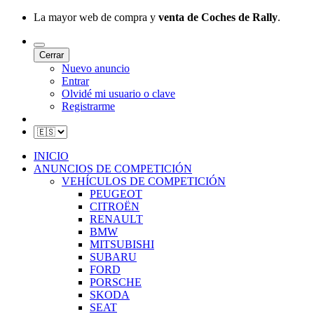
La mayor web de compra y
venta de Coches de Rally
.
Cerrar
Nuevo anuncio
Entrar
Olvidé mi usuario o clave
Registrarme
INICIO
ANUNCIOS DE COMPETICIÓN
VEHÍCULOS DE COMPETICIÓN
PEUGEOT
CITROËN
RENAULT
BMW
MITSUBISHI
SUBARU
FORD
PORSCHE
SKODA
SEAT