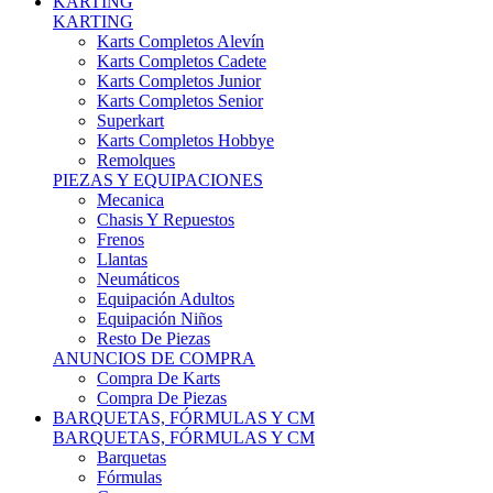
Karts Completos Alevín
Karts Completos Cadete
Karts Completos Junior
Karts Completos Senior
Superkart
Karts Completos Hobbye
Remolques
PIEZAS Y EQUIPACIONES
Mecanica
Chasis Y Repuestos
Frenos
Llantas
Neumáticos
Equipación Adultos
Equipación Niños
Resto De Piezas
ANUNCIOS DE COMPRA
Compra De Karts
Compra De Piezas
BARQUETAS, FÓRMULAS Y CM
BARQUETAS, FÓRMULAS Y CM
Barquetas
Fórmulas
Cm
Prototipos