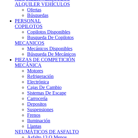
Ofertas
Búsquedas
PERSONAL
COPILOTOS
Copilotos Disponibles
Busqueda De Copilotos
MECANICOS
Mecánicos Disponibles
Búsqueda De Mecánicos
PIEZAS DE COMPETICIÓN
MECÁNICA
Motores
Refrigeración
Electrónica
Cajas De Cambio
Sistemas De Escape
Carrocería
Depositos
Suspensiones
Frenos
Iluminación
Llantas
NEUMÁTICOS DE ASFALTO
Asfalto 13 O Menos
Asfalto 14p