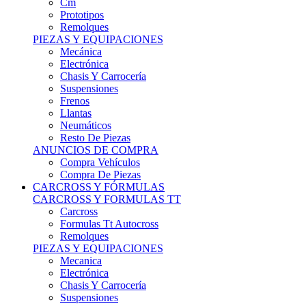
Remolques
PIEZAS Y EQUIPACIONES
Mecánica
Electrónica
Chasis Y Carrocería
Suspensiones
Frenos
Llantas
Neumáticos
Resto De Piezas
ANUNCIOS DE COMPRA
Compra Vehículos
Compra De Piezas
CARCROSS Y FÓRMULAS
CARCROSS Y FORMULAS TT
Carcross
Formulas Tt Autocross
Remolques
PIEZAS Y EQUIPACIONES
Mecanica
Electrónica
Chasis Y Carrocería
Suspensiones
Frenos
Llantas