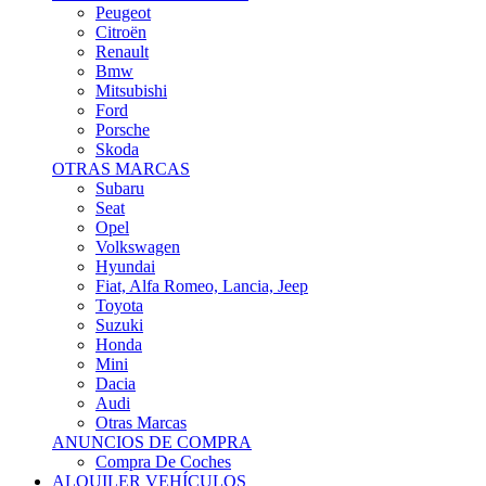
Citroën
Renault
Bmw
Mitsubishi
Ford
Porsche
Skoda
OTRAS MARCAS
Subaru
Seat
Opel
Volkswagen
Hyundai
Fiat, Alfa Romeo, Lancia, Jeep
Toyota
Suzuki
Honda
Mini
Dacia
Audi
Otras Marcas
ANUNCIOS DE COMPRA
Compra De Coches
ALQUILER VEHÍCULOS
ALQUILER VEHÍCULOS