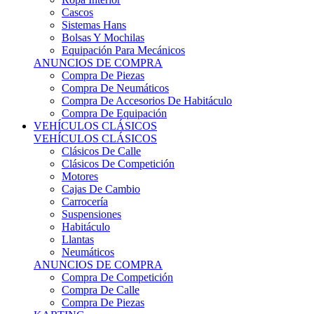
Sistemas Hans
Bolsas Y Mochilas
Equipación Para Mecánicos
ANUNCIOS DE COMPRA
Compra De Piezas
Compra De Neumáticos
Compra De Accesorios De Habitáculo
Compra De Equipación
VEHÍCULOS CLÁSICOS
VEHÍCULOS CLÁSICOS
Clásicos De Calle
Clásicos De Competición
Motores
Cajas De Cambio
Carrocería
Suspensiones
Habitáculo
Llantas
Neumáticos
ANUNCIOS DE COMPRA
Compra De Competición
Compra De Calle
Compra De Piezas
KARTING
KARTING