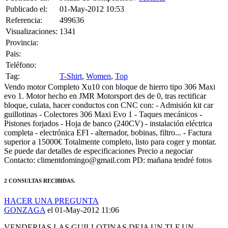
Referencia:
499636
Visualizaciones:
1341
Provincia:
Pais:
Teléfono:
Tag:
T-Shirt
,
Women
,
Top
Vendo motor Completo Xu10 con bloque de hierro tipo 306 Maxi
evo 1. Motor hecho en JMR Motorsport des de 0, tras rectificar
bloque, culata, hacer conductos con CNC con: - Admisión kit car
guillotinas - Colectores 306 Maxi Evo 1 - Taques mecánicos -
Pistones forjados - Hoja de banco (240CV) - instalación eléctrica
completa - electrónica EFI - alternador, bobinas, filtro... - Factura
superior a 15000€ Totalmente completo, listo para coger y montar.
Se puede dar detalles de especificaciones Precio a negociar
Contacto: climentdomingo@gmail.com PD: mañana tendré fotos
2 CONSULTAS RECIBIDAS.
HACER UNA PREGUNTA
GONZAGA
el 01-May-2012 11:06
VENDERIAS LAS GUILLOTINAS DEJA UN TLF UN
SALUDO