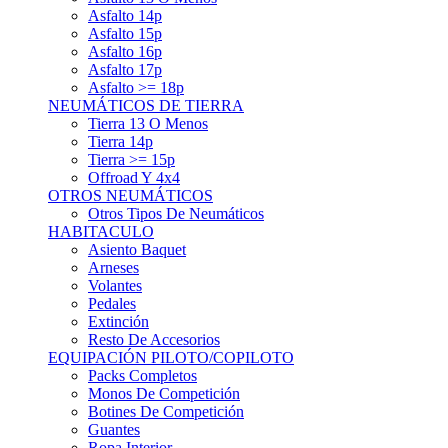
Asfalto 15p
Asfalto 16p
Asfalto 17p
Asfalto >= 18p
NEUMÁTICOS DE TIERRA
Tierra 13 O Menos
Tierra 14p
Tierra >= 15p
Offroad Y 4x4
OTROS NEUMÁTICOS
Otros Tipos De Neumáticos
HABITACULO
Asiento Baquet
Arneses
Volantes
Pedales
Extinción
Resto De Accesorios
EQUIPACIÓN PILOTO/COPILOTO
Packs Completos
Monos De Competición
Botines De Competición
Guantes
Ropa Interior
Cascos