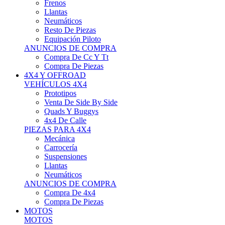
Neumáticos
Resto De Piezas
Equipación Piloto
ANUNCIOS DE COMPRA
Compra De Cc Y Tt
Compra De Piezas
4X4 Y OFFROAD
VEHÍCULOS 4X4
Prototipos
Venta De Side By Side
Quads Y Buggys
4x4 De Calle
PIEZAS PARA 4X4
Mecánica
Carrocería
Suspensiones
Llantas
Neumáticos
ANUNCIOS DE COMPRA
Compra De 4x4
Compra De Piezas
MOTOS
MOTOS
Motos De Circuito