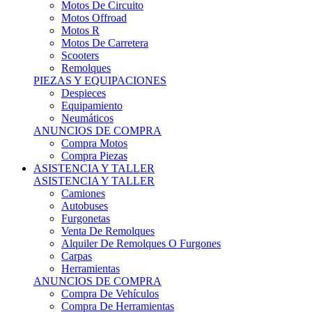
Motos Offroad
Motos R
Motos De Carretera
Scooters
Remolques
PIEZAS Y EQUIPACIONES
Despieces
Equipamiento
Neumáticos
ANUNCIOS DE COMPRA
Compra Motos
Compra Piezas
ASISTENCIA Y TALLER
ASISTENCIA Y TALLER
Camiones
Autobuses
Furgonetas
Venta De Remolques
Alquiler De Remolques O Furgones
Carpas
Herramientas
ANUNCIOS DE COMPRA
Compra De Vehículos
Compra De Herramientas