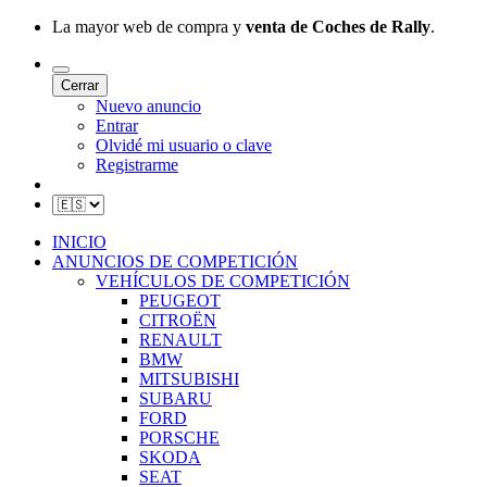
La mayor web de compra y
venta de Coches de Rally
.
Cerrar
Nuevo anuncio
Entrar
Olvidé mi usuario o clave
Registrarme
INICIO
ANUNCIOS DE COMPETICIÓN
VEHÍCULOS DE COMPETICIÓN
PEUGEOT
CITROËN
RENAULT
BMW
MITSUBISHI
SUBARU
FORD
PORSCHE
SKODA
SEAT