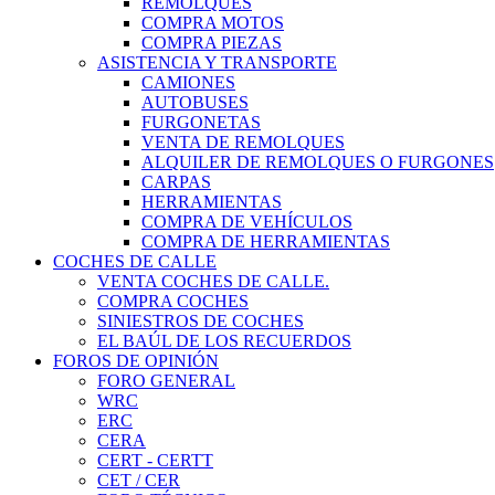
REMOLQUES
COMPRA MOTOS
COMPRA PIEZAS
ASISTENCIA Y TRANSPORTE
CAMIONES
AUTOBUSES
FURGONETAS
VENTA DE REMOLQUES
ALQUILER DE REMOLQUES O FURGONES
CARPAS
HERRAMIENTAS
COMPRA DE VEHÍCULOS
COMPRA DE HERRAMIENTAS
COCHES DE CALLE
VENTA COCHES DE CALLE.
COMPRA COCHES
SINIESTROS DE COCHES
EL BAÚL DE LOS RECUERDOS
FOROS DE OPINIÓN
FORO GENERAL
WRC
ERC
CERA
CERT - CERTT
CET / CER